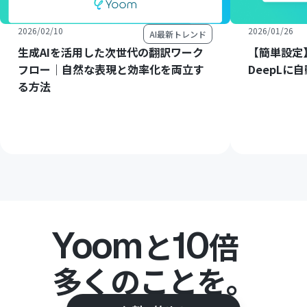
2026/02/10
2026/01/26
AI最新トレンド
生成AIを活用した次世代の翻訳ワーク
【簡単設定】
フロー｜自然な表現と効率化を両立す
DeepLに
る方法
Yoom
10
と
倍
多くのことを。