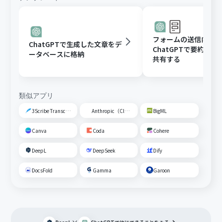
フォームの送信内容
ChatGPTで生成した文章をデ
ChatGPTで要約し、G
ータベースに格納
共有する
類似アプリ
3Scribe Transcription
Anthropic（Claude）
BigML
Canva
Coda
Cohere
DeepL
DeepSeek
Dify
DocsFold
Gamma
Garoon