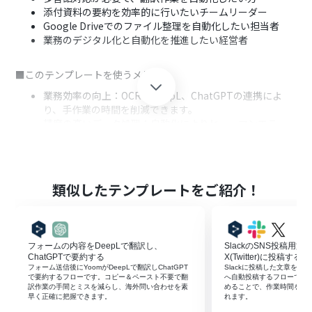
添付資料の要約を効率的に行いたいチームリーダー
Google Driveでのファイル整理を自動化したい担当者
業務のデジタル化と自動化を推進したい経営者
■このテンプレートを使うメリット
業務効率の向上：OCR、DeepL、ChatGPTの連携によ
り、手作業の時間を削減できます。
精度の高いデータ処理：自動化によりヒューマンエラー
を防ぎ、正確な情報管理が可能です。
データの整理整頓：Google Driveに自動保存されるた
め、必要な情報にすぐアクセスできます。
類似したテンプレートをご紹介！
フォームの内容をDeepLで翻訳し、
SlackのSNS投稿用文
ChatGPTで要約する
X(Twitter)に投稿する
フォーム送信後にYoomがDeepLで翻訳しChatGPT
Slackに投稿した文章をDeepL
で要約するフローです。コピー＆ペースト不要で翻
へ自動投稿するフローです。
訳作業の手間とミスを減らし、海外問い合わせを素
めることで、作業時間を短
早く正確に把握できます。
れます。