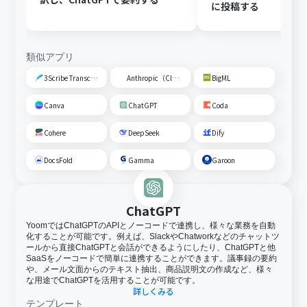
に投稿する
類似アプリ
3Scribe Transcription
Anthropic（Claude）
BigML
Canva
ChatGPT
Coda
Cohere
DeepSeek
Dify
DocsFold
Gamma
Garoon
ChatGPT
YoomではChatGPTのAPIとノーコードで連携し、様々な業務を自動
化することが可能です。例えば、SlackやChatworkなどのチャットツ
ールから直接ChatGPTと会話ができるようにしたり、ChatGPTと他
SaaSをノーコードで簡単に連携することができます。議事録の要約
や、メール文面からのテキスト抽出、商品説明文の作成など、様々
な用途でChatGPTを活用することが可能です。
詳しくみる
テンプレート