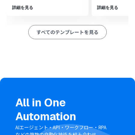
ション
詳細を見る
詳細を見る
■このワークフローのカスタムポイント
Mailchimpにコンタクトを追加するアクションでは、追加
先のオーディエンスを任意で指定してください。
すべてのテンプレートを見る
Tallyのフォームで取得した氏名やメールアドレスなどの
情報を、Mailchimpの各項目に変数として設定すること
で、必要な情報を自動で連携できます。
■
注意事項
MailchimpとTallyのそれぞれとYoomを連携してくださ
い。
All in One
Automation
AIエージェント・API・ワークフロー・RPA
などの複数の自動化技術を組み合わせ、