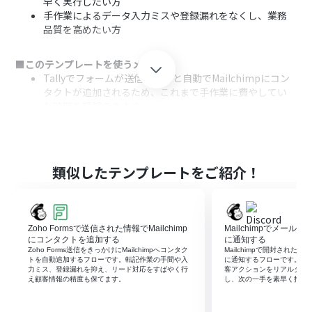
早く実行したい方
手作業によるデータ入力ミスや登録漏れをなくし、業務
品質を高めたい方
■このテンプレートを使うメリット
Tallyでフォームが送信されると自動でMailchimpにコン
タクトが追加されるため、これまで手作業に費やしてい
た時間を短縮できます。
手作業による転記が不要になるため、メールアドレスの
入力ミスや登録漏れといったヒューマンエラーの防止に
繋がります。
類似したテンプレートをご紹介！
■フローボットの流れ
はじめに、TallyとMailchimpをYoomと連携します。
次に、トリガーでTallyを選択し、「フォームが送信され
たら」というアクションを設定します。
Zoho Formsで送信された情報でMailchimp
Mailchimpでメールが
最後に、オペレーションでMailchimpの「コンタクトを
にコンタクトを追加する
に通知する
オーディエンスに追加」アクションを設定し、フォームの
Zoho Forms送信をきっかけにMailchimpへコンタク
Mailchimpで開封されたメー
トを自動追加するフローです。転記作業の手間や入
に通知するフローです。手
送信内容を基にコンタクトを追加するよう設定します。
力ミス、登録漏れを抑え、リード対応をすばやく行
客アクションをリアルタイ
え顧客情報の精度も保てます。
し、次の一手を素早く打て
※「トリガー」：フロー起動のきっかけとなるアクション、「オ
ペレーション」：トリガー起動後、フロー内で処理を行うアク