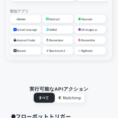
類似アプリ
AWeber
Abstract
Abyssale
ActiveCampaign
AdRoll
All-Images.ai
Anymail Finder
Bannerbear
Bannerbite
Beamer
Benchmark Email
BigMailer
実行可能なAPIアクション
すべて
Mailchimp
フローボットトリガー