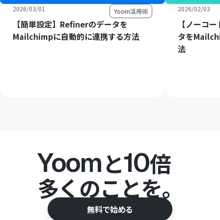
2026/03/01
2026/02/03
Yoom活用術
【簡単設定】Refinerのデータを
【ノーコード
Mailchimpに自動的に連携する方法
タをMail
法
Yoom
10
と
倍
多くのことを。
無料で始める