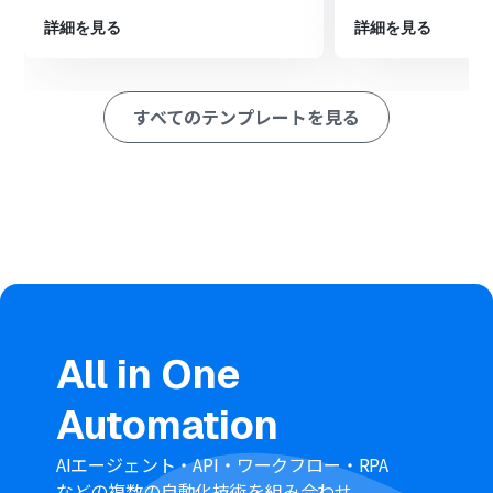
ョンを設定し、2つ目の言語への翻訳を指示するプロンプ
詳細を見る
詳細を見る
トを作成します。
最後に、Google スプレッドシートの「レコードを追加す
る」アクションで、元のメッセージと翻訳結果を指定した
シートに追加するよう設定します。
すべてのテンプレートを見る
※「トリガー」：フロー起動のきっかけとなるアクション、「オ
ペレーション」：トリガー起動後、フロー内で処理を行うアク
ション
■このワークフローのカスタムポイント
AI機能の「テキストを生成する」アクションでは、翻訳し
たい言語に合わせてプロンプトを自由にカスタマイズで
きます。トリガーで取得したメッセージを変数として埋め
込むことも可能です。
Google スプレッドシートの「レコードを追加する」アク
ションでは、記録先のスプレッドシートやシート、どの
All in One
列にどの情報を追加するかなどを任意で設定してくださ
い。
Automation
■注意事項
AIエージェント・API・ワークフロー・RPA
Slack、Google スプレッドシートをYoomと連携してくだ
などの複数の自動化技術を組み合わせ、