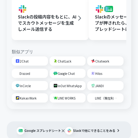
Slackの投稿内容をもとに、AI
Slackのメッセージ
でスカウトメッセージを生成
プが押されたら、Goog
しメール送信する
プレッドシートにメ
内容を追加する
類似アプリ
2Chat
ChatLuck
Chatwork
Discord
Google Chat
Hilos
InCircle
InOut WhatsApp
JANDI
Kakao Work
LINE WORKS
LINE（現在利用不可）
×
Google スプレッドシート
Slack
で他にできることをみる