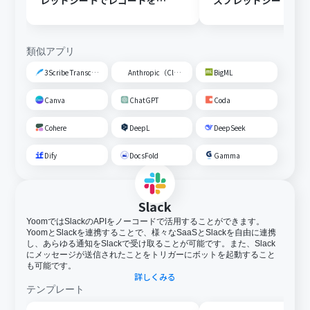
レッドシートでレコードを追
スプレッドシートの
加する
トに追加する
類似アプリ
3Scribe Transcription
Anthropic（Claude）
BigML
Canva
ChatGPT
Coda
Cohere
DeepL
DeepSeek
Dify
DocsFold
Gamma
Slack
YoomではSlackのAPIをノーコードで活用することができます。
YoomとSlackを連携することで、様々なSaaSとSlackを自由に連携
し、あらゆる通知をSlackで受け取ることが可能です。また、Slack
にメッセージが送信されたことをトリガーにボットを起動すること
も可能です。
詳しくみる
テンプレート