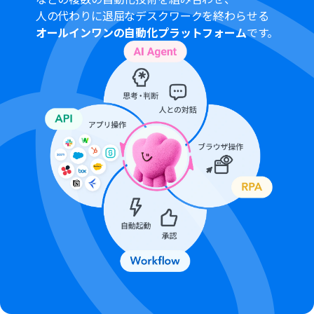
さい。
人の代わりに退屈なデスクワークを終わらせる
オールインワンの自動化プラットフォーム
です。