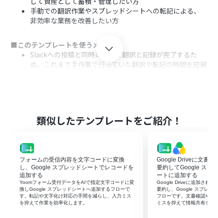
して資産として蓄積・管理したい方
手動での翻訳作業やスプレッドシートへの転記による、
非効率な業務を改善したい方
■このテンプレートを使うメリット
Slackへの投稿と同時に自動で翻訳と記録が完了するた
め、これまで手作業で行っていた翻訳や転記の時間を短縮
できます。
システムが自動で処理を行うので、手作業で発生しがちな
翻訳の誤りや、Google スプレッドシートへの入力漏れと
いったミスを防ぎます。
類似したテンプレートをご紹介！
■フローボットの流れ
はじめに、SlackとGoogle スプレッドシートをYoomと連
携します。
次に、トリガーでSlackを選択し、「メッセージがチャン
フォームの受信内容を文字コードに変換
Google Driveに文
ネルに投稿されたら」アクションを設定し、対象のチャン
し、Google スプレッドシートでレコードを
要約してGoogle ス
ネルを指定します。
追加する
ートに追加する
Yoomフォーム受付データをAIで指定文字コードに変
Google Driveに追加さ
次に、オペレーションでAI機能の「テキストを生成する」
換しGoogle スプレッドシートへ追加するフローで
要約し、Google スプレ
アクションを設定し、1つ目の言語への翻訳を指示するプ
す。転記や文字化け対応の手間を減らし、入力ミス
フローです。文書確認や転
を抑えて作業を効率化します。
ミスを抑えて情報共有を早
ロンプトを作成します。
続けて、もう一度AI機能の「テキストを生成する」アクシ