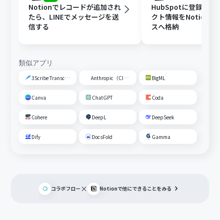
Notionでレコードが追加され
HubSpotに登録さ
たら、LINEでメッセージを送
クト情報をNotion
信する
スへ格納
類似アプリ
3Scribe Transcription
Anthropic（Claude）
BigML
Canva
ChatGPT
Coda
Cohere
DeepL
DeepSeek
Dify
DocsFold
Gamma
×
コラボフロー
Notion
で他にできることをみる