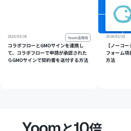
2025/03/26
2026/02/18
Yoom活用術
コラボフローとGMOサインを連携し
【ノーコー
て、コラボフローで申請が承認された
フォーム項
らGMOサインで契約書を送付する方法
方法
Yoom
10
と
倍