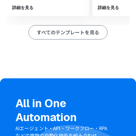
最後に、オペレーションでNotionの「レコードを更新す
る」アクションを設定し、取得した申請詳細情報の中から
詳細を見る
詳細を見る
必要な情報を使い、Notionデータベースの特定のレコー
ドを更新します。
※「トリガー」：フロー起動のきっかけとなるアクション、「オ
すべてのテンプレートを見る
ペレーション」：トリガー起動後、フロー内で処理を行うアク
ション
■このワークフローのカスタムポイント
コラボフローの「申請内容の詳細を取得」アクションで
は、ご利用の環境に合わせてインスタンス名、アプリケ
ーションコード、そして取得対象となる文書IDを任意で設
定してください。
Notionの「レコードを更新する」アクションでは、どの
レコードを更新するかの条件（例：申請IDが一致するな
ど）と、具体的にどの項目をどのような値で更新するかを
All in One
任意で設定してください。
■注意事項
Automation
コラボフロー、NotionのそれぞれとYoomを連携してく
ださい。
AIエージェント・API・ワークフロー・RPA
などの複数の自動化技術を組み合わせ、