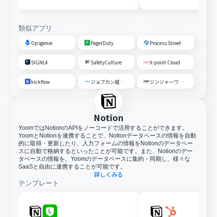
する
類似アプリ
Opsgenie
PagerDuty
Process Street
SIGNL4
SafetyCulture
X-point Cloud
kickflow
ジョブカン経費精算・ワークフロー
ジンジャーワークフロー
Notion
YoomではNotionのAPIをノーコードで活用することができます。
YoomとNotionを連携することで、Notionデータベースの情報を自動
的に取得・更新したり、入力フォームの情報をNotionのデータベー
スに自動で格納するといったことが可能です。また、Notionのデー
タベースの情報を、Yoomのデータベースに集約・同期し、様々な
SaaSと自由に連携することが可能です。
詳しくみる
テンプレート