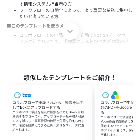
す情報システム担当者の方
ワークフローの自動化によって、より重要な業務に集中し
たいと考えている方
■このテンプレートを使うメリット
コラボフローでの申請承認後、自動でNotionデータベー
スが更新されるため、手作業による転記や更新作業の時
間を短縮することができます。
手動でのデータ更新に伴う入力ミスや更新漏れといった
ヒューマンエラーを防ぎ、データの正確性を向上させま
す。
■フローボットの流れ
類似したテンプレートをご紹介！
はじめに、コラボフローとNotionをYoomと連携しま
す。
次に、トリガーでコラボフローを選択し、「経路の
コラボフローで承認されたら、帳票を出力
コラボフローで申請が
Webhookを受信したら（Webhook起動）」アクション
してBoxにアップロードする
類のPDFをGoogle D
を設定し、コラボフロー側で承認完了時にWebhookが
コラボフロー承認を起点に帳票を出力しBoxへ自動
る
Yoomに送信されるように設定します。
格納するフローです。アップロード手順を省き格納
コラボフローで承認された申
ミスを減らし、書類管理の時間と負荷を抑えられま
次に、オペレーションでコラボフローの「申請内容の詳
Yoom経由で自動的にGoogl
す。確認も自動化できるため、業務をスムーズに進
保存するワークフローです
細を取得」アクションを設定し、トリガーで受信した情報
められます。
やファイル名ミス、保存漏
をもとに、承認された申請の詳細情報を取得します。
率化します。