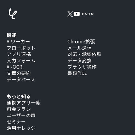
機能
AIワーカー
Chrome拡張
フローボット
メール送信
アプリ連携
対応・承認依頼
入力フォーム
データ変換
AI-OCR
ブラウザ操作
文章の要約
書類作成
データベース
もっと知る
連携アプリ一覧
料金プラン
ユーザーの声
セミナー
活用ナレッジ