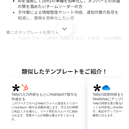
AIを活用して1on1の準備を効率化し、メンバーとの対話
の質を高めたいチームリーダーの方
手作業による情報整理やシート作成、通知作業の負荷を
軽減し、業務を効率化したい方
■このテンプレートを使うメリット
Tallyのフォーム送信からAIによるシート作成、Slack通知
までを自動化し、1on1準備にかかる手作業の時間を短縮
することができます。
AIがフォームの内容に基づいてシートを作成するため、準
備プロセスの属人化を防ぎ、議論のポイントを整理しやす
くなるため、1on1の質を安定させることができます。
類似したテンプレートをご紹介！
■フローボットの流れ
はじめに、TallyとSlackをYoomと連携します。
次に、トリガーでTallyを選択し、「Form Submission」
Tallyの入力内容をもとにHubSpotで取引を
Tallyの回答内容をも
アクションを設定し、対象のフォームを指定します。この
作成する
OneDriveにアップロ
設定により、指定したTallyのフォームが送信されるとフ
このワークフローはTallyのフォーム送信をトリガー
Tallyの回答を受け取るたびY
にHubSpotへ取引を自動作成します。手入力の時間
ントをPDF化しOneDriv
ローボットが起動します。
と転記ミスを減らし、リード対応をスムーズに始め
す。転記やアップロードの
次に、オペレーションでAI機能の「テキストを生成する」
られます。営業チームの初動も整えやすくなりま
確実に行えます。
す。
アクションを設定し、Tallyのフォームで送信された情報
をプロンプトに含めて、1on1用のシート内容を生成する