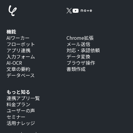
機能
AIワーカー
Chrome拡張
フローボット
メール送信
アプリ連携
対応・承認依頼
入力フォーム
データ変換
AI-OCR
ブラウザ操作
文章の要約
書類作成
データベース
もっと知る
連携アプリ一覧
料金プラン
ユーザーの声
セミナー
活用ナレッジ