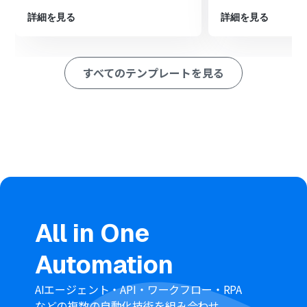
ように指示します。
詳細を見る
詳細を見る
最後に、オペレーションでSlackの「チャンネルにメッセ
ージを送る」アクションを設定し、AI機能で生成されたテ
キストを本文に含めて、指定したチャンネルに通知しま
す。
すべてのテンプレートを見る
※「トリガー」：フロー起動のきっかけとなるアクション、「オ
ペレーション」：トリガー起動後、フロー内で処理を行うアク
ション
■このワークフローのカスタムポイント
Tallyのトリガー設定では、自動化の起点としたい任意の
フォームを指定してください。これにより、特定のアンケ
ートが送信された時のみワークフローが作動します。
AI機能のオペレーションでは、1on1シートを生成するた
めのプロンプトを自由にカスタマイズできます。例えば、
「以下の情報を元に、ポジティブなフィードバックと成長
All in One
を促す質問を含めた1on1用のアジェンダを作成してくだ
さい：{Tallyの回答内容}」のように、定型文とTallyから
Automation
取得した情報を変数として組み合わせることが可能です。
Slackへの通知オペレーションでは、通知先のチャンネル
AIエージェント・API・ワークフロー・RPA
を任意で設定できます。また、通知メッセージの本文も固
などの複数の自動化技術を組み合わせ、
定のテキストだけでなく、Tallyのフォームから取得した