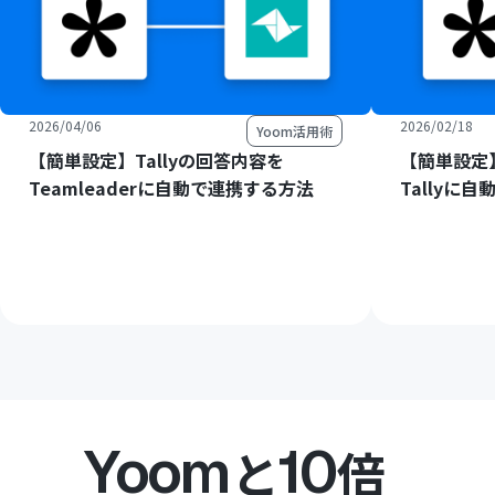
2026/04/06
2026/02/18
Yoom活用術
【簡単設定】Tallyの回答内容を
【簡単設定】
Teamleaderに自動で連携する方法
Tallyに
Yoom
10
と
倍