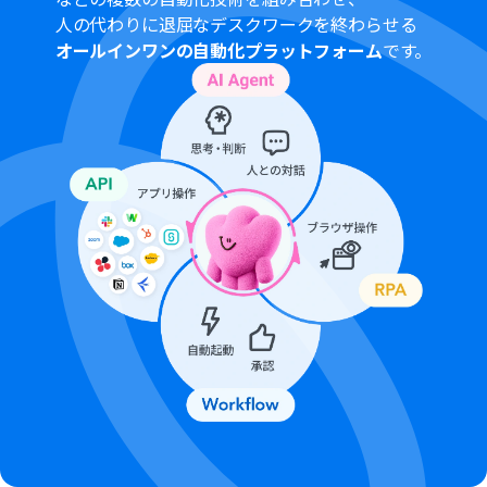
情報やAIが生成したテキストを変数として埋め込むなど、
人の代わりに退屈なデスクワークを終わらせる
柔軟なカスタマイズが可能です。
オールインワンの自動化プラットフォーム
です。
■注意事項
Tally、SlackのそれぞれとYoomを連携してください。