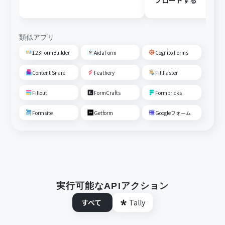
プロードする
類似アプリ
123FormBuilder
AidaForm
Cognito Forms
Content Snare
Feathery
FillFaster
Fillout
FormCrafts
Formbricks
Formsite
Getform
Googleフォーム
実行可能なAPIアクション
すべて
Tally