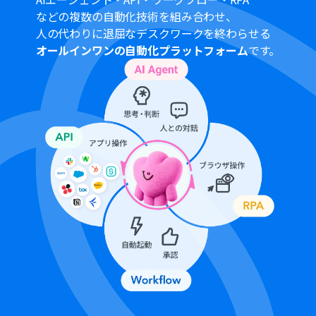
する可能性があります。
などの複数の自動化技術を組み合わせ、
Googleスプレッドシートをアプリトリガーとして使用す
人の代わりに退屈なデスクワークを終わらせる
る際の注意事項は「
【アプリトリガー】Googleスプレッ
オールインワンの自動化プラットフォーム
です。
ドシートのトリガーにおける注意事項
」を参照してくだ
さい。