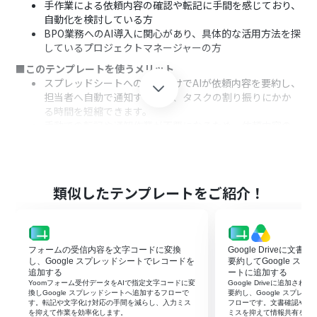
手作業による依頼内容の確認や転記に手間を感じており、
自動化を検討している方
BPO業務へのAI導入に関心があり、具体的な活用方法を探
しているプロジェクトマネージャーの方
■このテンプレートを使うメリット
スプレッドシートへの入力だけでAIが依頼内容を要約し、
担当者へ自動で通知するため、タスクの割り振りにかか
る時間を短縮できます。
手動での転記や通知作業が不要になるため、依頼内容の
伝達ミスやタスクの割り振り漏れといったヒューマンエ
ラーの防止に繋がります。
■フローボットの流れ
はじめに、Google スプレッドシートとMicrosoft Teams
類似したテンプレートをご紹介！
をYoomと連携します
次に、トリガーでGoogle スプレッドシートを選択し、
「行が追加されたら」というアクションを設定します
次に、オペレーションでAI機能の「テキストを生成する」
フォームの受信内容を文字コードに変換
Google Driveに文
アクションを設定し、追加された行の情報をもとに依頼内
し、Google スプレッドシートでレコードを
要約してGoogle ス
容を要約させます
追加する
ートに追加する
Yoomフォーム受付データをAIで指定文字コードに変
Google Driveに追加さ
最後に、オペレーションでMicrosoft Teamsの「チャネ
換しGoogle スプレッドシートへ追加するフローで
要約し、Google スプレ
ルにメッセージを送る」アクションを設定し、AIが生成し
す。転記や文字化け対応の手間を減らし、入力ミス
フローです。文書確認や転
を抑えて作業を効率化します。
ミスを抑えて情報共有を早
たテキストを任意のチャネルに送信します