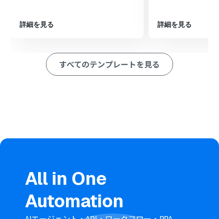
※「トリガー」：フロー起動のきっかけとなるアクション、「オ
ペレーション」：トリガー起動後、フロー内で処理を行うアク
詳細を見る
詳細を見る
ション
■このワークフローのカスタムポイント
Google スプレッドシートのトリガー設定で、業務依頼を
すべてのテンプレートを見る
管理しているスプレッドシートのIDとタブ名を任意で設
定してください。
Microsoft Teamsでメッセージを送信するアクションを
設定する際に、通知先のチームID、チャネルIDを候補か
ら選択し、送信するメッセージ内容を任意の内容に設定
してください。
■注意事項
Google スプレッドシート、Microsoft Teamsのそれぞれ
とYoomを連携してください。
トリガーは5分、10分、15分、30分、60分の間隔で起動
間隔を選択できます。
All in One
プランによって最短の起動間隔が異なりますので、ご注意
ください。
Automation
Microsoft365（旧Office365）には、家庭向けプランと一
般法人向けプラン（Microsoft365 Business）があり、一
般法人向けプランに加入していない場合には認証に失敗
AIエージェント・API・ワークフロー・RPA