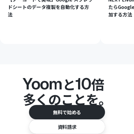
ドシートのデータ複製を自動化する方
たらGoog
法
加する方法
Yoom
10
と
倍
多くのことを。
無料で始める
資料請求