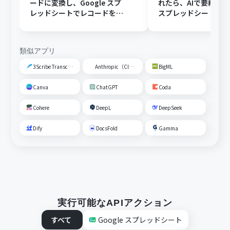
ードに変換し、Google スプ
れたら、AIで要約してG
レッドシートでレコードを追
スプレッドシートの
加する
トに追加する
類似アプリ
3Scribe Transcription
Anthropic（Claude）
BigML
Canva
ChatGPT
Coda
Cohere
DeepL
DeepSeek
Dify
DocsFold
Gamma
実行可能なAPIアクション
すべて
Google スプレッドシート