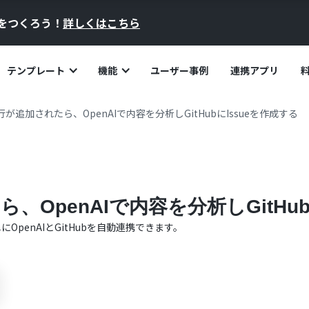
員をつくろう！
詳しくはこちら
テンプレート
機能
ユーザー事例
連携アプリ
に行が追加されたら、OpenAIで内容を分析しGitHubにIssueを作成する
ら、OpenAIで内容を分析しGitHu
単に
OpenAI
と
GitHub
を自動連携できます。