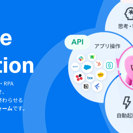
ne
ion
・RPA
せ、
終わらせる
ォーム
です。