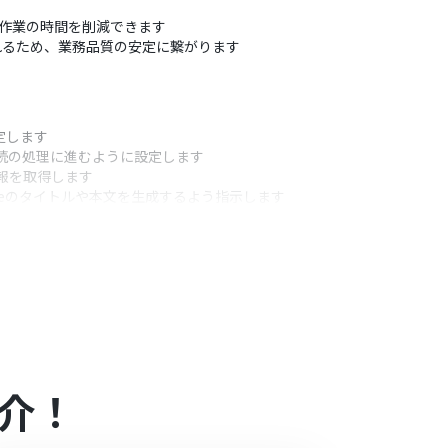
、手作業の時間を削減できます
されるため、業務品質の安定に繋がります
定します
後続の処理に進むように設定します
情報を取得します
ssueのタイトルや本文を生成するよう指示します
ssueを作成します
うアクション
る条件を自由に設定できます
ionから取得した情報を変数として利用できます
のステップで取得した情報を用いて動的に設定可能で
介！