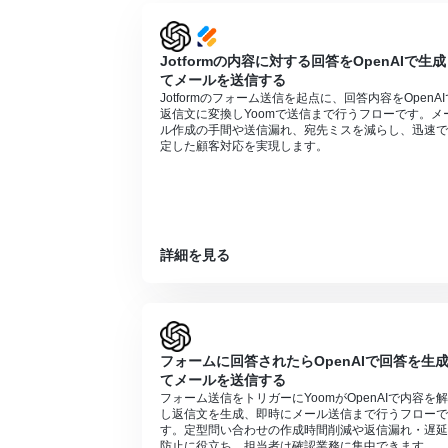
Notion、OpenAI、GitHubのそれぞれ
トリガーは5分、10分、15分、30分、6
プランによって最短の起動間隔が異なりま
Jotformの内容に対する回答をOpenAIで生
分岐はパーソナルプラン以上のプランでご
てメールを送信する
ョンはエラーとなりますので、ご注意くだ
Jotformのフォーム送信を起点に、回答内容をOpenAI
パーソナルプランなどの有料プランは、2
返信文に変換しYoomで送信まで行うフローです。メ
ることができます。
ル作成の手間や送信漏れ、宛先ミスを減らし、迅速で
ChatGPT（OpenAI）のアクションを実行
定した顧客対応を実現します。
ChatGPTのAPI利用はOpenAI社が
る状況でない場合エラーが発生しますので
詳細を見る
フォームに回答されたらOpenAIで回答を生
てメールを送信する
フォーム送信をトリガーにYoomがOpenAIで内容を
し返信文を生成、即時にメール送信まで行うフローで
す。定型問い合わせの作成時間削減や返信漏れ・遅延
防止に役立ち、担当者は確認業務に集中できます。