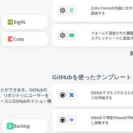
Zoho Formsの内容に
送信する
BigML
フォームで送信された履歴書を
スプレッドシートに追加
Coda
GitHub
を使ったテンプレート
ことができます。GitHubの
GitHubでプルリクエストが
り、リポジトリにユーザーを
ジを作成する
スにGitHubのイシュー情
GitHubで特定のIssue
し反映する
Backlog