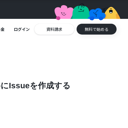
料金
ログイン
資料請求
無料で始める
bにIssueを作成する