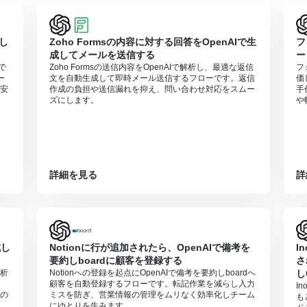
とYoomを連携してください。
0分の間隔で起動間隔を選択できます。
すので、ご注意ください。
成し
Zoho Formsの内容に対する回答をOpenAIで生
フ
利用いただける機能（オペレーション）となっております。フリープラ
成してメールを送信する
ー
さい。
で
Zoho Formsの送信内容をOpenAIで解析し、最適な返信
フ
週間の無料トライアルを行うことが可能です。無料トライアル中には制限
ー
文を自動生成して即時メール送信するフローです。返信
価
安
作成の負担や送信漏れを抑え、問い合わせ対応をスムー
手
するには、
OpenAIのAPI有料プラン
の契約が必要です。（APIが使用さ
ズにします。
や
有料で提供しており、API疎通時のトークンにより従量課金される仕組みとな
ご注意ください。
詳細を見る
詳
成し
Notionに行が追加されたら、OpenAIで備考を
I
要約しboardに顧客を登録する
さ
解析
Notionへの登録を起点にOpenAIで備考を要約しboardへ
し
顧客を自動登録するフローです。転記作業を減らし入力
I
の
ミスを防ぎ、営業情報の管理をムリなく効率化しチーム
も
にゆとりを生みます。