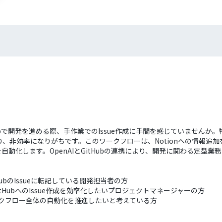
Hubで開発を進める際、手作業でのIssue作成に手間を感じていませんか
非効率になりがちです。このワークフローは、Notionへの情報追加を
れを自動化します。OpenAIとGitHubの連携により、開発に関わる定型
HubのIssueに転記している開発担当者の方
itHubへのIssue作成を効率化したいプロジェクトマネージャーの方
開発ワークフロー全体の自動化を推進したいと考えている方