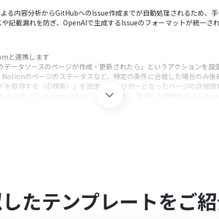
AIによる内容分析からGitHubへのIssue作成までが自動処理されるため
記載漏れを防ぎ、OpenAIで生成するIssueのフォーマットが統一
Yoomと連携します
特定のデータソースのページが作成・更新されたら」というアクションを設
Notionのページのステータスなど、特定の条件に合致した場合のみ
コードを取得する（ID検索）」を設定し、トリガーとなったページの詳細
トの生成（Chat completion）」を設定し、取得した情報をもとにI
ueを作成」を設定し、OpenAIが生成したテキストを使ってリポジトリにI
クション、「オペレーション」：トリガー起動後、フロー内で処理を行
としたいデータソースのIDを任意で設定してください
ージのプロパティ（ステータスなど）の値に応じて、後続の処理を実行す
タイトルや本文を生成するためのプロンプトを自由にカスタマイズでき、Not
ンでは、タイトルや本文、リポジトリ、担当者、ラベルなどを固定値や前段
似したテンプレートをご紹