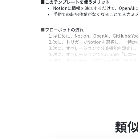
■このテンプレートを使うメリット
Notionに情報を追加するだけで、Open
手動での転記作業がなくなることで入力ミスや
■フローボットの流れ
はじめに、Notion、OpenAI、GitHubを
次に、トリガーでNotionを選択し、「
次に、オペレーションで分岐機能を設定し、
次に、オペレーションでNotionの「レ
次に、オペレーションでOpenAIの「テキス
最後に、オペレーションでGitHubの「Iss
※「トリガー」：フロー起動のきっかけとなるア
■このワークフローのカスタムポイント
Notionのトリガー設定では、連携の対象
分岐機能では、Notionから取得したペ
OpenAIのアクションでは、Issueの
GitHubでIssueを作成するアクショ
す
類
■注意事項