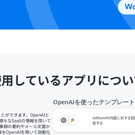
使用しているアプリについ
OpenAI
を使ったテンプレート
ことができます。OpenAIと
Jotformの内容に対する
様々なSaaSの情報を用いて
信する
議事録の要約やメール文面か
OpenAIを用いて自動化