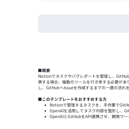
■概要
Notionでタスクやバグレポートを管理し、Git
票する場合、複数のツールを行き来する必要があり、
し、GitHubへIssueを作成するまでの一連の流
■このテンプレートをおすすめする方
Notionで管理するタスクを、手作業でGit
OpenAIを活用してタスク内容を整形し、G
OpenAIとGitHubをAPI連携させ、