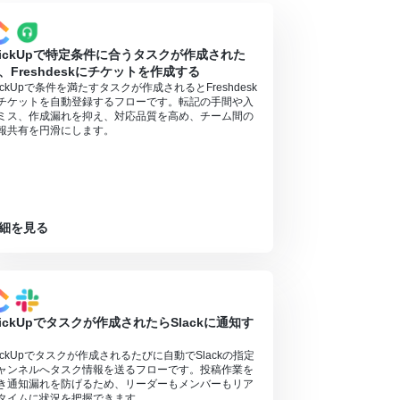
lickUpで特定条件に合うタスクが作成された
、Freshdeskにチケットを作成する
lickUpで条件を満たすタスクが作成されるとFreshdesk
チケットを自動登録するフローです。転記の手間や入
ミス、作成漏れを抑え、対応品質を高め、チーム間の
報共有を円滑にします。
細を見る
lickUpでタスクが作成されたらSlackに通知す
lickUpでタスクが作成されるたびに自動でSlackの指定
ャンネルへタスク情報を送るフローです。投稿作業を
き通知漏れを防げるため、リーダーもメンバーもリア
タイムに状況を把握できます。