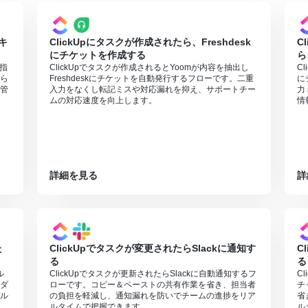
キ
ClickUpにタスクが作成されたら、Freshdesk
C
にチケットを作成する
ら
の指
ClickUpでタスクが作成されるとYoomが内容を抽出し
C
ら
Freshdeskにチケットを自動発行するフローです。二重
に
管
入力をなくし転記ミスや対応漏れを抑え、サポートチー
力
ムの対応速度を向上します。
情
詳細を見る
詳
た
ClickUpでタスクが変更されたらSlackに通知す
C
る
る
ル
ClickUpでタスクが更新されたらSlackに自動通知するフ
C
ダ
ローです。コピー＆ペーストの共有作業を省き、担当者
チ
ル
の負担を軽減し、通知漏れを防いでチームの進捗をリア
省
ルタイムで把握できます。
ル