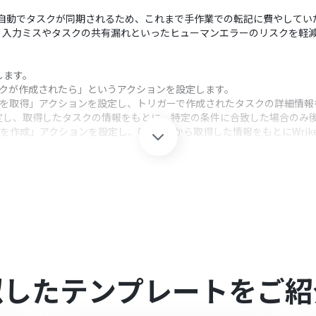
keへも自動でタスクが同期されるため、これまで手作業での転記に費やして
、入力ミスやタスクの共有漏れといったヒューマンエラーのリスクを軽
携します。
タスクが作成されたら」というアクションを設定します。
タスクを取得」アクションを設定し、トリガーで作成されたタスクの詳細情
定し、取得したタスクの情報をもとに、特定の条件に合致した場合のみ
を作成」アクションを設定し、ClickUpから取得した情報をもとにWri
クション、「オペレーション」：トリガー起動後、フロー内で処理を行
タスなど、Wrikeにタスクを作成したい条件を任意で設定してください
定する際に、タイトルや担当者、期限日など、ClickUpから引き継ぐ情
連携してください。
ただける機能（オペレーション）となっております。フリープランの場
似したテンプレートをご紹
無料トライアルを行うことが可能です。無料トライアル中には制限対象の