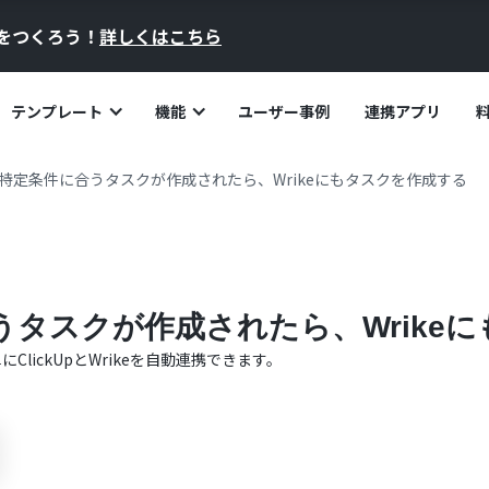
員をつくろう！
詳しくはこちら
テンプレート
機能
ユーザー事例
連携アプリ
Upで特定条件に合うタスクが作成されたら、Wrikeにもタスクを作成する
に合うタスクが作成されたら、Wrik
単に
ClickUp
と
Wrike
を自動連携できます。