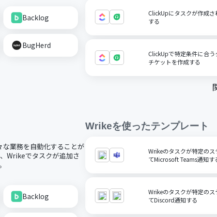
ClickUpにタスクが作成さ
Backlog
する
BugHerd
ClickUpで特定条件に合う
チケットを作成する
Wrike
を使ったテンプレート
、様々な業務を自動化することが
Wrikeのタスクが特定の
、Wrikeでタスクが追加さ
てMicrosoft Teams通知す
す。
Wrikeのタスクが特定の
Backlog
てDiscord通知する