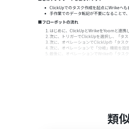
ClickUpでのタスク作成を起点にWri
手作業でのデータ転記が不要になることで
■フローボットの流れ
はじめに、ClickUpとWrikeをYoomと連
次に、トリガーでClickUpを選択し、「
次に、オペレーションでClickUpの「
次に、オペレーションで「分岐」機能を設
最後に、オペレーションでWrikeの「タスク
※「トリガー」：フロー起動のきっかけとなるア
■このワークフローのカスタムポイント
分岐機能の設定では、特定の担当者やステー
Wrikeでタスクを作成するアクションを設
■注意事項
ClickUpとWrikeのそれぞれとYoomを
分岐はミニプラン以上のプランでご利用い
類
エラーとなりますので、ご注意ください。
ミニプランなどの有料プランは、2週間の
ができます。