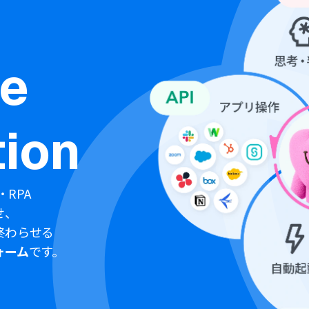
ne
ion
・RPA
せ、
終わらせる
ォーム
です。