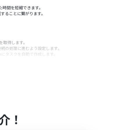
いた時間を短縮できます。
減することに繋がります。
報を取得します。
後続の処理に進むよう設定します。
keにタスクを自動で作成します。
うアクション
。
報を任意でマッピングしてください。
合は設定しているフローボットのオペレーションは
介！
アプリや機能（オペレーション）を使用すること