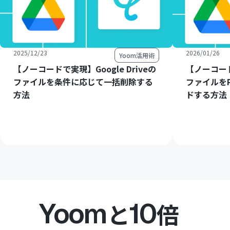
2025/12/23
2026/01/26
Yoom活用術
【ノーコードで実現】Google Driveの
【ノーコードで
ファイルを条件に応じて一括削除する
ファイルをP
方法
ドする方法
Yoom
10
と
倍