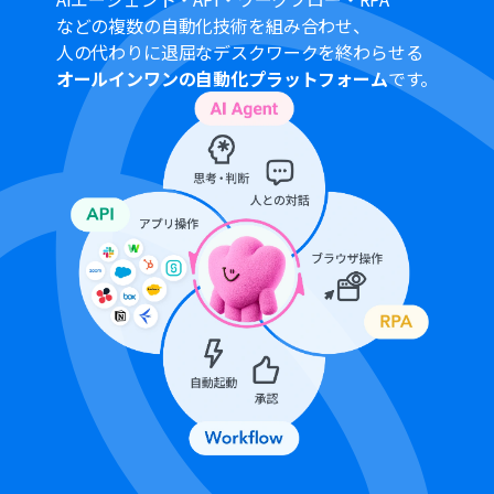
■注意事項
などの複数の自動化技術を組み合わせ、
Google DriveとYoomを連携してください。
人の代わりに退屈なデスクワークを終わらせる
トリガーは5分、10分、15分、30分、60分の間隔で起動
オールインワンの自動化プラットフォーム
です。
間隔を選択できます。
プランによって最短の起動間隔が異なりますので、ご注意
ください。
ブラウザを操作するオペレーションはサクセスプランで
のみご利用いただける機能となっております。フリープラ
ン・パーソナルプラン・ミニプラン・チームプランの場合
は設定しているフローボットのオペレーションはエラー
となりますので、ご注意ください。
サクセスプランなどの有料プランは、2週間の無料トライ
アルを行うことが可能です。無料トライアル中には制限対
象のアプリやブラウザを操作するオペレーションを使用
することができます。 詳しくは、
料金プラン
のページを
ご参照ください。
ブラウザを操作するオペレーションの設定方法は「
『ブ
ラウザを操作する』の設定方法
」をご参照ください。
ブラウザを操作するオペレーションは、ご利用のWebサ
イトに合わせてカスタマイズしてください。
ダウンロード可能なファイル容量は最大300MBまでで
す。アプリの仕様によっては300MB未満になる可能性が