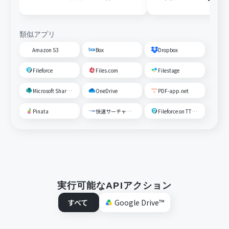
じたフォルダに移動する
存する
類似アプリ
Amazon S3
Box
Dropbox
Fileforce
Files.com
Filestage
Microsoft SharePoint
OneDrive
PDF-app.net
Pinata
快速サーチャーGX
Fileforce on TTS Cloud
実行可能なAPIアクション
すべて
Google Drive™