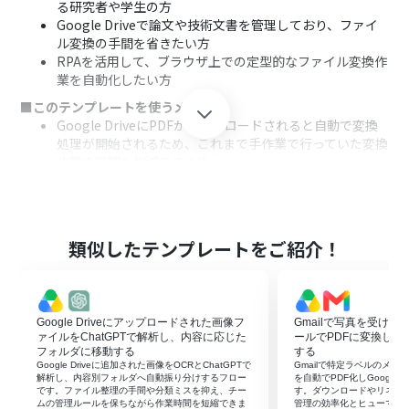
る研究者や学生の方
Google Driveで論文や技術文書を管理しており、ファイ
ル変換の手間を省きたい方
RPAを活用して、ブラウザ上での定型的なファイル変換作
業を自動化したい方
■このテンプレートを使うメリット
Google DriveにPDFがアップロードされると自動で変換
処理が開始されるため、これまで手作業で行っていた変換
作業の時間を削減できます
手動での変換やファイル保存による、操作ミスや保存場
所の間違いといったヒューマンエラーの発生を防ぎ、業務
の正確性を高めます
■フローボットの流れ
類似したテンプレートをご紹介！
はじめに、Google DriveをYoomと連携します
次に、トリガーでGoogle Driveを選択し、「特定のフォ
ルダ内に新しくファイル・フォルダが作成されたら」と
いうアクションを設定します
Google Driveにアップロードされた画像フ
Gmailで写真を受け
続いて、オペレーションでGoogle Driveの「ファイルを
ァイルをChatGPTで解析し、内容に応じた
ールでPDFに変換してGoo
ダウンロードする」アクションを設定し、トリガーで検知
フォルダに移動する
する
Google Driveに追加された画像をOCRとChatGPTで
Gmailで特定ラベルのメ
したPDFファイルを取得します
解析し、内容別フォルダへ自動振り分けするフロー
を自動でPDF化しGoogle 
次に、RPA機能の「ブラウザを操作する」アクションで、
です。ファイル整理の手間や分類ミスを抑え、チー
す。ダウンロードやリネー
ムの管理ルールを保ちながら作業時間を短縮できま
管理の効率化とヒューマン
任意のオンライン変換ツールにアクセスし、ダウンロード