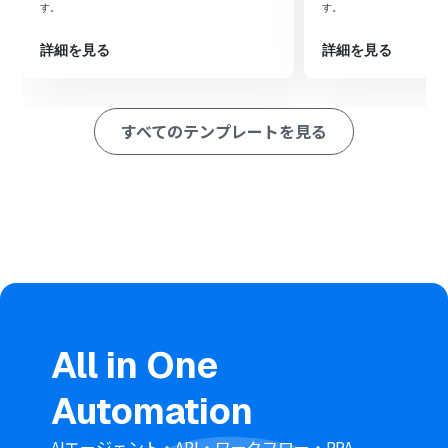
す。
す。
したPDFを変換します
データ変換機能の「正規表現によるデータの置換」アクシ
詳細を見る
詳細を見る
ョンで、保存ファイル名に用いる情報を必要に応じて整形
します
最後に、Google Driveの「ファイルをアップロードす
る」アクションを設定し、整形後のLaTeXデータを指定の
すべてのテンプレートを見る
フォルダにアップロードします
※「トリガー」：フロー起動のきっかけとなるアクション、「オ
ペレーション」：トリガー起動後、フロー内で処理を行うアク
ション
■このワークフローのカスタムポイント
Google Driveのトリガー設定では、PDFのアップロード
を検知する対象のフォルダを任意で指定することが可能
です
RPA機能（ブラウザ操作）では、利用したいオンライン変
換ツールのURLや、ファイルアップロード、変換ボタンの
クリックといった一連の操作を自由にカスタマイズでき
All in One
ます
変換後のファイルをGoogle Driveへアップロードする
Automation
際、保存先のフォルダやファイル名を任意のものに設定
できます
AIエージェント・API・ワークフロー・RPA