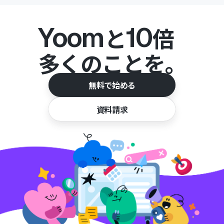
Yoom
10
と
倍
多くのことを。
無料で始める
資料請求