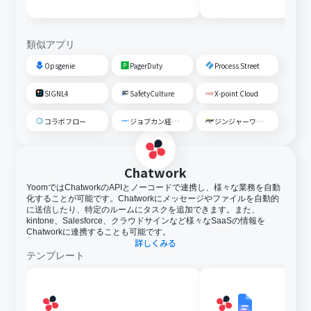
知する
類似アプリ
Opsgenie
PagerDuty
Process Street
SIGNL4
SafetyCulture
X-point Cloud
コラボフロー
ジョブカン経費精算・ワークフロー
ジンジャーワークフロー
Chatwork
YoomではChatworkのAPIとノーコードで連携し、様々な業務を自動
化することが可能です。Chatworkにメッセージやファイルを自動的
に送信したり、特定のルームにタスクを追加できます。また、
kintone、Salesforce、クラウドサインなど様々なSaaSの情報を
Chatworkに連携することも可能です。
詳しくみる
テンプレート