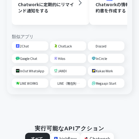
Chatworkに定期的にリマイ
Chatworkの情報を
ンド通知をする
約書を作成する
類似アプリ
2Chat
ChatLuck
Discord
Google Chat
Hilos
InCircle
InOut WhatsApp
JANDI
Kakao Work
LINE WORKS
LINE（現在利用不可）
Megaapi Start
実行可能なAPIアクション
すべて
kickflow
Chatwork