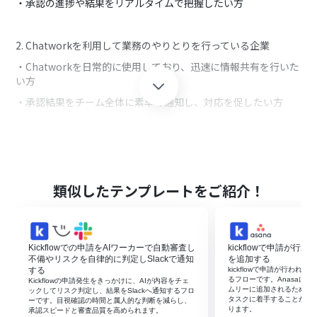
・承認の進捗や結果をリアルタイムで把握したい方
2. Chatworkを利用して業務のやりとりを行っている企業
・Chatworkを日常的に使用しており、迅速に情報共有を行いた
い方
・承認結果をチーム全体に素早く通知し、対応を促したい方
■このテンプレートを使うメリット
kickflowで申請が承認された際にChatworkに通知を送ること
で、承認プロセスをスムーズに管理できるというメリットがあ
類似したテンプレートをご紹介！
ります。
これにより、即座に承認結果を関係者へ伝えることが可能とな
り、次の作業への迅速な移行が実現します。
情報の共有が円滑になり、業務の効率性が向上するのはもちろ
Kickflowでの申請をAIワーカーで自動審査し
kickflowで申請が行
ん、各メンバーがリアルタイムで承認結果を把握できるため、
不備やリスクを自律的に判定しSlackで通知
を追加する
コミュニケーションの無駄が減少します。
する
kickflowで申請が行われた
るフローです。Anasaに
Kickflowの申請発生をきっかけに、AIが内容をチェ
チャット上でそのまま申請内容に関するやりとりもできるた
ムリーに追加されるため、
ックしてリスク判定し、結果をSlackへ通知するフロ
め、メンバーの連携強化にも寄与します。
タスクに着手することがで
ーです。目視確認の時間と属人的な判断を減らし、
ります。
承認スピードと審査品質を高められます。