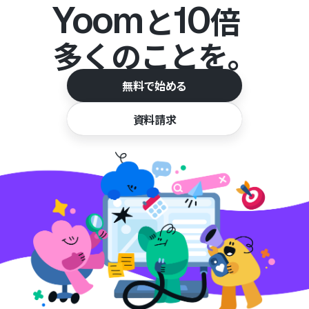
Yoom
10
と
倍
多くのことを。
無料で始める
資料請求