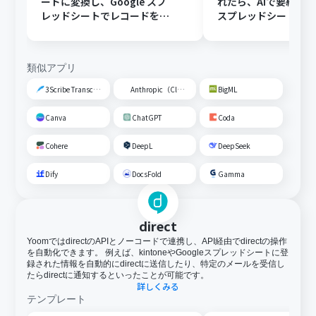
ードに変換し、Google スプ
れたら、AIで要約してG
レッドシートでレコードを追
スプレッドシートの
加する
トに追加する
類似アプリ
3Scribe Transcription
Anthropic（Claude）
BigML
Canva
ChatGPT
Coda
Cohere
DeepL
DeepSeek
Dify
DocsFold
Gamma
direct
YoomではdirectのAPIとノーコードで連携し、API経由でdirectの操作
を自動化できます。 例えば、kintoneやGoogleスプレッドシートに登
録された情報を自動的にdirectに送信したり、特定のメールを受信し
たらdirectに通知するといったことが可能です。
詳しくみる
テンプレート