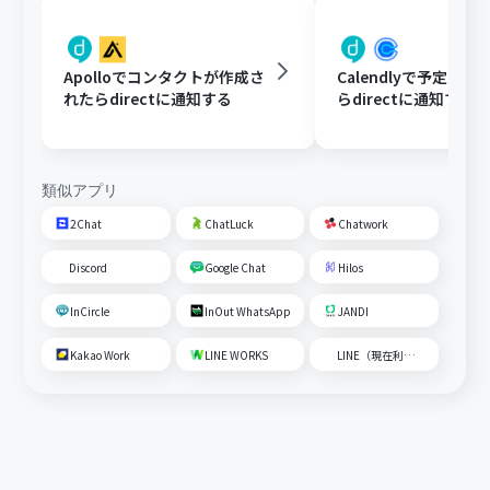
Apolloでコンタクトが作成さ
Calendlyで予定が
れたらdirectに通知する
らdirectに通知する
類似アプリ
2Chat
ChatLuck
Chatwork
Discord
Google Chat
Hilos
InCircle
InOut WhatsApp
JANDI
Kakao Work
LINE WORKS
LINE（現在利用不可）