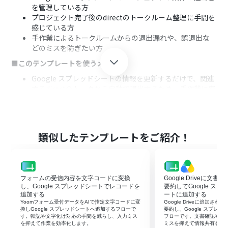
を管理している方
プロジェクト完了後のdirectのトークルーム整理に手間を
感じている方
手作業によるトークルームからの退出漏れや、誤退出な
どのミスを防ぎたい方
■このテンプレートを使うメリット
Google スプレッドシートの情報を更新するだけで、関連
するdirectのトークから自動で退出するため、手作業に費
やしていた時間を短縮できます。
手作業による退出のし忘れや、誤ったトークルームから
退出してしまうといったヒューマンエラーのリスクを軽
減します。
類似したテンプレートをご紹介！
■フローボットの流れ
はじめに、Google スプレッドシートとdirectをYoomと
連携します。
フォームの受信内容を文字コードに変換
Google Driveに文
次に、トリガーでGoogle スプレッドシートを選択し「行
し、Google スプレッドシートでレコードを
要約してGoogle ス
が更新されたら」というトリガーアクションを設定しま
追加する
ートに追加する
す。
Yoomフォーム受付データをAIで指定文字コードに変
Google Driveに追加さ
最後に、オペレーションでdirectの「トークから退出」ア
換しGoogle スプレッドシートへ追加するフローで
要約し、Google スプレ
す。転記や文字化け対応の手間を減らし、入力ミス
フローです。文書確認や転
クションを設定します。
を抑えて作業を効率化します。
ミスを抑えて情報共有を早