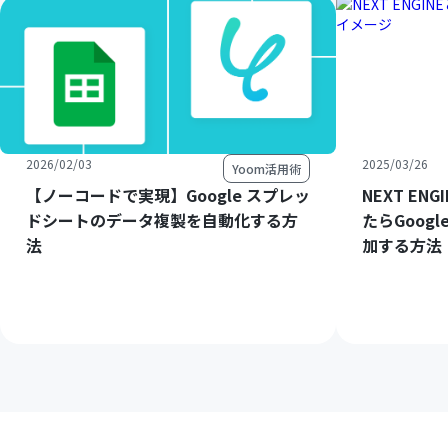
2026/02/03
2025/03/26
Yoom活用術
【ノーコードで実現】Google スプレッ
NEXT E
ドシートのデータ複製を自動化する方
たらGoog
法
加する方法