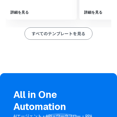
※「トリガー」：フロー起動のきっかけとなるアクション、「オ
ペレーション」：トリガー起動後、フロー内で処理を行うアク
詳細を見る
詳細を見る
ション
■このワークフローのカスタムポイント
Google スプレッドシートのトリガー設定では、自動化の
すべてのテンプレートを見る
対象とするシートやセルの範囲、更新を検知したい列な
どを自由に設定できます。
directのオペレーション設定では、退出の対象としたいト
ークルームのIDを、トリガーで取得した情報などをもとに
任意で設定してください。
■
注意事項
Google スプレッドシート、directのそれぞれとYoomを
連携してください。
トリガーは5分、10分、15分、30分、60分の間隔で起動
間隔を選択できます。
All in One
プランによって最短の起動間隔が異なりますので、ご注意
ください。
Automation
AIエージェント・API・ワークフロー・RPA