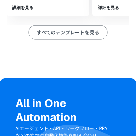
したことを示すステータスなどを元のシートに書き込み
ます。
詳細を見る
詳細を見る
※「トリガー」：フロー起動のきっかけとなるアクション、「オ
ペレーション」：トリガー起動後、フロー内で処理を行うアク
ション
すべてのテンプレートを見る
■このワークフローのカスタムポイント
Google スプレッドシートのトリガー設定では、監視対象
としたいスプレッドシートIDやシートIDを任意のものに
設定してください。
Google スプレッドシートの「レコードを更新する」アク
ションでは、更新対象の行を特定するための条件や、処
理完了後に追記したい値を任意で設定してください。
■注意事項
Google スプレッドシート、SmartsheetとYoomを連携
All in One
してください。
トリガーは5分、10分、15分、30分、60分の間隔で起動
Automation
間隔を選択できます。
プランによって最短の起動間隔が異なりますので、ご注意
ください。
AIエージェント・API・ワークフロー・RPA
などの複数の自動化技術を組み合わせ、