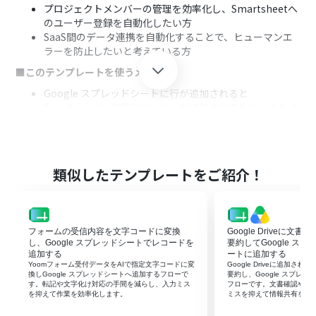
プロジェクトメンバーの管理を効率化し、Smartsheetへ
のユーザー登録を自動化したい方
SaaS間のデータ連携を自動化することで、ヒューマンエ
ラーを防止したいと考えている方
■このテンプレートを使うメリット
Google スプレッドシートに行が追加されると
Smartsheetへ自動でユーザーが追加されるため、これま
で手作業で行っていた転記業務の時間を短縮できます。
システムが自動で処理を行うため、手作業による情報の
入力ミスや登録漏れといったヒューマンエラーを防ぎ、デ
ータの正確性を保つことができます。
類似したテンプレートをご紹介！
■フローボットの流れ
はじめに、Google スプレッドシートとSmartsheetを
Yoomと連携します。
フォームの受信内容を文字コードに変換
Google Driveに文
次に、トリガーでGoogle スプレッドシートを選択し、
し、Google スプレッドシートでレコードを
要約してGoogle ス
「行が追加されたら」というアクションを設定します。
追加する
ートに追加する
次に、オペレーションでSmartsheetを選択し、「ユーザ
Yoomフォーム受付データをAIで指定文字コードに変
Google Driveに追加さ
ーを追加」アクションを設定します。
換しGoogle スプレッドシートへ追加するフローで
要約し、Google スプレ
す。転記や文字化け対応の手間を減らし、入力ミス
フローです。文書確認や転
最後に、オペレーションでGoogle スプレッドシートの
を抑えて作業を効率化します。
ミスを抑えて情報共有を早
「レコードを更新する」アクションを設定し、処理が完了