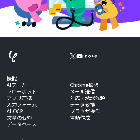
機能
AIワーカー
Chrome拡張
フローボット
メール送信
アプリ連携
対応・承認依頼
入力フォーム
データ変換
AI-OCR
ブラウザ操作
文章の要約
書類作成
データベース