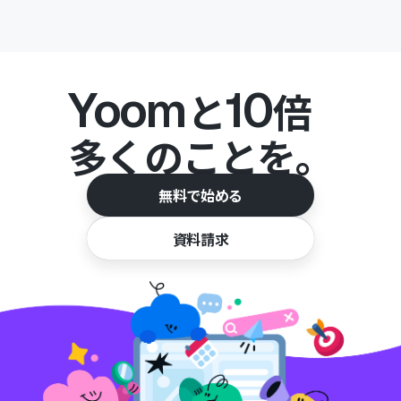
Yoom
10
と
倍
多くのことを。
無料で始める
資料請求