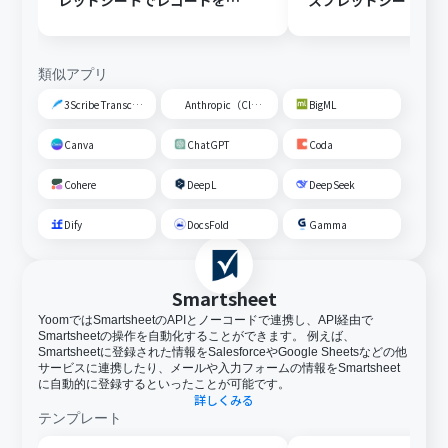
レッドシートでレコードを追
スプレッドシートの
加する
トに追加する
類似アプリ
3Scribe Transcription
Anthropic（Claude）
BigML
Canva
ChatGPT
Coda
Cohere
DeepL
DeepSeek
Dify
DocsFold
Gamma
Smartsheet
YoomではSmartsheetのAPIとノーコードで連携し、API経由で
Smartsheetの操作を自動化することができます。 例えば、
Smartsheetに登録された情報をSalesforceやGoogle Sheetsなどの他
サービスに連携したり、メールや入力フォームの情報をSmartsheet
に自動的に登録するといったことが可能です。
詳しくみる
テンプレート