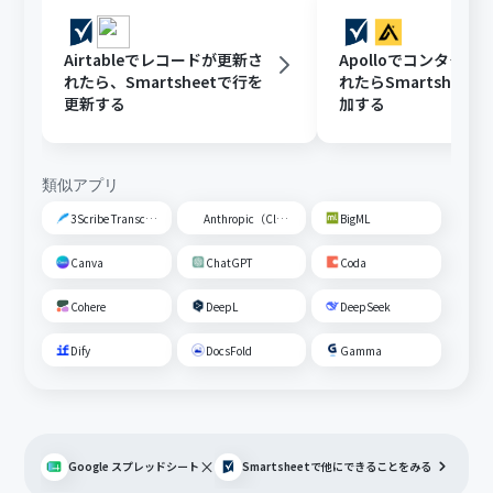
Airtableでレコードが更新さ
Apolloでコンタクト
れたら、Smartsheetで行を
れたらSmartsheet
更新する
加する
類似アプリ
3Scribe Transcription
Anthropic（Claude）
BigML
Canva
ChatGPT
Coda
Cohere
DeepL
DeepSeek
Dify
DocsFold
Gamma
×
Google スプレッドシート
Smartsheet
で他にできることをみる