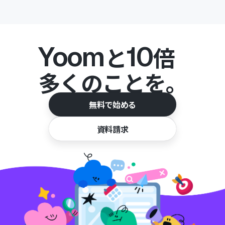
Yoom
10
と
倍
多くのことを。
無料で始める
資料請求