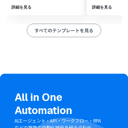
フォームから受け取った情報を各項目にマッピングして
ユーザーを作成します。
詳細を見る
詳細を見る
最後に、オペレーションでNotionの「レコードを追加す
る」アクションを設定。
同じくフォームの情報を指定のデータベースに新しいレコ
すべてのテンプレートを見る
ードとして追加します。
※「トリガー」：フロー起動のきっかけとなるアクション、「オ
ペレーション」：トリガー起動後、フロー内で処理を行うアク
ション
■このワークフローのカスタムポイント
Google Workspaceのユーザー追加アクションでは、フォ
ームから取得した値を、氏名やメールアドレスなどの項
目にそれぞれ設定してください。
Notionのレコード追加アクションでは、まず情報を追加
するデータベースを指定します。
All in One
その後、データベース内の各項目にフォームから取得した
値を紐付けることができます。
Automation
■注意事項
Google WorkspaceとkintoneのそれぞれとYoomを連携
AIエージェント・API・ワークフロー・RPA
してください。
などの複数の自動化技術を組み合わせ、