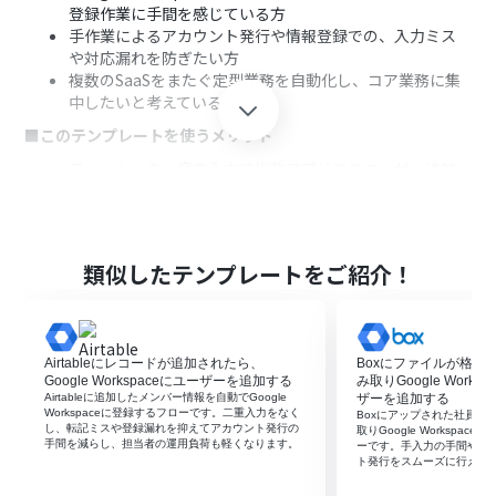
登録作業に手間を感じている方
手作業によるアカウント発行や情報登録での、入力ミス
や対応漏れを防ぎたい方
複数のSaaSをまたぐ定型業務を自動化し、コア業務に集
中したいと考えている方
■このテンプレートを使うメリット
フォームへの一度の入力で複数アプリでのユーザー追加
が完了するため、手作業に費やしていた時間を短縮でき
ます。
手作業での情報転記がなくなることで、メールアドレスの
入力間違いといったヒューマンエラーのリスクを軽減し
類似したテンプレートをご紹介！
ます。
■フローボットの流れ
はじめに、Google WorkspaceとNotionをYoomと連携
Airtableにレコードが追加されたら、
Boxにファイルが格納
します。
Google Workspaceにユーザーを追加する
み取りGoogle Work
次に、トリガーとしてYoomのフォーム機能を設定。
Airtableに追加したメンバー情報を自動でGoogle
ザーを追加する
氏名やメールアドレスなどアカウント登録に必要な情報
Workspaceに登録するフローです。二重入力をなく
Boxにアップされた社員情
し、転記ミスや登録漏れを抑えてアカウント発行の
を入力できるように質問項目を設定します。
取りGoogle Workspa
手間を減らし、担当者の運用負荷も軽くなります。
ーです。手入力の手間や入
続いて、オペレーションでGoogle Workspaceの「新規ユ
ト発行をスムーズに行えま
ーザーを追加」アクションを設定。