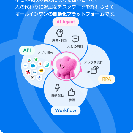
Google Workspaceはチームプラン・サクセスプランでの
人の代わりに退屈なデスクワークを終わらせる
みご利用いただけるアプリとなっております。
オールインワンの自動化プラットフォーム
です。
フリープラン・ミニプランの場合は設定しているフローボ
ットのオペレーションやデータコネクトはエラーとなり
ますので、ご注意ください。
チームプランやサクセスプランなどの有料プランは、2週
間の無料トライアルを行うことが可能です。
無料トライアル中には制限対象のアプリを使用すること
ができます。