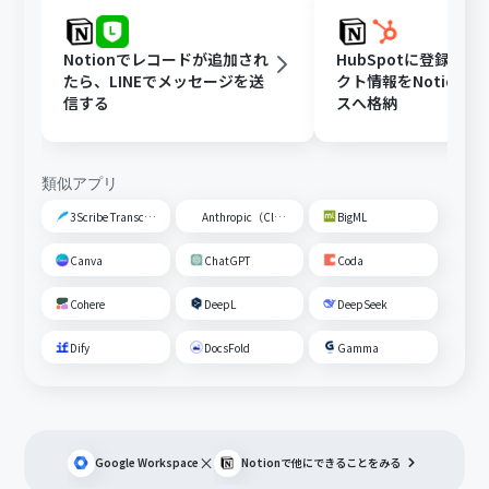
Notionでレコードが追加され
HubSpotに登録さ
たら、LINEでメッセージを送
クト情報をNotion
信する
スへ格納
類似アプリ
3Scribe Transcription
Anthropic（Claude）
BigML
Canva
ChatGPT
Coda
Cohere
DeepL
DeepSeek
Dify
DocsFold
Gamma
×
Google Workspace
Notion
で他にできることをみる