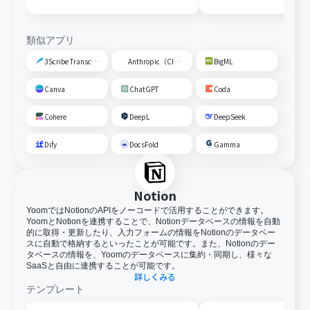
ザーを追加する
類似アプリ
3Scribe Transcription
Anthropic（Claude）
BigML
Canva
ChatGPT
Coda
Cohere
DeepL
DeepSeek
Dify
DocsFold
Gamma
Notion
YoomではNotionのAPIをノーコードで活用することができます。
YoomとNotionを連携することで、Notionデータベースの情報を自動
的に取得・更新したり、入力フォームの情報をNotionのデータベー
スに自動で格納するといったことが可能です。また、Notionのデー
タベースの情報を、Yoomのデータベースに集約・同期し、様々な
SaaSと自由に連携することが可能です。
詳しくみる
テンプレート