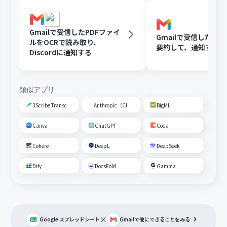
Gmailで受信したPDFファイ
Gmailで受信した内容
ルをOCRで読み取り、
要約して、通知する
Discordに通知する
類似アプリ
3Scribe Transcription
Anthropic（Claude）
BigML
Canva
ChatGPT
Coda
Cohere
DeepL
DeepSeek
Dify
DocsFold
Gamma
×
Google スプレッドシート
Gmail
で他にできることをみる