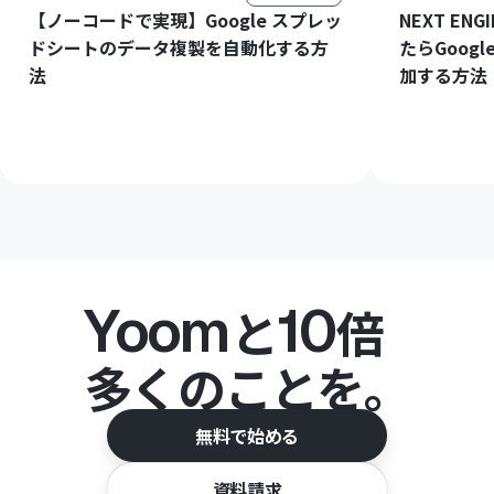
【ノーコードで実現】Google スプレッ
NEXT E
ドシートのデータ複製を自動化する方
たらGoog
法
加する方法
Yoom
10
と
倍
多くのことを。
無料で始める
資料請求