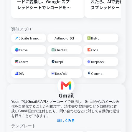
ードに変換し、Google スプ
れたら、AIで要約してG
レッドシートでレコードを追
スプレッドシートの
加する
トに追加する
類似アプリ
3Scribe Transcription
Anthropic（Claude）
BigML
Canva
ChatGPT
Coda
Cohere
DeepL
DeepSeek
Dify
DocsFold
Gamma
Gmail
YoomではGmailのAPIとノーコードで連携し、Gmailからのメール送
信を自動化することが可能です。請求書や契約書などを自動的に作
成しGmail経由で送付したり、問い合わせなどに対して自動的に返信
を行うことができます。
詳しくみる
テンプレート