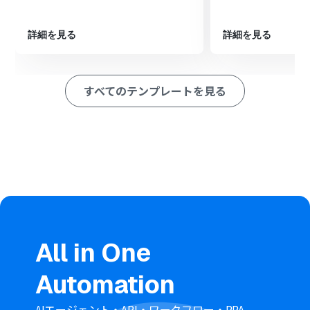
抽出する」アクションを設定し、受信したメールの本文か
ら交通費に関する情報（日付、金額、利用区間、摘要な
ど）を抽出するように指定します。
詳細を見る
詳細を見る
最後に、オペレーションでGoogle スプレッドシートの
「レコードを追加する」アクションを設定し、前のステッ
プで抽出した各データを、指定したスプレッドシートの
すべてのテンプレートを見る
対応する列に追加します。
※「トリガー」：フロー起動のきっかけとなるアクション、「オ
ペレーション」：トリガー起動後、フロー内で処理を行うアク
ション
■このワークフローのカスタムポイント
Gmailのトリガー設定では、自動処理の対象としたいメー
ルに付与するラベル名を任意で指定してください。
AI機能の「テキストからデータを抽出する」オペレーショ
ンでは、受信するメールのフォーマットに合わせて、どの
情報（例：利用日、訪問先、交通手段、金額など）を抽
All in One
出項目として設定するかを定義できます。
Google スプレッドシートの「レコードを追加する」オペ
Automation
レーションでは、データを追加する対象のスプレッドシ
ートIDやシート名、そしてAI機能で抽出した各データ項目
をシートのどの列に紐付けるかを設定します。また、特定
AIエージェント・API・ワークフロー・RPA