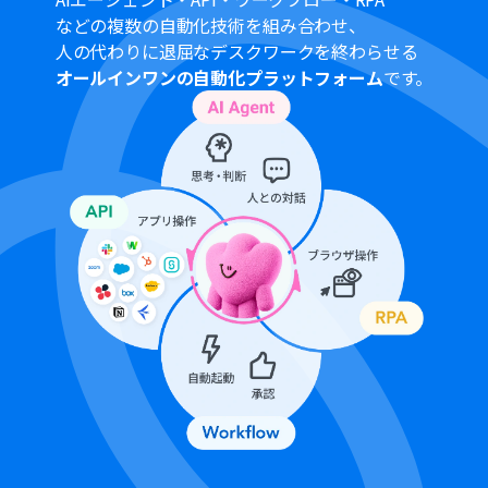
の列に固定値を入力する設定も可能です。
などの複数の自動化技術を組み合わせ、
■
注意事項
人の代わりに退屈なデスクワークを終わらせる
オールインワンの自動化プラットフォーム
です。
Gmail、Google スプレッドシートのそれぞれとYoomを
連携してください。
トリガーは5分、10分、15分、30分、60分の間隔で起動
間隔を選択できます。
プランによって最短の起動間隔が異なりますので、ご注意
ください。