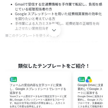
Gmailで受信する交通費情報を手作業で転記し、負担を感
じている経理担当者の方
Google スプレッドシートを用いた経費精算業務の効率化
を図りたいと考えている方
手作業による入力ミスを削減し、経費処理の正確性を向
上させたい業務担当者の方
■このテンプレートを使うメリット
Gmailで受信した交通費情報をAIが自動でGoogle スプレ
ッドシートに転記するため、これまで手作業に費やして
いたデータ入力の時間を短縮することができます。
手作業によるデータ転記時の入力間違いや記載漏れとい
ったヒューマンエラーのリスクを軽減し、経費精算業務
類似したテンプレートをご紹介！
の正確性を高めることに繋がります。
■フローボットの流れ
はじめに、GmailとGoogle スプレッドシートをYoomと
フォームの受信内容を文字コードに変換
Google Driveに文
連携します。
し、Google スプレッドシートでレコードを
要約してGoogle ス
次に、トリガーでGmailを選択し、「特定のラベルのメー
追加する
ートに追加する
ルを受信したら」というアクションを設定します。ここで
Yoomフォーム受付データをAIで指定文字コードに変
Google Driveに追加さ
交通費関連のメールに付与するラベルを指定します。
換しGoogle スプレッドシートへ追加するフローで
要約し、Google スプレ
す。転記や文字化け対応の手間を減らし、入力ミス
フローです。文書確認や転
次に、オペレーションでAI機能の「テキストからデータを
を抑えて作業を効率化します。
ミスを抑えて情報共有を早