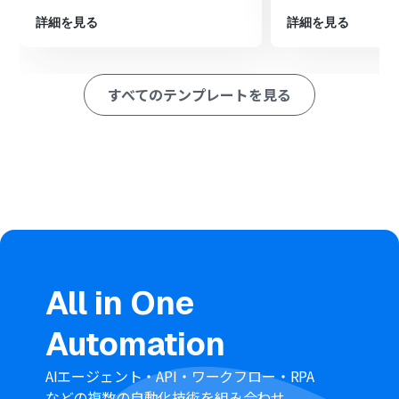
※「トリガー」：フロー起動のきっかけとなるアクション、「オ
ペレーション」：トリガー起動後、フロー内で処理を行うアク
詳細を見る
詳細を見る
ション
■このワークフローのカスタムポイント
すべてのテンプレートを見る
分岐機能の条件設定では、Redditに投稿を実行したい商
品の条件を任意で設定してください。例えば、特定の商
品名やタグが含まれる場合のみ投稿するといったカスタ
マイズが可能です。
Redditに投稿するアクションでは、投稿先のサブレディ
ットや投稿のタイトル、本文などを任意で設定してくだ
さい。
■注意事項
BASE、RedditのそれぞれとYoomを連携してください。
トリガーは5分、10分、15分、30分、60分の間隔で起動
All in One
間隔を選択できます。
プランによって最短の起動間隔が異なりますので、ご注意
Automation
ください。
分岐はパーソナルプラン以上のプランでご利用いただけ
る機能（オペレーション）となっております。フリープラ
AIエージェント・API・ワークフロー・RPA
ンの場合は設定しているフローボットのオペレーション
などの複数の自動化技術を組み合わせ、