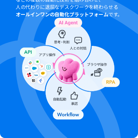
はエラーとなりますので、ご注意ください。
人の代わりに退屈なデスクワークを終わらせる
パーソナルプランなどの有料プランは、2週間の無料トラ
オールインワンの自動化プラットフォーム
です。
イアルを行うことが可能です。無料トライアル中には制限
対象のアプリや機能（オペレーション）を使用すること
ができます。詳しくは、
料金プラン
のページをご参照くだ
さい。