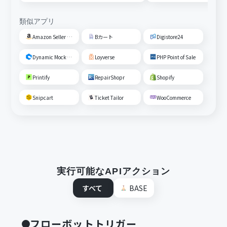
類似アプリ
Amazon Seller Central
Bカート
Digistore24
Dynamic Mockups
Loyverse
PHP Point of Sale
Printify
RepairShopr
Shopify
Snipcart
Ticket Tailor
WooCommerce
実行可能なAPIアクション
すべて
BASE
フローボットトリガー