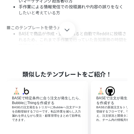
いマーケティング担当者の方
手作業による情報発信での投稿漏れや内容の誤りをなく
したいと考えている方
■このテンプレートを使うメリット
BASEで商品が作成・更新されると自動でRedditに投稿さ
れるため、これまで手作業で行っていた告知業務の時間を
短縮できます。
手作業による投稿漏れや、商品情報の転記ミスといった
ヒューマンエラーを防ぎ、正確な情報発信を実現します。
■フローボットの流れ
類似したテンプレートをご紹介！
はじめに、BASEとRedditをYoomと連携します
次に、トリガーでBASEを選択し、「商品が作成・更新さ
れたら」というアクションを設定します
次に、オペレーションでコマンドオペレーションの「分
BASEで特定条件に合う注文が発生したら、
BASEで注文が発生したら、
岐」を設定し、特定の条件に合致した場合のみ後続の処
BubbleにThingを作成する
を作成する
理に進むよう設定します
BASEの注文発生をトリガーにBubbleへ注文データ
BASEの新規注文をトリガーにG
を自動登録するフローです。転記作業を減らし入力
登録するフローです。手入
最後に、オペレーションでRedditの「サブレディットに
漏れを抑えながら受注・顧客管理をまとめて効率化
え、注文状況と開発タスク
新規投稿を作成」アクションを設定し、BASEから取得し
できます。
れ、チーム内の情報共有も
た商品情報を元に投稿を作成します