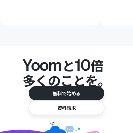
Yoom
10
と
倍
多くのことを。
無料で始める
資料請求