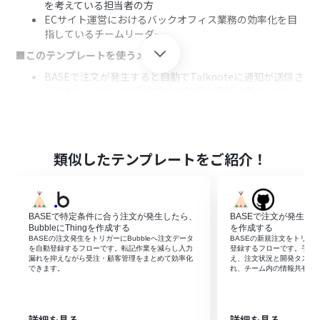
を考えている担当者の方
ECサイト運営におけるバックオフィス業務の効率化を目
指しているチームリーダー
■このテンプレートを使うメリット
BASEで注文が発生すると自動でTalknoteに通知が送信さ
れるため、これまで手作業での確認や連絡に費やしてい
た時間を短縮できます。
手作業による通知の漏れや、内容の転記ミスといったヒ
ューマンエラーのリスクを軽減し、確実な情報共有を実
現します。
類似したテンプレートをご紹介！
■フローボットの流れ
はじめに、BASEとTalknoteをYoomと連携します。
次に、トリガーでBASEを選択し、「注文が発生したら」
BASEで特定条件に合う注文が発生したら、
BASEで注文が発生したら、
というアクションを設定します。
BubbleにThingを作成する
を作成する
最後に、オペレーションでTalknoteの「スレッドにメッ
BASEの注文発生をトリガーにBubbleへ注文データ
BASEの新規注文をトリガーにG
セージを投稿」アクションを設定し、トリガーで取得した
を自動登録するフローです。転記作業を減らし入力
登録するフローです。手入
漏れを抑えながら受注・顧客管理をまとめて効率化
え、注文状況と開発タスク
注文情報を本文に含めて投稿するように設定します。
できます。
れ、チーム内の情報共有も
※「トリガー」：フロー起動のきっかけとなるアクション、「オ
ペレーション」：トリガー起動後、フロー内で処理を行うアク
ション