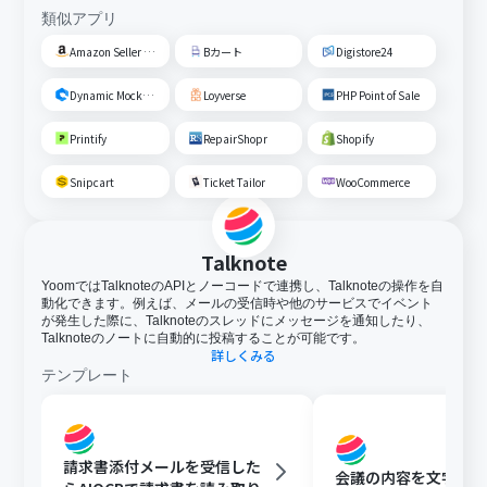
類似アプリ
Amazon Seller Central
Bカート
Digistore24
Dynamic Mockups
Loyverse
PHP Point of Sale
Printify
RepairShopr
Shopify
Snipcart
Ticket Tailor
WooCommerce
Talknote
YoomではTalknoteのAPIとノーコードで連携し、Talknoteの操作を自
動化できます。例えば、メールの受信時や他のサービスでイベント
が発生した際に、Talknoteのスレッドにメッセージを通知したり、
Talknoteのノートに自動的に投稿することが可能です。
詳しくみる
テンプレート
請求書添付メールを受信した
会議の内容を文字起