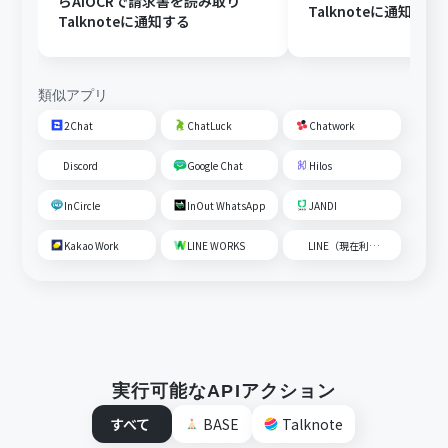
らAIOCRで請求書を読み取り
Talknoteに通知する
Talknoteに通知する
類似アプリ
2Chat
ChatLuck
Chatwork
Discord
Google Chat
Hilos
InCircle
InOut WhatsApp
JANDI
Kakao Work
LINE WORKS
LINE（現在利用不可）
実行可能なAPIアクション
すべて
BASE
Talknote