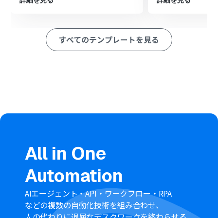
詳細を見る
詳細を見る
■このワークフローのカスタムポイント
Talknoteへの通知は、通知先のグループやスレッドを任
意で設定することが可能です。用途に応じて通知先を柔軟
すべてのテンプレートを見る
に指定してください。
通知メッセージの本文は自由に編集できます。固定のテキ
ストだけでなく、BASEから取得した「購入者名」や「商
品名」などの動的な情報を変数として埋め込むことで、具
体的な通知を作成可能です。
■
注意事項‍
BASE、TalknoteのそれぞれとYoomを連携してくださ
い。
トリガーは5分、10分、15分、30分、60分の間隔で起動
間隔を選択できます。
All in One
ご利用プラン
によって最短の起動間隔が異なりますので、
ご注意ください。
Automation
AIエージェント・API・ワークフロー・RPA
などの複数の自動化技術を組み合わせ、
人の代わりに退屈なデスクワークを終わらせる