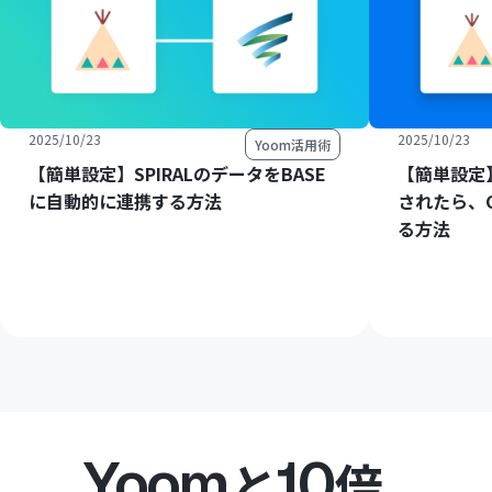
2025/10/23
2025/10/23
Yoom活用術
【簡単設定】SPIRALのデータをBASE
【簡単設定
に自動的に連携する方法
されたら、
る方法
Yoom
10
と
倍