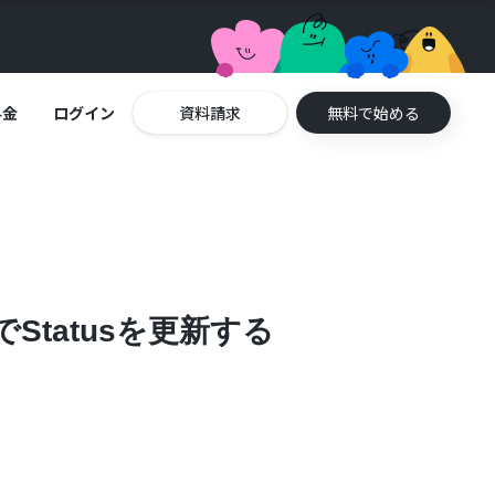
料金
ログイン
資料請求
無料で始める
でStatusを更新する