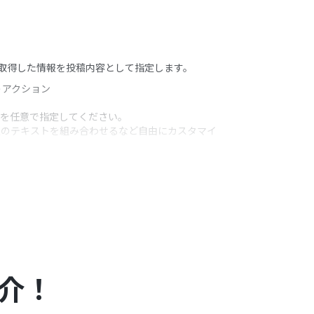
トから取得した情報を投稿内容として指定します。
うアクション
どを任意で指定してください。
固定のテキストを組み合わせるなど自由にカスタマイ
ッドシートのトリガーにおける注意事項
」を参照して
介！