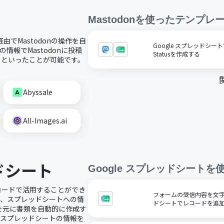
Mastodon
を使ったテンプレ
経由でMastodonの操作を自
Google スプレッドシー
tsの情報でMastodonに投稿
Statusを作成する
するといったことが可能です。
Abyssale
All-Images.ai
ッドシート
Google スプレッドシート
を
ノーコードで活用することができ
フォームの受信内容を文字コ
で、スプレッドシートへの情
ドシートでレコードを追
を元に書類を自動的に作成す
にスプレッドシートの情報を