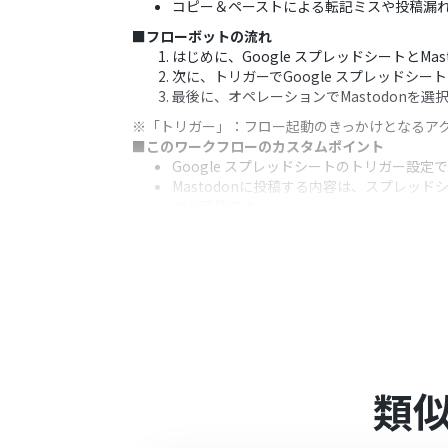
コピー＆ペーストによる転記ミスや投稿漏
■フローボットの流れ
はじめに、Google スプレッドシートとMas
次に、トリガーでGoogle スプレッドシ
最後に、オペレーションでMastodonを選
※「トリガー」：フロー起動のきっかけとなるア
■このワークフローのカスタムポイント
Google スプレッドシートのトリガー
Mastodonに投稿する内容は、スプレ
ズが可能です。
■注意事項
Google スプレッドシート、Mastodo
トリガーは5分、10分、15分、30分、6
プランによって最短の起動間隔が異なりま
Googleスプレッドシートをアプリトリガ
ください。
類