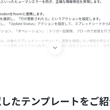
れといったヒューマンエラーを防ぎ、正確な情報発信を実現します。
todonをYoomと連携します。
ートを選択し、「行が更新されたら」というアクションを設定します。
択し、「Update Status」アクションを設定して、スプレッドシー
クション、「オペレーション」：トリガー起動後、フロー内で処理を行
設定では、対象のスプレッドシートやシート、更新を検知したい特定の列な
ッドシートの更新された行から取得した値を動的に設定するだけでなく、
nのそれぞれとYoomを連携してください。
0分の間隔で起動間隔を選択できます。
すので、ご注意ください。
ーとして使用する際の注意事項は「
【アプリトリガー】Googleスプレ
似したテンプレートをご紹