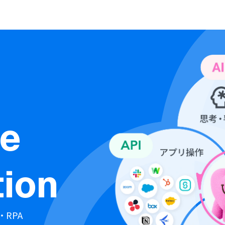
ne
ion
・RPA