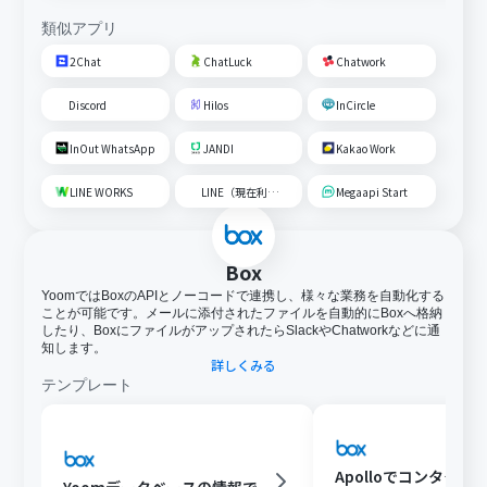
類似アプリ
2Chat
ChatLuck
Chatwork
Discord
Hilos
InCircle
InOut WhatsApp
JANDI
Kakao Work
LINE WORKS
LINE（現在利用不可）
Megaapi Start
Box
YoomではBoxのAPIとノーコードで連携し、様々な業務を自動化する
ことが可能です。メールに添付されたファイルを自動的にBoxへ格納
したり、BoxにファイルがアップされたらSlackやChatworkなどに通
知します。
詳しくみる
テンプレート
Apolloでコンタクト