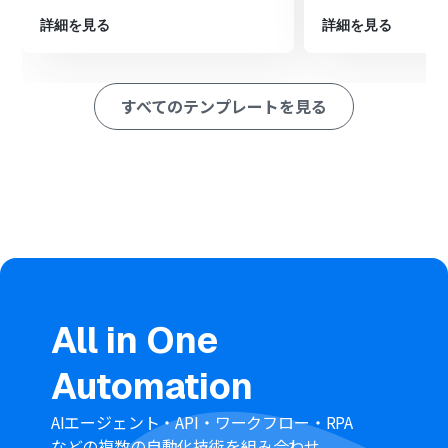
アクションが実行されるようにします。
詳細を見る
詳細を見る
最後に、オペレーションでBoxを選択し、「フォルダを作
成」アクションで任意のフォルダ名と親フォルダを指定し
て設定は完了です。
すべてのテンプレートを見る
※「トリガー」：フロー起動のきっかけとなるアクション、「オ
ペレーション」：トリガー起動後、フロー内で処理を行うアク
ション
■このワークフローのカスタムポイント
Google Chatのトリガー設定では、フローボットを起動
させたいスペースのリソース名を任意で設定可能です。
分岐条件は、メッセージ本文に特定のキーワードが含ま
れている場合のみ処理を進めるなど、業務内容に合わせて
自由に設定できます。
All in One
Boxにフォルダを作成する際、フォルダ名や格納先の親フ
ォルダ（コンテンツID）を任意のものに指定できます。
Automation
■
注意事項
AIエージェント・API・ワークフロー・RPA
などの複数の自動化技術を組み合わせ、
Google Chat、BoxのそれぞれとYoomを連携してくださ