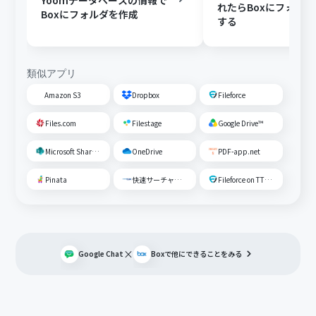
Yoomデータベースの情報で
れたらBoxにフォル
Boxにフォルダを作成
する
類似アプリ
Amazon S3
Dropbox
Fileforce
Files.com
Filestage
Google Drive™
Microsoft SharePoint
OneDrive
PDF-app.net
Pinata
快速サーチャーGX
Fileforce on TTS Cloud
×
Google Chat
Box
で他にできることをみる