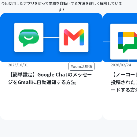
今回使用したアプリを使って業務を自動化する方法を詳しく解説していま
す！
2025/10/31
2026/02/24
Yoom活用術
【簡単設定】Google Chatのメッセー
【ノーコード
ジをGmailに自動通知する方法
投稿された
ードする方