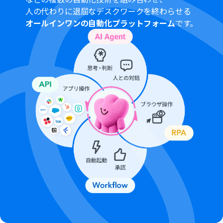
い。
人の代わりに退屈なデスクワークを終わらせる
トリガーは5分、10分、15分、30分、60分の間隔で起動
オールインワンの自動化プラットフォーム
です。
間隔を選択できます。
プランによって最短の起動間隔が異なりますので、ご注意
ください。
Google Chatとの連携はGoogle Workspaceの場合のみ
可能です。詳細は
こちら
を参照ください。
分岐はミニプラン以上のプランでご利用いただける機能
（オペレーション）となっております。フリープランの場
合は設定しているフローボットのオペレーションはエラ
ーとなりますので、ご注意ください。
ミニプランなどの有料プランは、2週間の無料トライアル
を行うことが可能です。無料トライアル中には制限対象の
アプリや機能（オペレーション）を使用することができ
ます。