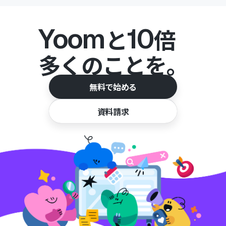
Yoom
10
と
倍
多くのことを。
無料で始める
資料請求