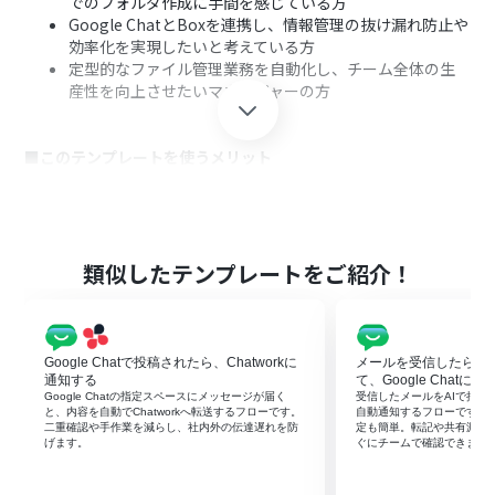
でのフォルダ作成に手間を感じている方
Google ChatとBoxを連携し、情報管理の抜け漏れ防止や
効率化を実現したいと考えている方
定型的なファイル管理業務を自動化し、チーム全体の生
産性を向上させたいマネージャーの方
■このテンプレートを使うメリット
Google Chatへのメッセージ投稿をトリガーにBoxのフォ
ルダが自動生成され、手作業に費やしていた時間を短縮
することができます。
手動でのフォルダ作成時に起こりがちな、命名規則の間
類似したテンプレートをご紹介！
違いや作成漏れといったヒューマンエラーのリスクを軽
減します。
Google Chatで投稿されたら、Chatworkに
メールを受信したらYo
■フローボットの流れ
通知する
て、Google Chatに
はじめに、Google ChatとBoxをYoomと連携します。
Google Chatの指定スペースにメッセージが届く
受信したメールをAIで抽出・要
と、内容を自動でChatworkへ転送するフローです。
自動通知するフローです。
トリガーでGoogle Chatを選択し、「スペースにメッセー
二重確認や手作業を減らし、社内外の伝達遅れを防
定も簡単。転記や共有漏れ
ジが送信されたら」アクションを設定します。
げます。
ぐにチームで確認できます
次に、オペレーションで分岐機能を設定し、特定の条件
（メッセージ内容など）を満たした場合にのみ、後続の