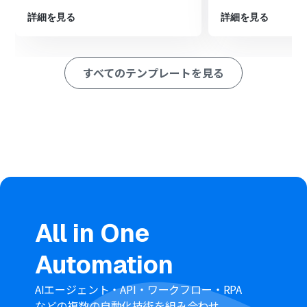
いレコードを追加します
詳細を見る
詳細を見る
※「トリガー」：フロー起動のきっかけとなるアクション、「オ
ペレーション」：トリガー起動後、フロー内で処理を行うアク
ション
すべてのテンプレートを見る
■このワークフローのカスタムポイント
AI機能のテキスト抽出では、Telegramのメッセージ本文
からSalesforceに登録したい情報（例：会社名、担当者
名、問い合わせ内容など）を任意で指定してください
Salesforceにレコードを追加するアクションでは、抽出し
た各情報をSalesforceのどの項目に追加するかをそれぞ
れ設定してください
■
注意事項
TelegramとSalesforceのそれぞれとYoomを連携してく
ださい。
All in One
Salesforceはチームプラン・サクセスプランでのみご利用
いただけるアプリとなっております。フリープラン・ミニ
Automation
プランの場合は設定しているフローボットのオペレーシ
ョンやデータコネクトはエラーとなりますので、ご注意く
ださい。
AIエージェント・API・ワークフロー・RPA
チームプランやサクセスプランなどの有料プランは、2週
などの複数の自動化技術を組み合わせ、