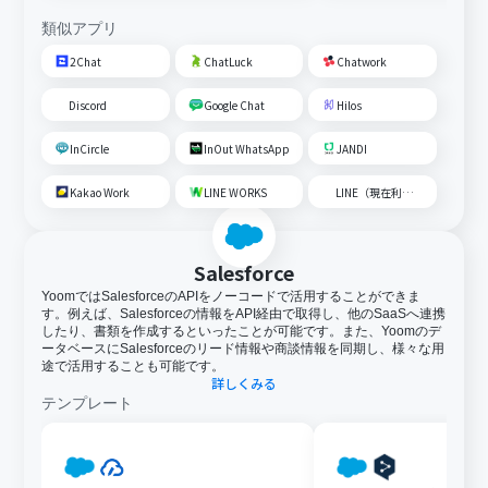
類似アプリ
2Chat
ChatLuck
Chatwork
Discord
Google Chat
Hilos
InCircle
InOut WhatsApp
JANDI
Kakao Work
LINE WORKS
LINE（現在利用不可）
Salesforce
YoomではSalesforceのAPIをノーコードで活用することができま
す。例えば、Salesforceの情報をAPI経由で取得し、他のSaaSへ連携
したり、書類を作成するといったことが可能です。また、Yoomのデ
ータベースにSalesforceのリード情報や商談情報を同期し、様々な用
途で活用することも可能です。
詳しくみる
テンプレート