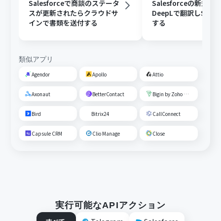
Salesforceで商談のステータ
Salesforceの新規
スが更新されたらクラウドサ
DeepLで翻訳しSlac
インで書類を送付する
する
類似アプリ
Agendor
Apollo
Attio
Axonaut
BetterContact
Bigin by Zoho CRM
Bird
Bitrix24
CallConnect
Capsule CRM
Clio Manage
Close
実行可能なAPIアクション