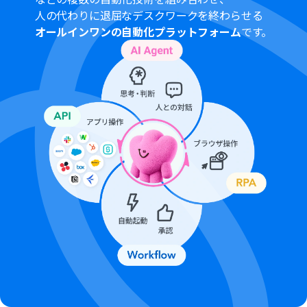
間の無料トライアルを行うことが可能です。無料トライア
人の代わりに退屈なデスクワークを終わらせる
ル中には制限対象のアプリを使用することができます。
オールインワンの自動化プラットフォーム
です。