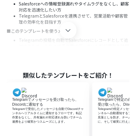
Salesforceへの情報登録漏れやタイムラグをなくし、顧客
対応を迅速化したい方
TelegramとSalesforceを連携させて、営業活動や顧客管
理の効率化を目指す方
■このテンプレートを使うメリット
Telegramの投稿を自動でSalesforceにレコードとして追
加するため、これまで手作業で行っていた転記業務の時間
を短縮できます
手動でのデータ入力が不要になることで、転記ミスや入力
漏れといったヒューマンエラーを防ぎ、データの正確性を
保ちます
類似したテンプレートをご紹介！
■フローボットの流れ
はじめに、TelegramとSalesforceをYoomと連携します
次に、トリガーでTelegramを選択し、「ボットがメッセ
Telegramでメッセージを受け取ったら、
Telegramで特定の
ージを受け取ったら」というアクションを設定します
Discordに通知する
受け取ったら、Disco
次に、オペレーションでAI機能を選択し、「テキスト抽
Telegramで受信したメッセージを自動でDiscordチャ
Telegramの特定メッセージ
出」アクションでメッセージ内容から必要な情報を抽出し
ンネルへリアルタイムに通知するフローです。転記
ンネルへ自動通知するフロ
作業をなくし、共有漏れや対応遅れを防いでチーム
見落としを防ぎ、チームへ
ます
連携をより確実かつスムーズにします。
に、そして確実に行えます
最後に、オペレーションでSalesforceの「レコードを追
加する」アクションを設定し、抽出した情報をもとに新し