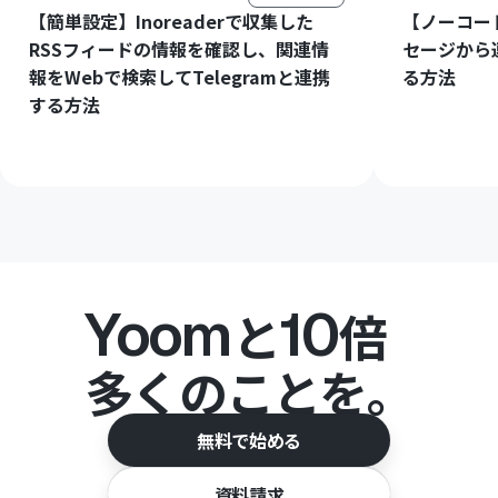
【簡単設定】Inoreaderで収集した
【ノーコード
RSSフィードの情報を確認し、関連情
セージから
報をWebで検索してTelegramと連携
る方法
する方法
Yoom
10
と
倍
多くのことを。
無料で始める
資料請求