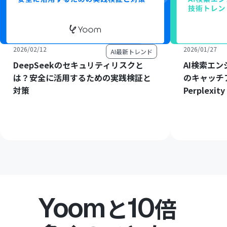
2026/02/12
2026/01/27
AI最新トレンド
DeepSeekのセキュリティリスクと
AI検索エ
は？安全に活用するための実践検証と
のキャッチア
対策
Perplexity
Yoom
10
と
倍