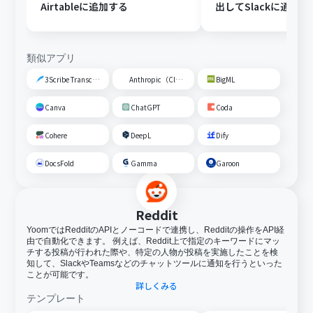
Airtableに追加する
出してSlackに通知す
類似アプリ
3Scribe Transcription
Anthropic（Claude）
BigML
Canva
ChatGPT
Coda
Cohere
DeepL
Dify
DocsFold
Gamma
Garoon
Reddit
YoomではRedditのAPIとノーコードで連携し、Redditの操作をAPI経
由で自動化できます。 例えば、Reddit上で指定のキーワードにマッ
チする投稿が行われた際や、特定の人物が投稿を実施したことを検
知して、SlackやTeamsなどのチャットツールに通知を行うといった
ことが可能です。
詳しくみる
テンプレート