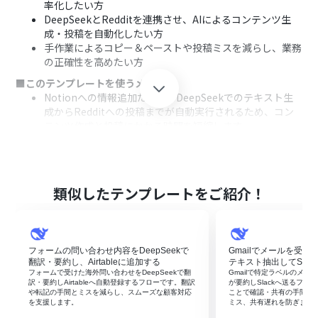
率化したい方
DeepSeekとRedditを連携させ、AIによるコンテンツ生
成・投稿を自動化したい方
手作業によるコピー＆ペーストや投稿ミスを減らし、業務
の正確性を高めたい方
■このテンプレートを使うメリット
Notionへの情報追加だけで、DeepSeekでのテキスト生
成からRedditへの投稿までが自動実行されるため、コン
テンツ作成と投稿にかかる時間を短縮します。
手動での転記作業が不要になることで、投稿内容の間違い
や投稿先のサブレディットを誤るといったヒューマンエラ
ーの防止に繋がります。
■フローボットの流れ
類似したテンプレートをご紹介！
はじめに、Notion、DeepSeek、RedditをYoomと連携
します。
次に、トリガーでNotionを選択し、「特定のデータソー
スのページが作成・更新されたら」というアクションを設
フォームの問い合わせ内容をDeepSeekで
Gmailでメールを受信し
定します。
翻訳・要約し、Airtableに追加する
テキスト抽出してSlac
次に、オペレーションで分岐機能を設定し、取得した情
フォームで受けた海外問い合わせをDeepSeekで翻
Gmailで特定ラベルのメール
訳・要約しAirtableへ自動登録するフローです。翻訳
が要約しSlackへ送るフロ
報に基づいて後続の処理を分岐させるための条件を設定
や転記の手間とミスを減らし、スムーズな顧客対応
ことで確認・共有の手間を
します。
を支援します。
ミス、共有遅れを防ぎます
続いて、オペレーションでNotionの「レコードを取得す