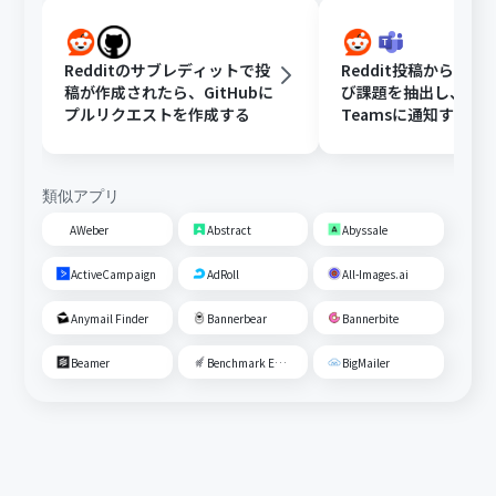
Redditのサブレディットで投
Reddit投稿から顧客
稿が作成されたら、GitHubに
び課題を抽出し、Micro
プルリクエストを作成する
Teamsに通知する
類似アプリ
AWeber
Abstract
Abyssale
ActiveCampaign
AdRoll
All-Images.ai
Anymail Finder
Bannerbear
Bannerbite
Beamer
Benchmark Email
BigMailer