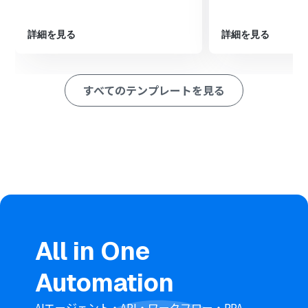
る（ID検索）」を設定し、投稿に必要な詳細情報を取得
します。
詳細を見る
詳細を見る
次に、オペレーションでDeepSeekの「テキストを生成」
アクションを設定し、取得した情報を基にRedditへの投
稿テキストを作成します。
最後に、オペレーションでRedditの「サブレディットに
すべてのテンプレートを見る
新規投稿を作成」アクションを設定し、生成されたテキス
トを自動で投稿します。
※「トリガー」：フロー起動のきっかけとなるアクション、「オ
ペレーション」：トリガー起動後、フロー内で処理を行うアク
ション
■このワークフローのカスタムポイント
Notionのトリガー設定やレコード取得アクションでは、
対象とするデータソースIDを任意のものに設定してくださ
い。
分岐機能では、前段のNotionで取得した情報などを利用
し、後続のオペレーションを実行するための条件を自由
All in One
にカスタマイズできます。
DeepSeekのテキスト生成アクションでは、プロンプトの
Automation
内容を自由に編集でき、Notionから取得した情報を変数
として組み込むことが可能です。
AIエージェント・API・ワークフロー・RPA