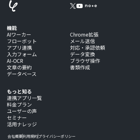
機能
AIワーカー
Chrome拡張
フローボット
メール送信
アプリ連携
対応・承認依頼
入力フォーム
データ変換
AI-OCR
ブラウザ操作
文章の要約
書類作成
データベース
もっと知る
連携アプリ一覧
料金プラン
ユーザーの声
セミナー
活用ナレッジ
会社概要
利用規約
プライバシーポリシー