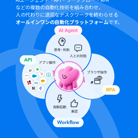
Redditへの投稿アクションでは、投稿先のサブレディッ
などの複数の自動化技術を組み合わせ、
ト名やタイトル、本文などを、固定値や前段で取得した
変数を活用して任意に設定してください。
人の代わりに退屈なデスクワークを終わらせる
オールインワンの自動化プラットフォーム
です。
■注意事項
Notion、DeepSeek、RedditのそれぞれとYoomを連携
してください。
トリガーは5分、10分、15分、30分、60分の間隔で起動
間隔を選択できます。
プランによって最短の起動間隔が異なりますので、ご注意
ください。
分岐はパーソナルプラン以上のプランでご利用いただけ
る機能（オペレーション）となっております。フリープラ
ンの場合は設定しているフローボットのオペレーション
はエラーとなりますので、ご注意ください。
パーソナルプランなどの有料プランは、2週間の無料トラ
イアルを行うことが可能です。無料トライアル中には制限
対象のアプリや機能（オペレーション）を使用すること
ができます。詳しくは、
料金プラン
のページをご参照くだ
さい。