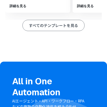
ション
■このワークフローのカスタムポイント
詳細を見る
詳細を見る
GitHubのトリガー設定では、自動化の対象としたいオー
ナー名とリポジトリ名を任意で設定してください。
分岐機能では、GitHubから取得したIssueのラベルやタイ
すべてのテンプレートを見る
トルなどの情報をもとに、「特定のラベルが含まれてい
る場合のみ実行する」といった条件を自由に設定できま
す。
Canvaでフォルダを作成するアクションでは、フォルダ名
にGitHubのIssueタイトルや番号といった、前のステップ
で取得した情報を変数として動的に設定することが可能
です。
■注意事項
GitHub、CanvaのそれぞれとYoomを連携してくださ
い。
トリガーは5分、10分、15分、30分、60分の間隔で起動
All in One
間隔を選択できます。
プランによって最短の起動間隔が異なりますので、ご注意
Automation
ください。
分岐はパーソナルプラン以上のプランでご利用いただけ
る機能（オペレーション）となっております。フリープラ
AIエージェント・API・ワークフロー・RPA
ンの場合は設定しているフローボットのオペレーション
などの複数の自動化技術を組み合わせ、