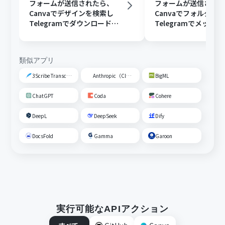
フォームが送信されたら、
フォームが送信され
Canvaでデザインを検索し
Canvaでフォルダを
Telegramでダウンロードリ
Telegramでメッセ
ンクを送信する
信する
類似アプリ
3Scribe Transcription
Anthropic（Claude）
BigML
ChatGPT
Coda
Cohere
DeepL
DeepSeek
Dify
DocsFold
Gamma
Garoon
実行可能なAPIアクション