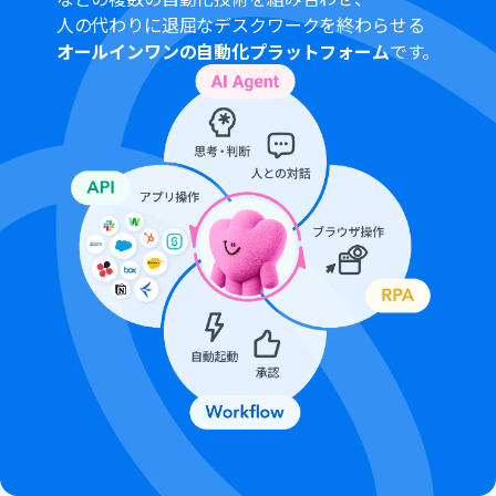
はエラーとなりますので、ご注意ください。
人の代わりに退屈なデスクワークを終わらせる
パーソナルプランなどの有料プランは、2週間の無料トラ
オールインワンの自動化プラットフォーム
です。
イアルを行うことが可能です。無料トライアル中には制限
対象のアプリや機能（オペレーション）を使用すること
ができます。詳しくは、
料金プラン
のページをご参照くだ
さい。