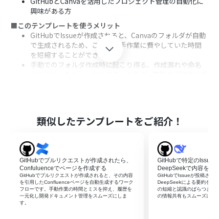
GitHubとCanvaを活用したプロジェクト管理の自動化に
興味がある方
■このテンプレートを使うメリット
GitHubでIssueが作成されると、Canvaのフォルダが自動
で生成されるため、これまで手作業に費やしていた時間
を短縮することができます。
手動でのフォルダ作成時に起こり得る、作成漏れや命名
ミスといったヒューマンエラーを防ぎ、管理の正確性を保
つことに繋がります。
■フローボットの流れ
はじめに、GitHubとCanvaをYoomと連携します。
次に、トリガーでGitHubを選択し、「Issueが新しく作成
類似したテンプレートをご紹介！
されたら」というアクションを設定します。
次に、オペレーションで分岐機能を設定し、取得した
Issueの情報をもとに、後続の処理を続けるかどうかの条
件を指定します。
GitHubでプルリクエストが作成されたら、
GitHubで特定のIss
最後に、オペレーションでCanvaの「フォルダの作成」ア
Confuluenceでページを作成する
DeepSeekで内容を
クションを設定し、任意の名前をつけたフォルダを自動
GitHubでプルリクエストが作成されると、その内容
GitHubでIssueが投稿さ
を引用したConfluenceページを自動生成するワーク
DeepSeekによる要約を
で作成します。
フローです。手動作業の時間とミスを抑え、履歴を
の短縮と認識のばらつき防
一元化し開発ドキュメント管理をスムーズにしま
の情報共有もスムーズにな
※「トリガー」：フロー起動のきっかけとなるアクション、「オ
す。
ペレーション」：トリガー起動後、フロー内で処理を行うアク