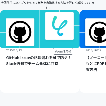
今回使用したアプリを使って業務を自動化する方法を詳しく解説していま
す！
2025/10/23
2025/10/27
Yoom活用術
GitHub Issueの記載漏れをAIで防ぐ！
【ノーコード
Slack通知でチーム全体に共有
もとにPD
る方法