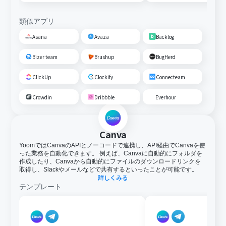
類似アプリ
Asana
Avaza
Backlog
Bizer team
Brushup
BugHerd
ClickUp
Clockify
Connecteam
Crowdin
Dribbble
Everhour
Canva
YoomではCanvaのAPIとノーコードで連携し、API経由でCanvaを使
った業務を自動化できます。 例えば、Canvaに自動的にフォルダを
作成したり、Canvaから自動的にファイルのダウンロードリンクを
取得し、Slackやメールなどで共有するといったことが可能です。
詳しくみる
テンプレート