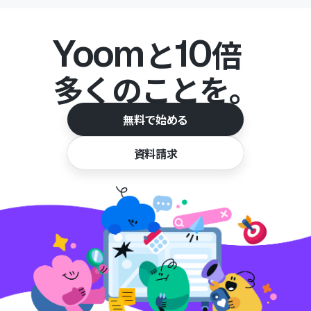
Yoom
10
と
倍
多くのことを。
無料で始める
資料請求