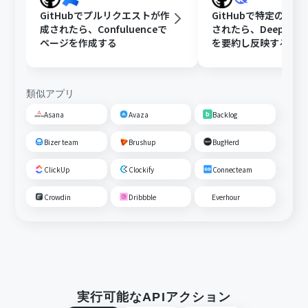
GitHubでプルリクエストが作
GitHubで特定のIss
成されたら、Confuluenceで
されたら、DeepSee
ページを作成する
を要約し反映する
類似アプリ
Asana
Avaza
Backlog
Bizer team
Brushup
BugHerd
ClickUp
Clockify
Connecteam
Crowdin
Dribbble
Everhour
実行可能なAPIアクション