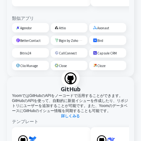
類似アプリ
Agendor
Attio
Axonaut
BetterContact
Bigin by Zoho CRM
Bird
Bitrix24
CallConnect
Capsule CRM
Clio Manage
Close
Cloze
GitHub
YoomではGitHubのAPIをノーコードで活用することができます。
GitHubのAPIを使って、自動的に新規イシューを作成したり、リポジ
トリにユーザーを追加することが可能です。また、Yoomのデータベ
ースにGitHubのイシュー情報を同期することも可能です。
詳しくみる
テンプレート