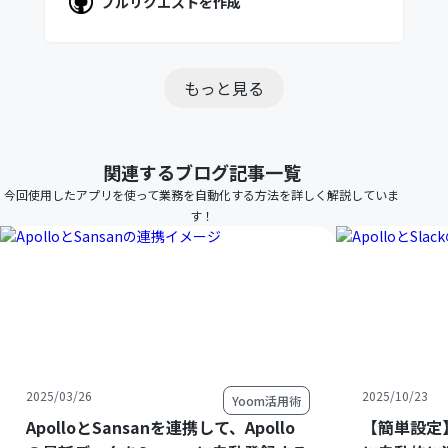
プルリクエストを作成
もっと見る
関連するブログ記事一覧
今回使用したアプリを使って業務を自動化する方法を詳しく解説していま
す！
2025/03/26
2025/10/23
Yoom活用術
ApolloとSansanを連携して、Apollo
【簡単設定】A