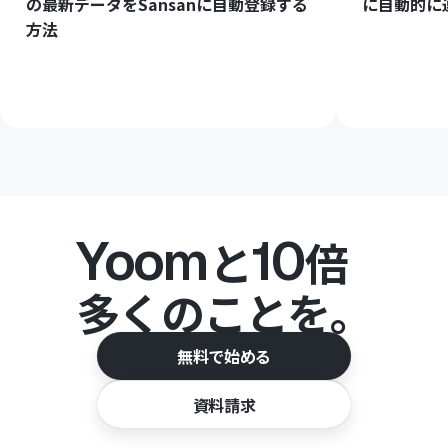
の最新データをSansanに自動登録する
に自動的に
方法
Yoom
10
と
倍
多くのことを。
無料で始める
資料請求