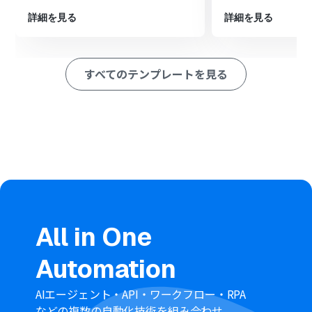
分岐機能では、コンタクトが持つ情報（ラベル、ステー
ジなど）を条件として設定し、特定のコンタクトが作成
詳細を見る
詳細を見る
された場合のみIssueを作成する、といったカスタマイズ
が可能です。
GitHubでIssueを作成するアクションでは、タイトルや本
すべてのテンプレートを見る
文にApolloから取得したコンタクト名や会社名を変数と
して埋め込んだり、担当者を固定値で設定したりと、柔軟
な設定が行えます。
※「トリガー」：フロー起動のきっかけとなるアクション、「オ
ペレーション」：トリガー起動後、フロー内で処理を行うアク
ション
■注意事項
Apollo、GitHubのそれぞれとYoomを連携してくださ
い。
トリガーは5分、10分、15分、30分、60分の間隔で起動
All in One
間隔を選択できます。
プランによって最短の起動間隔が異なりますので、ご注意
Automation
ください。
分岐はミニプラン以上のプランでご利用いただける機能
（オペレーション）となっております。フリープランの場
AIエージェント・API・ワークフロー・RPA
合は設定しているフローボットのオペレーションはエラ
などの複数の自動化技術を組み合わせ、