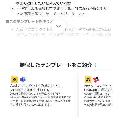
をより強化したいと考えている方
手作業による情報共有で発生する、対応漏れや遅延とい
った課題を解決したいチームリーダーの方
■このテンプレートを使うメリット
Apolloにコンタクトが作成されると自動でGitHubにIssue
が起票されるため、これまで手作業で行っていた情報連携
の時間を短縮できます。
手作業によるIssueの作成漏れや情報の転記ミスといった
ヒューマンエラーを防ぎ、対応の正確性を向上させます。
■フローボットの流れ
類似したテンプレートをご紹介！
トリガーでApolloを選択し、「コンタクトが作成された
ら」というアクションを設定します。
次に、オペレーションで分岐機能を設定し、特定の条件
に合致した場合にのみ後続の処理が実行されるようにし
Apolloでアカウントが作成されたら、
Apolloでコンタクト
ます。
Microsoft Teamsに通知する
Chatworkに通知する
最後に、オペレーションでGitHubを選択し、「Issueを作
Apolloで新規アカウントが作成されるたび、
Apolloで新規コンタクト
成する」アクションを設定することで、Apolloのコンタ
Microsoft Teamsの指定チャネルへ自動通知するフロ
Chatworkへ通知するワー
ーです。転記作業の手間や通知漏れ、共有遅延を抑
動連携することで連絡の遅
クト情報を基にしたIssueが自動で作成されます。
え、営業対応をスムーズにします。
ームの初動を早め、確実な
■このワークフローのカスタムポイント