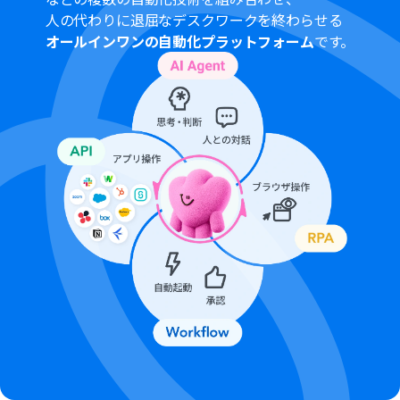
ーとなりますので、ご注意ください。
人の代わりに退屈なデスクワークを終わらせる
ミニプランなどの有料プランは、2週間の無料トライアル
オールインワンの自動化プラットフォーム
です。
を行うことが可能です。無料トライアル中には制限対象の
アプリや機能（オペレーション）を使用することができ
ます。