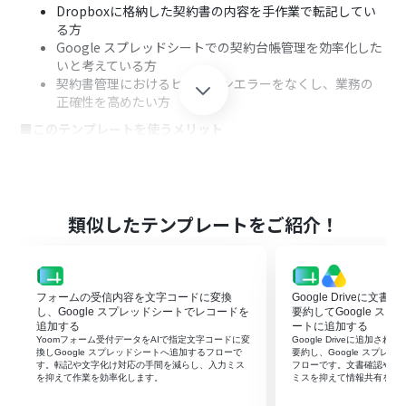
Dropboxに格納した契約書の内容を手作業で転記してい
る方
Google スプレッドシートでの契約台帳管理を効率化した
いと考えている方
契約書管理におけるヒューマンエラーをなくし、業務の
正確性を高めたい方
■このテンプレートを使うメリット
Dropboxへのファイル格納をきっかけにOCR処理と転記
が自動で実行されるため、これまで手作業に費やしてい
た時間を他のコア業務に充てることができます。
手動での転記作業が不要になるため、契約日や金額とい
類似したテンプレートをご紹介！
った重要情報の入力間違いや記載漏れなどのヒューマン
エラーを防ぎ、データの正確性を保ちます。
■フローボットの流れ
フォームの受信内容を文字コードに変換
Google Driveに文
はじめに、DropboxとGoogle スプレッドシートをYoom
し、Google スプレッドシートでレコードを
要約してGoogle ス
と連携します。
追加する
ートに追加する
次に、トリガーでDropboxの「特定のフォルダ内でファ
Yoomフォーム受付データをAIで指定文字コードに変
Google Driveに追加さ
イルが作成または更新されたら」というアクションを設定
換しGoogle スプレッドシートへ追加するフローで
要約し、Google スプレ
す。転記や文字化け対応の手間を減らし、入力ミス
フローです。文書確認や転
します。
を抑えて作業を効率化します。
ミスを抑えて情報共有を早
続けて、Dropboxの「ファイルをダウンロード」アクシ