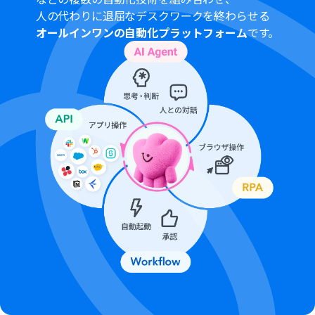
を連携してください。
人の代わりに退屈なデスクワークを終わらせる
OCRのAIオペレーションはチームプラン・サクセスプラン
オールインワンの自動化プラットフォーム
です。
でのみご利用いただける機能となっております。フリープ
ラン・ミニプランの場合は設定しているフローボットの
オペレーションはエラーとなりますので、ご注意くださ
い。
チームプランやサクセスプランなどの有料プランは、2週
間の無料トライアルを行うことが可能です。無料トライア
ル中には制限対象のアプリやAI機能（オペレーション）を
使用することができます。
トリガーは5分、10分、15分、30分、60分の間隔で起動
間隔を選択できます。
プランによって最短の起動間隔が異なりますので、ご注意
ください。
ダウンロード可能なファイル容量は最大300MBまでで
す。アプリの仕様によっては300MB未満になる可能性が
あるので、ご注意ください。
トリガー、各オペレーションでの取り扱い可能なファイ
ル容量の詳細は
こちら
をご参照ください。
OCRデータは6,500文字以上のデータや文字が小さい場合
などは読み取れない場合があるので、ご注意ください。