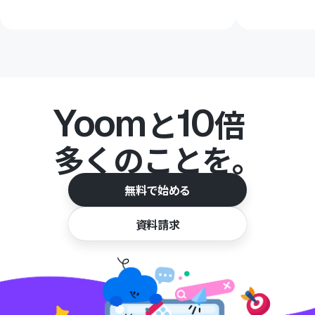
Yoom
10
と
倍
多くのことを。
無料で始める
資料請求