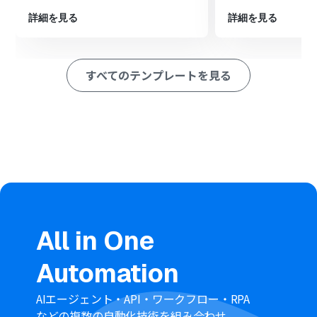
ョンを設定し、トリガーで検知した契約書ファイルを取得
します。
詳細を見る
詳細を見る
次に、OCR機能の「画像・PDFから文字を読み取る」アク
ションを選択し、ダウンロードしたファイルから必要な
情報を抽出します。
すべてのテンプレートを見る
最後に、Google スプレッドシートの「レコードを追加す
る」アクションを設定し、OCRで読み取った情報を指定
のシートに追加します。
※「トリガー」：フロー起動のきっかけとなるアクション、「オ
ペレーション」：トリガー起動後、フロー内で処理を行うアク
ション
■このワークフローのカスタムポイント
OCR機能の設定では、契約書ファイルから読み取りたい
項目（例：契約社名、契約締結日、契約金額など）を任
意で指定できます。
All in One
「レコードを追加する」では、OCRで読み取ったどの値
をスプレッドシートのどの列に追加するかを任意で設定
Automation
できます。
■
注意事項
AIエージェント・API・ワークフロー・RPA
Dropbox、Google スプレッドシートのそれぞれとYoom
などの複数の自動化技術を組み合わせ、