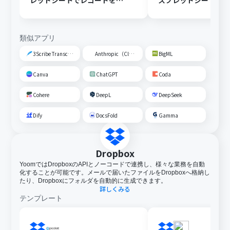
レッドシートでレコードを追
スプレッドシートの
加する
トに追加する
類似アプリ
3Scribe Transcription
Anthropic（Claude）
BigML
Canva
ChatGPT
Coda
Cohere
DeepL
DeepSeek
Dify
DocsFold
Gamma
Dropbox
YoomではDropboxのAPIとノーコードで連携し、様々な業務を自動
化することが可能です。メールで届いたファイルをDropboxへ格納し
たり、Dropboxにフォルダを自動的に生成できます。
詳しくみる
テンプレート