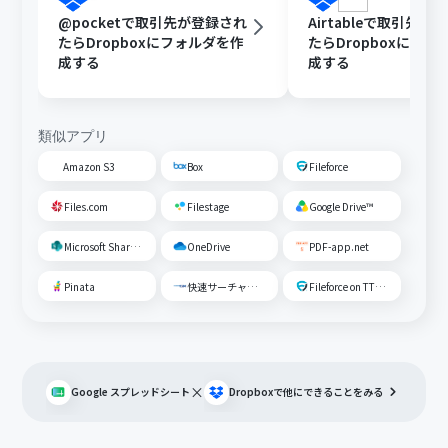
@pocketで取引先が登録され
Airtableで取引先が
たらDropboxにフォルダを作
たらDropboxにフォ
成する
成する
類似アプリ
Amazon S3
Box
Fileforce
Files.com
Filestage
Google Drive™
Microsoft SharePoint
OneDrive
PDF-app.net
Pinata
快速サーチャーGX
Fileforce on TTS Cloud
×
Google スプレッドシート
Dropbox
で他にできることをみる