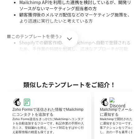
Mailchimp APIを利用した連携を検討しているが、開発リ
ソースがないマーケティング担当者の方
顧客獲得後のメルマガ配信などのマーケティング施策を、
より迅速に実行したいと考えている方
■このテンプレートを使うメリット
Shopifyでの顧客作成時にMailchimpへ自動で登録される
ため、手作業の時間を削減し、迅速なアプローチが可能
になります。
手動でのデータ転記が不要になるため、入力ミスや登録
漏れといったヒューマンエラーを防ぎ、データ連携の正確
性を保ちます。
類似したテンプレートをご紹介！
■フローボットの流れ
はじめに、ShopifyとMailchimpをYoomと連携します。
次に、トリガーでShopifyを選択し、「顧客情報が作成さ
れたら」というアクションを設定します。
Zoho Formsで送信された情報でMailchimp
Mailchimpでメールが
最後に、オペレーションでMailchimpを選択し、「コン
にコンタクトを追加する
に通知する
タクトをオーディエンスに追加する」アクションを設定し
Zoho Forms送信をきっかけにMailchimpへコンタク
Mailchimpで開封されたメー
トを自動追加するフローです。転記作業の手間や入
に通知するフローです。手
ます。
力ミス、登録漏れを抑え、リード対応をすばやく行
客アクションをリアルタイ
え顧客情報の精度も保てます。
し、次の一手を素早く打て
※「トリガー」：フロー起動のきっかけとなるアクション、「オ