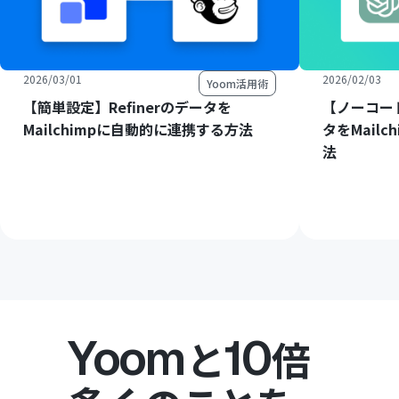
2026/03/01
2026/02/03
Yoom活用術
【簡単設定】Refinerのデータを
【ノーコード
Mailchimpに自動的に連携する方法
タをMail
法
Yoom
10
と
倍