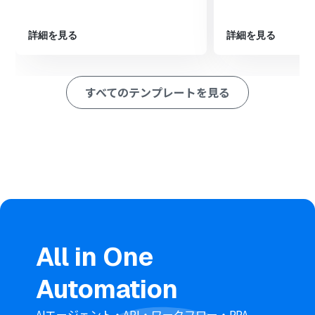
ペレーション」：トリガー起動後、フロー内で処理を行うアク
ション
詳細を見る
詳細を見る
■このワークフローのカスタムポイント
Mailchimpでコンタクトを追加するアクションを設定する
際に、メルマガ配信用リストなどの特定のオーディエンス
すべてのテンプレートを見る
を指定することが可能です。任意のオーディエンスIDを設
定してください。
各登録項目は、Shopifyから取得した情報や固定の値を使
用して、自由にカスタマイズできます。
■
注意事項
Shopify、MailchimpのそれぞれとYoomを連携してくだ
さい。
Shopifyはチームプラン・サクセスプランでのみご利用い
ただけるアプリとなっております。フリープラン・ミニプ
ランの場合は設定しているフローボットのオペレーショ
All in One
ンやデータコネクトはエラーとなりますので、ご注意くだ
さい。
Automation
チームプランやサクセスプランなどの有料プランは、2週
間の無料トライアルを行うことが可能です。無料トライア
ル中には制限対象のアプリを使用することができます。
AIエージェント・API・ワークフロー・RPA