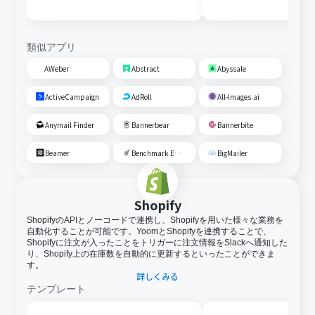
類似アプリ
AWeber
Abstract
Abyssale
ActiveCampaign
AdRoll
All-Images.ai
Anymail Finder
Bannerbear
Bannerbite
Beamer
Benchmark Email
BigMailer
Shopify
ShopifyのAPIとノーコードで連携し、Shopifyを用いた様々な業務を
自動化することが可能です。YoomとShopifyを連携することで、
Shopifyに注文が入ったことをトリガーに注文情報をSlackへ通知した
り、Shopify上の在庫数を自動的に更新するといったことができま
す。
詳しくみる
テンプレート