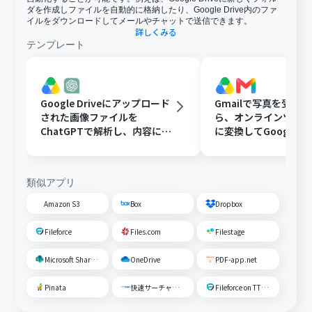
ダを作成しファイルを自動的に格納したり、Google Drive内のファ
イルをダウンロードしてメールやチャットで送信できます。
詳しくみる
テンプレート
Google Driveにアップロード
Gmailで写真を受け
された画像ファイルを
ら、オンラインツール
ChatGPTで解析し、内容に応
に変換してGoogle Dr
じたフォルダに移動する
存する
類似アプリ
Amazon S3
Box
Dropbox
Fileforce
Files.com
Filestage
Microsoft SharePoint
OneDrive
PDF-app.net
Pinata
快速サーチャーGX
Fileforce on TTS Cloud