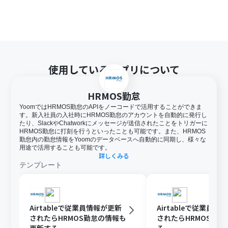
アプリや機能（オペレーション）を使用することができ
ます。
「同じ処理を繰り返す」オペレーション間の操作は、チ
ームプラン・サクセスプランでのみご利用いただける機能
となっております。フリープラン・ミニプランの場合は設
定しているフローボットのオペレーションやデータコネ
使用しているアプリについて
クトはエラーとなりますので、ご注意ください。
オペレーション数が5つを越えるフローボットを作成する
際は、ミニプラン以上のプランで設定可能です。フリープ
HRMOS勤怠
ランの場合はフローボットが起動しないため、ご注意く
YoomではHRMOS勤怠のAPIをノーコードで活用することができま
ださい。
す。新入社員の入社時にHRMOS勤怠のアカウントを自動的に発行し
たり、SlackやChatworkにメッセージが送信されたことをトリガーに
HRMOS勤怠に打刻を行うといったことも可能です。また、HRMOS
勤怠内の勤怠情報をYoomのデータベースへ自動的に同期し、様々な
用途で活用することも可能です。
詳しくみる
テンプレート
Airtableで従業員情報が更新
Airtableで従業員情
されたらHRMOS勤怠の情報も
されたらHRMOS勤怠