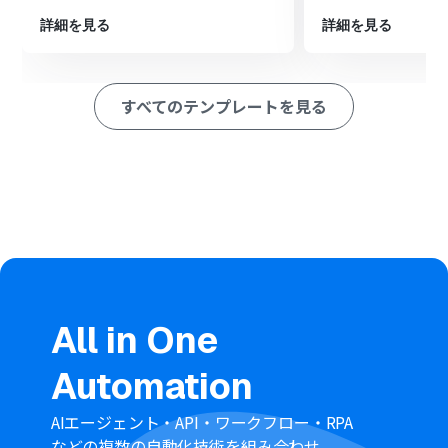
Google Driveの「CSVファイルをスプレッドシートに変
換する」アクションで、CSVデータを処理しやすい形式に
詳細を見る
詳細を見る
変換します。
Google スプレッドシートの「複数のレコードを取得す
る」アクションで、変換したシートからユーザー情報を一
すべてのテンプレートを見る
括で取得します。
繰り返し処理機能で、取得したユーザー情報を1件ずつ処
理するように設定します。
最後に、繰り返し処理の中でHRMOS勤怠の「新規ユーザ
ーを登録」アクションを設定し、各ユーザー情報を自動で
登録します。
※「トリガー」：フロー起動のきっかけとなるアクション、「オ
ペレーション」：トリガー起動後、フロー内で処理を行うアク
ション
■このワークフローのカスタムポイント
All in One
Google Driveのトリガー設定では、監視対象としたいフ
ォルダのIDや特定のファイル名を任意で指定してくださ
Automation
い。
分岐機能では、ファイル名や更新日時など、前のステップ
で取得した情報をもとに後続の処理を実行する条件を自
AIエージェント・API・ワークフロー・RPA
由に設定できます。
などの複数の自動化技術を組み合わせ、