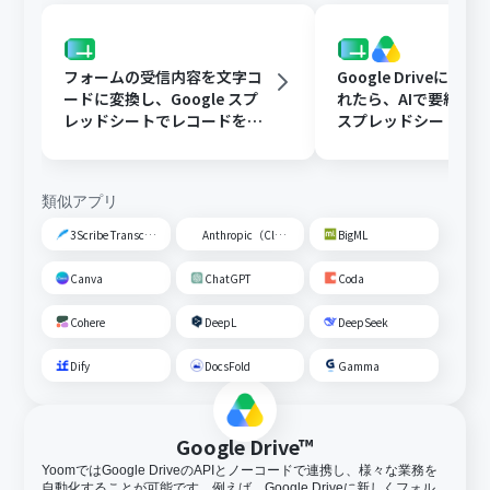
フォームの受信内容を文字コ
Google Driveに文
ードに変換し、Google スプ
れたら、AIで要約してG
レッドシートでレコードを追
スプレッドシートの
加する
トに追加する
類似アプリ
3Scribe Transcription
Anthropic（Claude）
BigML
Canva
ChatGPT
Coda
Cohere
DeepL
DeepSeek
Dify
DocsFold
Gamma
Google Drive™
YoomではGoogle DriveのAPIとノーコードで連携し、様々な業務を
自動化することが可能です。例えば、Google Driveに新しくフォル