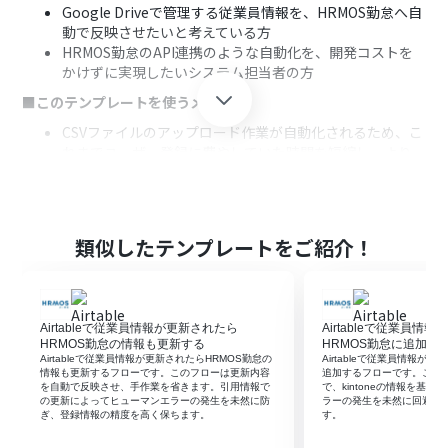
Google Driveで管理する従業員情報を、HRMOS勤怠へ自
動で反映させたいと考えている方
HRMOS勤怠のAPI連携のような自動化を、開発コストを
かけずに実現したいシステム担当者の方
■このテンプレートを使うメリット
CSVファイルのアップロード作業が自動化されるため、こ
れまでユーザー登録に費やしていた時間を短縮し、より
重要な業務に集中できます。
手作業によるデータの転記やCSVのアップロードミスがな
くなることで、ヒューマンエラーを防ぎ、正確な勤怠情報
の管理を実現します。
類似したテンプレートをご紹介！
■フローボットの流れ
はじめに、Google Drive、Google スプレッドシート、
HRMOS勤怠をYoomと連携します。
Airtableで従業員情報が更新されたら
Airtableで従業員情
トリガーでGoogle Driveを選択し、「特定のファイルが
HRMOS勤怠の情報も更新する
HRMOS勤怠に追加す
作成または更新されたら」アクションを設定し、対象の
Airtableで従業員情報が更新されたらHRMOS勤怠の
Airtableで従業員情報が
CSVファイルを指定します。
情報も更新するフローです。このフローは更新内容
追加するフローです。この
を自動で反映させ、手作業を省きます。引用情報で
で、kintoneの情報を基
次に、オペレーションで分岐機能を設定し、特定のファ
の更新によってヒューマンエラーの発生を未然に防
ラーの発生を未然に回避し
イル名など、任意の条件に合致した場合のみ後続の処理に
ぎ、登録情報の精度を高く保ちます。
す。
進むようにします。