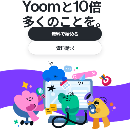
Yoom
10
と
倍
多くのことを。
無料で始める
資料請求