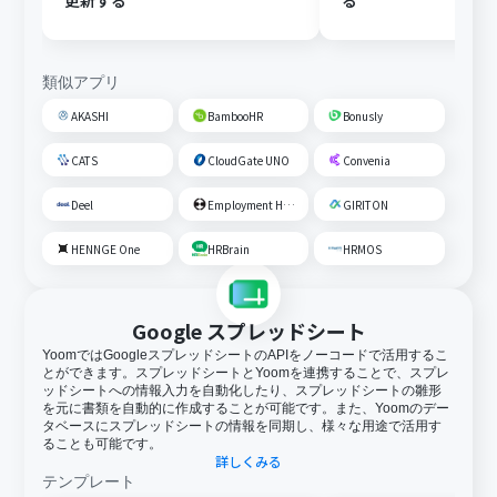
更新する
る
類似アプリ
AKASHI
BambooHR
Bonusly
CATS
CloudGate UNO
Convenia
Deel
Employment Hero
GIRITON
HENNGE One
HRBrain
HRMOS
Google スプレッドシート
YoomではGoogleスプレッドシートのAPIをノーコードで活用するこ
とができます。スプレッドシートとYoomを連携することで、スプレ
ッドシートへの情報入力を自動化したり、スプレッドシートの雛形
を元に書類を自動的に作成することが可能です。また、Yoomのデー
タベースにスプレッドシートの情報を同期し、様々な用途で活用す
ることも可能です。
詳しくみる
テンプレート