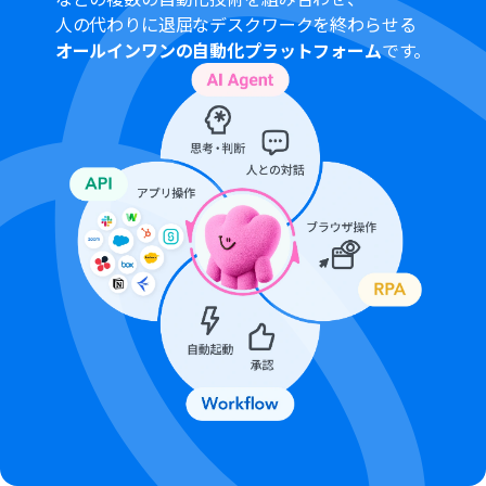
Google スプレッドシートからレコードを取得する際に、
人の代わりに退屈なデスクワークを終わらせる
対象のスプレッドシートIDやシート名、検索条件などを
オールインワンの自動化プラットフォーム
です。
環境に合わせて設定してください。
繰り返し処理機能では、Google スプレッドシートから取
得した一覧データの中から、どの情報を繰り返し処理の
対象にするかを設定します。
HRMOS勤怠に登録する各項目（氏名、メールアドレスな
ど）には、CSVファイルから取得したどの列の情報を割り
当てるかを自由にマッピングできます。
■注意事項
Google Drive、Google スプレッドシート、HRMOS勤怠
とYoomを連携してください。
トリガーは5分、10分、15分、30分、60分の間隔で起動
間隔を選択できます。
プランによって最短の起動間隔が異なりますので、ご注意
ください。
分岐はミニプラン以上のプランでご利用いただける機能
（オペレーション）となっております。フリープランの場
合は設定しているフローボットのオペレーションはエラ
ーとなりますので、ご注意ください。
ミニプランなどの有料プランは、2週間の無料トライアル
を行うことが可能です。無料トライアル中には制限対象の