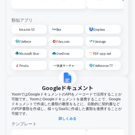
じたフォルダに移動する
存する
類似アプリ
Amazon S3
Box
Dropbox
Fileforce
Files.com
Filestage
Microsoft SharePoint
OneDrive
PDF-app.net
Pinata
快速サーチャーGX
Fileforce on TTS Cloud
Googleドキュメント
YoomではGoogleドキュメントのAPIをノーコードで活用することが
可能です。YoomとGoogleドキュメントを連携することで、Google
ドキュメントで作成した書類の雛形をもとに、自動的に契約書など
のPDF書類を作成し、様々なSaaSに作成した書類を連携することが
可能です。
詳しくみる
テンプレート