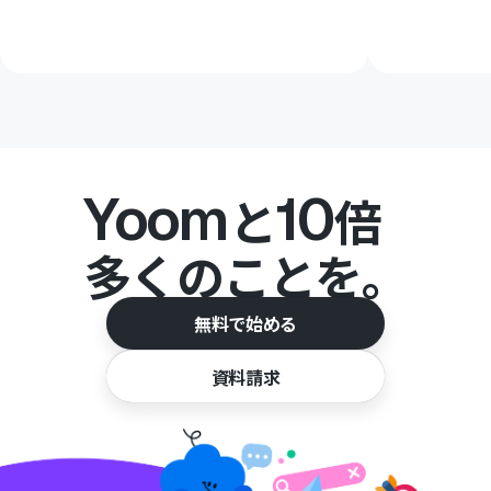
Yoom
10
と
倍
多くのことを。
無料で始める
資料請求