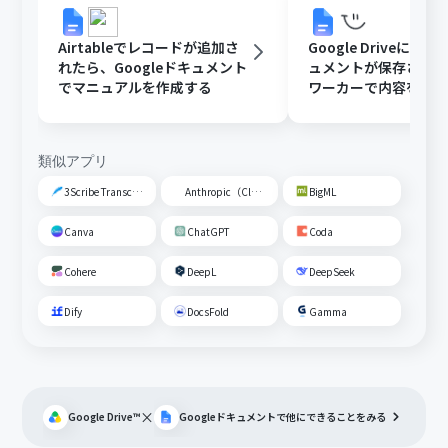
Airtableでレコードが追加さ
Google DriveにGoo
れたら、Googleドキュメント
ュメントが保存された
でマニュアルを作成する
ワーカーで内容を読
動校閲する
類似アプリ
3Scribe Transcription
Anthropic（Claude）
BigML
Canva
ChatGPT
Coda
Cohere
DeepL
DeepSeek
Dify
DocsFold
Gamma
×
Google Drive™
Googleドキュメント
で他にできることをみる