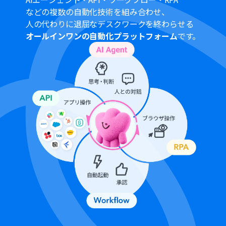
リガーで取得した情報をもとに後続の処理を分岐させる条
などの複数の自動化技術を組み合わせ、
件を任意で設定できます。
人の代わりに退屈なデスクワークを終わらせる
OCR機能では、読み取り対象のファイルや抽出項目を任
オールインワンの自動化プラットフォーム
です。
意でカスタマイズすることが可能です。
Googleドキュメントでドキュメントを作成する際、ドキ
ュメントのタイトルを固定値や前段で取得した情報を用
いて自由に設定できます。
Googleドキュメントに追加するテキストは、OCRで取得
した情報だけでなく、固定の文言などを組み合わせて任
意の内容に設定できます。
Google Driveのファイル移動アクションでは、移動先の
フォルダを固定値や変数を用いて任意に設定できます。
■注意事項
Google Drive、GoogleドキュメントとYoomを連携して
ください。
トリガーは5分、10分、15分、30分、60分の間隔で起動
間隔を選択できます。
プランによって最短の起動間隔が異なりますので、ご注意
ください。
OCRまたは音声を文字起こしするAIオペレーションはチ
ームプラン・サクセスプランでのみご利用いただける機能