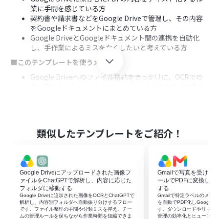
業に手間を感じている方
契約書や請求書などをGoogle Driveで管理し、その内容
をGoogleドキュメントにまとめている方
Google DriveとGoogleドキュメント間の連携を自動化
し、手作業によるミスをなくしたいと考えている方
■このテンプレートを使うメリット
Google Driveへのファイル格納をきっかけに、OCRでの
読み取りからGoogleドキュメントへの出力までが自動で
完結するため、これまで手作業に費やしていた時間を短
縮できます。
手作業でのコピー＆ペーストが不要になるため、転記ミス
や確認漏れといったヒューマンエラーのリスク軽減に繋
類似したテンプレートをご紹介！
がります。
■フローボットの流れ
はじめに、Google DriveとGoogleドキュメントをYoom
Google Driveにアップロードされた画像フ
Gmailで写真を受け
と連携します。
ァイルをChatGPTで解析し、内容に応じた
ールでPDFに変換してGoo
次に、トリガーでGoogle Driveを選択し、「特定のフォ
フォルダに移動する
する
ルダ内に新しくファイル・フォルダが作成されたら」と
Google Driveに追加された画像をOCRとChatGPTで
Gmailで特定ラベルのメ
いうアクションを設定します。
解析し、内容別フォルダへ自動振り分けするフロー
を自動でPDF化しGoogle 
です。ファイル整理の手間や分類ミスを抑え、チー
す。ダウンロードやリネー
次に、オペレーションで分岐機能を設定し、特定のファ
ムの管理ルールを保ちながら作業時間を短縮できま
管理の効率化とヒューマン