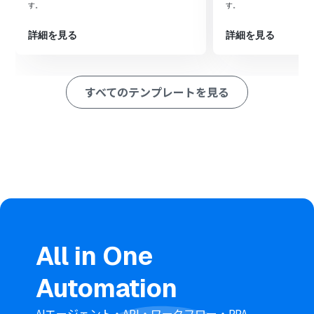
イル形式（例：PDF）の場合のみ後続の処理に進むよう条
す。
す。
件を指定します。
次に、オペレーションでGoogle Driveの「ファイルをダ
詳細を見る
詳細を見る
ウンロードする」アクションを設定します。
次に、オペレーションでOCR機能を選択し、ダウンロー
ドしたPDFファイルの内容を読み取ります。
すべてのテンプレートを見る
次に、オペレーションでGoogleドキュメントの「新しい
ドキュメントを作成する」アクションを設定します。
次に、オペレーションでGoogleドキュメントの「文末に
テキストを追加」アクションを設定し、OCRで読み取っ
たテキスト情報を出力します。
最後に、オペレーションでGoogle Driveの「ファイルの
格納先フォルダを変更」アクションを設定し、処理が完了
したファイルを別のフォルダに移動させます。
※「トリガー」：フロー起動のきっかけとなるアクション、「オ
ペレーション」：トリガー起動後、フロー内で処理を行うアク
ション
All in One
■このワークフローのカスタムポイント
Automation
Google Driveのトリガー設定では、自動化の対象とした
いフォルダを任意のフォルダIDで指定してください。
分岐機能では、ファイル名やファイル形式など、前段のト
AIエージェント・API・ワークフロー・RPA