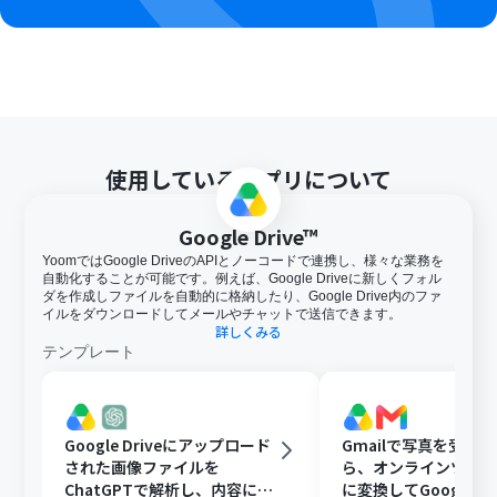
となっております。フリープラン・ミニプランの場合は設
定しているフローボットのオペレーションはエラーとな
りますので、ご注意ください。
チームプランやサクセスプランなどの有料プランは、2週
間の無料トライアルを行うことが可能です。無料トライア
ル中には制限対象のアプリやAI機能（オペレーション）を
使用することができます。
分岐はミニプラン以上のプランでご利用いただける機能
使用しているアプリについて
（オペレーション）となっております。フリープランの場
合は設定しているフローボットのオペレーションはエラ
ーとなりますので、ご注意ください。
Google Drive™
ミニプランなどの有料プランは、2週間の無料トライアル
YoomではGoogle DriveのAPIとノーコードで連携し、様々な業務を
を行うことが可能です。無料トライアル中には制限対象の
自動化することが可能です。例えば、Google Driveに新しくフォル
アプリや機能（オペレーション）を使用することができ
ダを作成しファイルを自動的に格納したり、Google Drive内のファ
ます。
イルをダウンロードしてメールやチャットで送信できます。
詳しくみる
オペレーション数が5つを越えるフローボットを作成する
テンプレート
際は、ミニプラン以上のプランで設定可能です。フリープ
ランの場合はフローボットが起動しないため、ご注意く
ださい。
Google Driveにアップロード
Gmailで写真を受け
された画像ファイルを
ら、オンラインツール
ChatGPTで解析し、内容に応
に変換してGoogle Dr