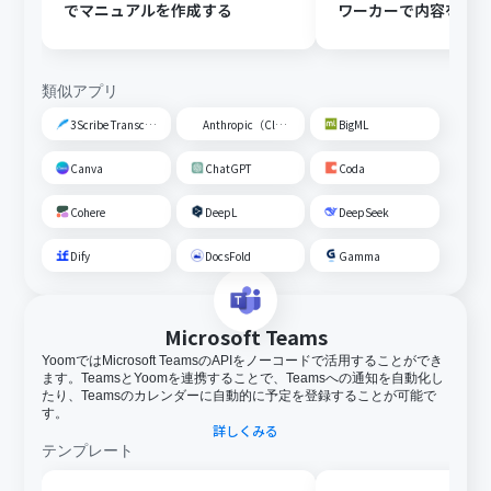
でマニュアルを作成する
ワーカーで内容を読
動校閲する
類似アプリ
3Scribe Transcription
Anthropic（Claude）
BigML
Canva
ChatGPT
Coda
Cohere
DeepL
DeepSeek
Dify
DocsFold
Gamma
Microsoft Teams
YoomではMicrosoft TeamsのAPIをノーコードで活用することができ
ます。TeamsとYoomを連携することで、Teamsへの通知を自動化し
たり、Teamsのカレンダーに自動的に予定を登録することが可能で
す。
詳しくみる
テンプレート