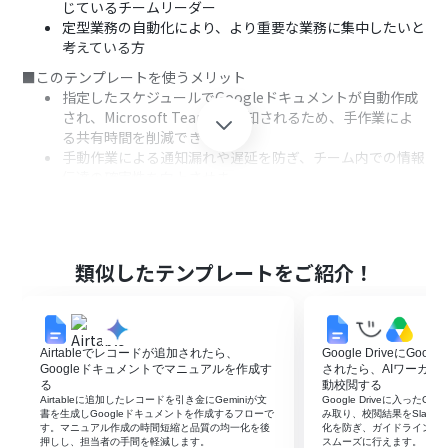
じているチームリーダー
定型業務の自動化により、より重要な業務に集中したいと
考えている方
■このテンプレートを使うメリット
指定したスケジュールでGoogleドキュメントが自動作成
され、Microsoft Teamsへ通知されるため、手作業によ
る共有時間を削減できま
手動作業による通知漏れや遅延を防ぎ、チーム内での情報
伝達の確実性を向上させま
定型業務を自動化することで、他の重要な業務にリソース
を集中できます
■フローボットの流れ
はじめに、GoogleドキュメントとMicrosoft Teamsを
類似したテンプレートをご紹介！
Yoomと連携します。
次に、トリガーでスケジュールトリガーを選択し、「指定
したスケジュールになったら」というアクションを設定し
ます。
Airtableでレコードが追加されたら、
Google DriveにGo
次に、オペレーションでGoogleドキュメントを選択し、
Googleドキュメントでマニュアルを作成す
されたら、AIワーカー
コンテンツを取得したいドキュメントを指定します。
る
動校閲する
Airtableに追加したレコードを引き金にGeminiが文
Google Driveに入ったG
最後に、オペレーションでMicrosoft Teamsの「チャネ
書を生成しGoogleドキュメントを作成するフローで
み取り、校閲結果をSlac
ルにメッセージを送る」アクションを設定し、取得したド
す。マニュアル作成の時間短縮と品質の均一化を後
化を防ぎ、ガイドライン通
押しし、担当者の手間を軽減します。
スムーズに行えます。
キュメントの内容を任意のチャネルに送信します。