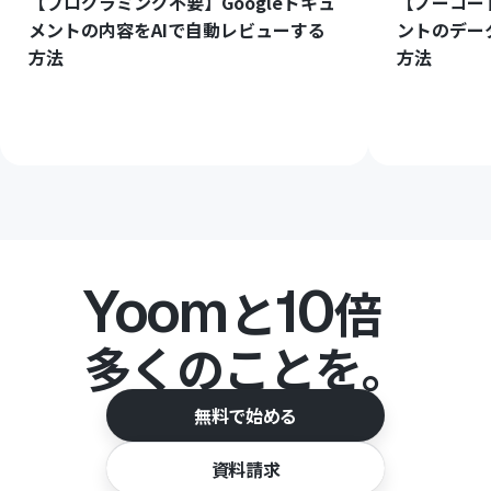
【プログラミング不要】Googleドキュ
【ノーコード
メントの内容をAIで自動レビューする
ントのデー
方法
方法
Yoom
10
と
倍
多くのことを。
無料で始める
資料請求