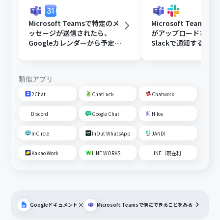
Microsoft Teamsで特定のメ
Microsoft Teams
ッセージが送信されたら、
がアップロードされ
Googleカレンダーから予定を
Slackで通知する
取得後、AIで営業リストを作
成して通知する
類似アプリ
2Chat
ChatLuck
Chatwork
Discord
Google Chat
Hilos
InCircle
InOut WhatsApp
JANDI
Kakao Work
LINE WORKS
LINE（現在利用不可）
×
Googleドキュメント
Microsoft Teams
で他にできることをみる