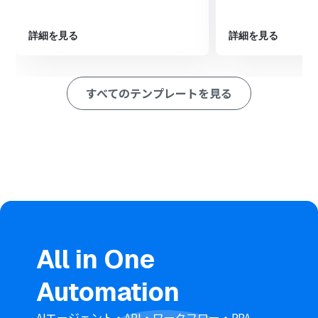
※「トリガー」：フロー起動のきっかけとなるアクション、「オ
ペレーション」：トリガー起動後、フロー内で処理を行うアク
詳細を見る
詳細を見る
ション
■このワークフローのカスタムポイント
Googleドキュメントでコンテンツを取得するアクション
すべてのテンプレートを見る
では、対象となるドキュメントを任意で設定してくださ
い。
Microsoft Teamsでメッセージを送るアクションを設定
する際に、通知先のチームID、チャネルIDを任意で設定
し、送信するメッセージ内容も自由にカスタマイズが可
能です。
■注意事項
Googleドキュメント、Microsoft Teamsのそれぞれと
Yoomを連携してください。
Microsoft365（旧Office365）には、家庭向けプランと一
般法人向けプラン（Microsoft365 Business）があり、一
All in One
般法人向けプランに加入していない場合には認証に失敗
する可能性があります。
Automation
AIエージェント・API・ワークフロー・RPA