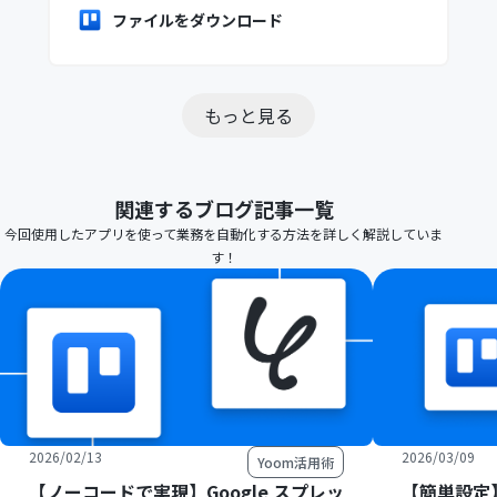
ファイルをダウンロード
もっと見る
関連するブログ記事一覧
今回使用したアプリを使って業務を自動化する方法を詳しく解説していま
す！
2026/02/13
2026/03/09
Yoom活用術
【ノーコードで実現】Google スプレッ
【簡単設定】