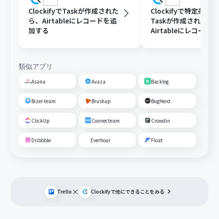
ClockifyでTaskが作成された
Clockifyで特定条件
ら、Airtableにレコードを追
Taskが作成されたら
加する
Airtableにレコード
る
類似アプリ
Asana
Avaza
Backlog
Bizer team
Brushup
BugHerd
ClickUp
Connecteam
Crowdin
Dribbble
Everhour
Float
×
Trello
Clockify
で他にできることをみる