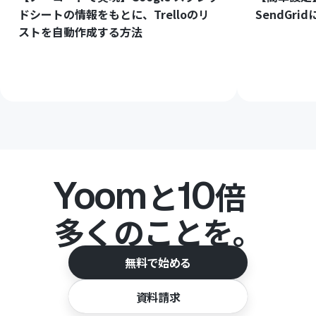
ドシートの情報をもとに、Trelloのリ
SendGr
ストを自動作成する方法
Yoom
10
と
倍
多くのことを。
無料で始める
資料請求