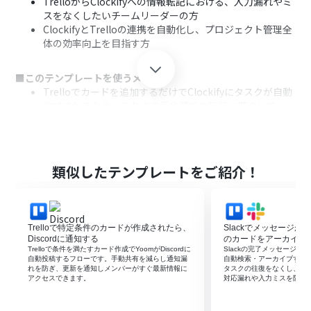
TrelloからClockifyへの情報転記における、入力漏れやミ
スをなくしたいチームリーダーの方
ClockifyとTrelloの連携を自動化し、プロジェクト管理全
体の効率向上を目指す方
■このテンプレートを使うメリット
Trelloでカードを追加するだけでClockifyにタスクが自動
作成されるため、これまで手作業での転記に費やしてい
た時間を短縮することができます。
手作業による情報転記がなくなることで、入力間違いやタ
スクの登録漏れといったヒューマンエラーを防ぎ、より正
確な工数管理に繋がります。
類似したテンプレートをご紹介！
■フローボットの流れ
はじめに、TrelloとClockifyをYoomと連携します。
次に、トリガーでTrelloを選択し、「カードが新たに作成
Trelloで特定条件のカードが作成されたら、
Slackでメッセージが投
されたら（Webhook）」というアクションを設定しま
Discordに通知する
のカードをアーカイブ
す。
Trelloで条件を満たすカード作成でYoomがDiscordに
Slackの完了メッセージをき
自動投稿するフローです。手動共有を減らし通知漏
自動検索・アーカイブする
次に、「カードの情報を取得」アクションでより詳細なタ
れを防ぎ、更新を通知しメンバーがすぐ最新情報に
タスクの往復をなくし、手
スク情報を取得します。
アクセスできます。
対応漏れや入力ミスを防げ
次に、オペレーションで分岐機能を設定し、特定の条件
に合致した場合のみ後続の処理に進むよう設定します。