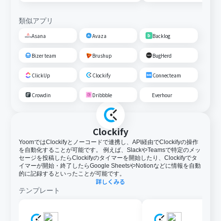
類似アプリ
Asana
Avaza
Backlog
Bizer team
Brushup
BugHerd
ClickUp
Clockify
Connecteam
Crowdin
Dribbble
Everhour
Clockify
YoomではClockifyとノーコードで連携し、API経由でClockifyの操作
を自動化することが可能です。 例えば、SlackやTeamsで特定のメッ
セージを投稿したらClockifyのタイマーを開始したり、Clockifyでタ
イマーが開始・終了したらGoogle SheetsやNotionなどに情報を自動
的に記録するといったことが可能です。
詳しくみる
テンプレート