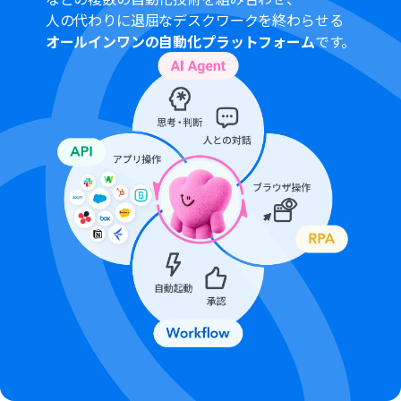
ンの場合は設定しているフローボットのオペレーション
人の代わりに退屈なデスクワークを終わらせる
はエラーとなりますので、ご注意ください。
オールインワンの自動化プラットフォーム
です。
パーソナルプランなどの有料プランは、2週間の無料トラ
イアルを行うことが可能です。無料トライアル中には制限
対象のアプリや機能（オペレーション）を使用すること
ができます。