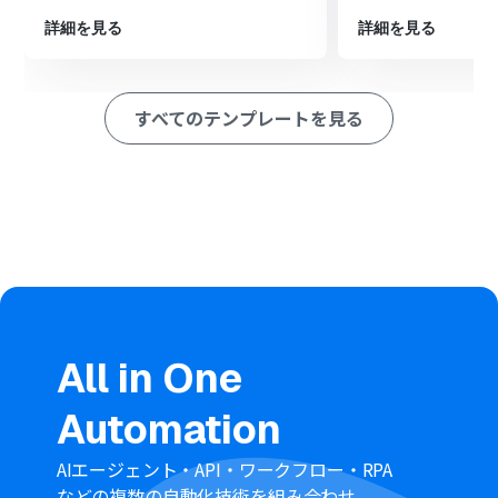
最後に、オペレーションでClockifyの「Create Task」ア
詳細を見る
詳細を見る
クションを設定し、トリガーで取得したカード情報をもと
にタスクを作成します。
※「トリガー」：フロー起動のきっかけとなるアクション、「オ
すべてのテンプレートを見る
ペレーション」：トリガー起動後、フロー内で処理を行うアク
ション
■このワークフローのカスタムポイント
分岐機能では、自動化の対象としたいカードの条件を任
意で設定してください。例えば、特定のリストに追加さ
れたカードや、特定のラベルが付与されたカードのみを
対象にできます。
Clockifyで作成するタスクの内容は、Trelloのカード名や
説明文など、トリガーで取得した情報を元に自由に設定し
てください。
All in One
■注意事項
Automation
ClockifyとTrelloのそれぞれとYoomを連携してくださ
い。
分岐はパーソナルプラン以上のプランでご利用いただけ
AIエージェント・API・ワークフロー・RPA
る機能（オペレーション）となっております。フリープラ
などの複数の自動化技術を組み合わせ、