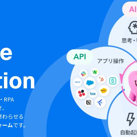
ne
ion
・RPA
せ、
終わらせる
ォーム
です。