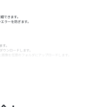
を短縮できます。
ンエラーを防ぎます。
ます。
をダウンロードします。
ドした画像を任意のフォルダにアップロードします。
うアクション
ることが可能です。
情報を含めることができ、命名規則を統一したファイ
プランの場合は設定しているフローボットのオペレ