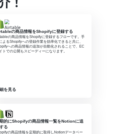
介！
ル中には制限対象のアプリを使用することができ
るので、ご注意ください。
irtableの商品情報をShopifyに登録する
irtableの商品情報をShopifyに登録するフローです。手
によるShopifyへの登録作業を効率化できると共に、
hopifyへの商品情報の追加が自動化されることで、EC
イトでの公開もスピーディーになります。
細を見る
期的にShopifyの商品情報一覧をNotionに追
する
hopifyの商品情報を定期的に取得しNotionデータベー