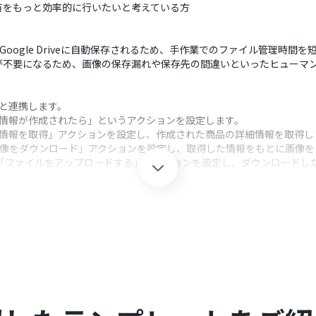
有をもっと効率的に行いたいと考えている方
がGoogle Driveに自動保存されるため、手作業でのファイル管理時間
が不要になるため、画像の保存漏れや保存先の間違いといったヒューマ
oomと連携します。
商品情報が作成されたら」というアクションを設定します。
商品情報を取得」アクションを設定し、作成された商品の詳細情報を取得し
商品画像をダウンロード」アクションを設定し、取得した情報をもとに画像
iveの「ファイルをアップロードする」アクションを設定し、ダウンロー
クション、「オペレーション」：トリガー起動後、フロー内で処理を行
ロードするオペレーションでは、画像の保存先となるフォルダを任意で指定す
や前段のオペレーションで取得したShopifyの商品名やIDといった
Yoomを連携してください。
ランでのみご利用いただけるアプリとなっております。フリープラン・ミニ