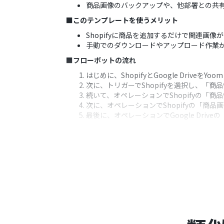
商品画像のバックアップや、他部署との共
■このテンプレートを使うメリット
Shopifyに商品を追加するだけで関連画像
手動でのダウンロードやアップロード作業
■フローボットの流れ
はじめに、ShopifyとGoogle DriveをY
次に、トリガーでShopifyを選択し、「
続いて、オペレーションでShopifyの「
次に、オペレーションでShopifyの「
最後に、オペレーションでGoogle Dr
※「トリガー」：フロー起動のきっかけとなるア
■このワークフローのカスタムポイント
Google Driveにファイルをアップ
アップロードするファイル名には、トリガー
ル管理を実現します。
■注意事項
Shopify、Google Driveのそれぞれと
Shopifyはチームプラン・サクセスプ