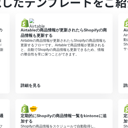
似したテンプレートをご紹
ますので、ご注意ください。
プランは、2週間の無料トライアルを行うことが可能です。無料トライア
0MBまでです。アプリの仕様によっては300MB未満になる可能性があ
可能なファイル容量の詳細は下記をご参照ください。
の
Airtableの商品情報が更新されたらShopifyの商
A
9413924
品情報も更新する
A
動
報
Airtableの商品情報が更新されたらShopifyの商品情報も
S
が
更新するフローです。Airtableで商品情報が更新される
サ
新
と、自動でShopifyの商品情報も更新できるため、情報
の整合性を常に保つことができます。
詳細を見る
詳
に通
定期的にShopifyの商品情報一覧をkintoneに追
定
加する
加
フ
Shopifyの商品情報をスケジュールで自動取得し、
S