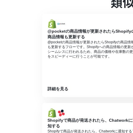
類
ーションやデータコネクトはエラーとなり
チームプランやサクセスプランなどの有料
ます。
ダウンロード可能なファイル容量は最大30
トリガー、各オペレーションでの取り扱い
@pocketの商品情報が更新されたらShopify
https://intercom.help/yoom/ja/articles/
商品情報も更新する
@pocketの商品情報が更新されたらShopifyの商品情
も更新するフローです。Shopifyへの商品情報の更新
シームレスに行われるため、商品の価格や在庫数の更
をスピーディーに行うことが可能です。
詳細を見る
Shopifyで商品が発送されたら、Chatwork
知する
Shopifyで商品が発送されたら、Chatworkに通知する