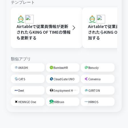
テンプレート
Airtableで従業員情報が更新
Airtableで従業員情
されたらKING OF TIMEの情報
されたらKING OF TI
も更新する
加する
類似アプリ
AKASHI
BambooHR
Bonusly
CATS
CloudGate UNO
Convenia
Deel
Employment Hero
GIRITON
HENNGE One
HRBrain
HRMOS