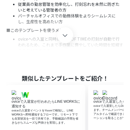
従業員の勤怠管理を効率化し、打刻忘れを未然に防ぎた
いと考えている管理者の方
バーチャルオフィスでの勤務体験をよりシームレスに
し、生産性を高めたい方
■このテンプレートを使うメリット
oviceへの入室と同時にKING OF TIMEの打刻が自動で行
われるため、これまで手作業に費やしていた時間を短縮す
ることができます。
手動での打刻操作が不要になることで、打刻忘れや時間の
入力間違いといったヒューマンエラーのリスクを軽減す
ることに繋がります。
■フローボットの流れ
類似したテンプレートをご紹介！
はじめに、oviceとKING OF TIMEをYoomと連携します。
次に、トリガーでoviceを選択し、「Webhookを受信し
たら（オンライン）」というアクションを設定し、スペー
oviceで入退室が行われたらLINE WORKSに
oviceで入退室したらDi
スへの入室を検知します。
通知する
oviceで入退室したらDis
次に、オペレーションでレコード取得機能を設定し、
ます。チームメンバーの入退室
oviceの入退室イベントをYoomで検知し、LINE
Webhookで受け取った情報をもとに従業員情報を取得し
アルタイムで確認できるた
WORKSへ即時通知するフローです。リモート下で
ーションを取ることができ
も在室状況を一目で共有でき、手動確認の手間を省
ます。
きながらスムーズな声掛けを実現します。
続いて、オペレーションでAI機能を設定し、「テキストか