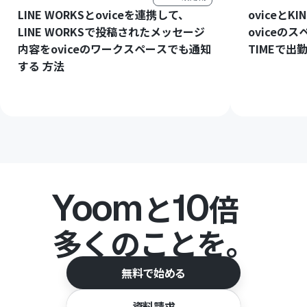
LINE WORKSとoviceを連携して、
oviceとK
LINE WORKSで投稿されたメッセージ
oviceのス
内容をoviceのワークスペースでも通知
TIMEで出
する 方法
Yoom
10
と
倍
多くのことを。
無料で始める
資料請求