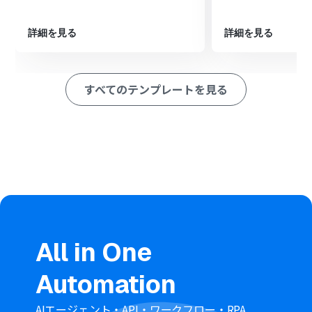
らデータを抽出する」アクションで打刻に必要な情報を抽
出します。
最後に、オペレーションでKING OF TIMEの「打刻データ
詳細を見る
詳細を見る
の登録（出勤）」アクションを設定し、出勤を打刻しま
す。
※「トリガー」：フロー起動のきっかけとなるアクション、「オ
すべてのテンプレートを見る
ペレーション」：トリガー起動後、フロー内で処理を行うアク
ション
■このワークフローのカスタムポイント
AI機能の「テキストからデータを抽出する」アクションで
は、oviceから受け取ったWebhookの情報の中から、ど
のデータを抽出するかを任意で設定できます。前段のアク
ションで取得した情報を変数として利用し、後続の処理
に必要な項目を柔軟にカスタマイズしてください。
■注意事項
All in One
oviceとKING OF TIMEのそれぞれとYoomを連携してくだ
さい。
Automation
KING OF TIMEのマイアプリ連携方法は
こちら
をご参照く
ださい。
AIエージェント・API・ワークフロー・RPA