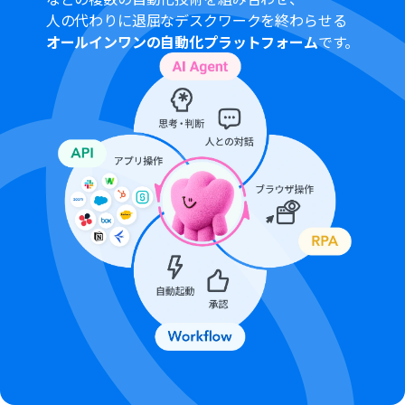
ーソナルプラン以上でご利用いただけるアプリとなってお
人の代わりに退屈なデスクワークを終わらせる
ります。フリープランの場合は設定しているフローボット
オールインワンの自動化プラットフォーム
です。
のオペレーションやデータコネクトはエラーとなります
ので、ご注意ください。
パーソナルプランなどの有料プランは、2週間の無料トラ
イアルを行うことが可能です。無料トライアル中には制限
対象のアプリや機能（オペレーション）を使用すること
ができます。