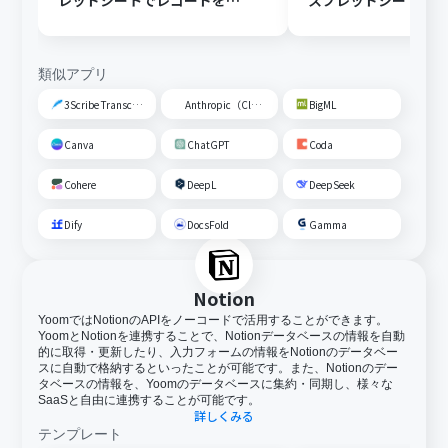
レッドシートでレコードを追
スプレッドシートの
加する
トに追加する
類似アプリ
3Scribe Transcription
Anthropic（Claude）
BigML
Canva
ChatGPT
Coda
Cohere
DeepL
DeepSeek
Dify
DocsFold
Gamma
Notion
YoomではNotionのAPIをノーコードで活用することができます。
YoomとNotionを連携することで、Notionデータベースの情報を自動
的に取得・更新したり、入力フォームの情報をNotionのデータベー
スに自動で格納するといったことが可能です。また、Notionのデー
タベースの情報を、Yoomのデータベースに集約・同期し、様々な
SaaSと自由に連携することが可能です。
詳しくみる
テンプレート