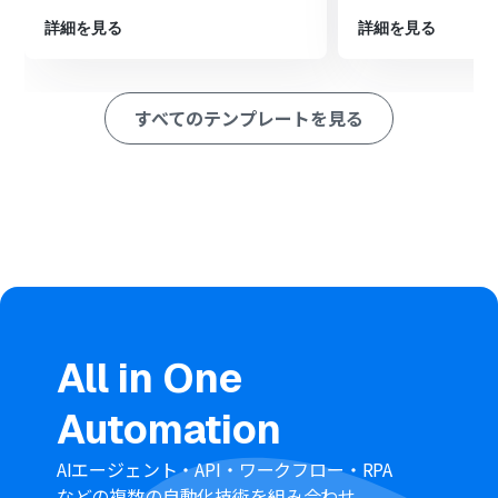
す。
詳細を見る
詳細を見る
最後に、オペレーションでNotionの「レコードを更新す
る」アクションを設定し、繰り返し処理で取り出したデー
タを指定のデータベースに記録します。
すべてのテンプレートを見る
※「トリガー」：フロー起動のきっかけとなるアクション、「オ
ペレーション」：トリガー起動後、フロー内で処理を行うアク
ション
■このワークフローのカスタムポイント
スケジュールトリガーの設定では、フローを起動したい頻
度（毎時、毎日、毎週など）や日時を任意で設定してく
ださい。
Google スプレッドシートからデータを取得する際に、対
象のスプレッドシートIDとシート名を任意で選択できま
す。
Notionでレコードを更新するアクションでは、データを
記録したい対象のデータベースIDを任意で設定してくださ
All in One
い。
Automation
■注意事項
Google スプレッドシート、NotionのそれぞれとYoomを
連携してください。
AIエージェント・API・ワークフロー・RPA
「同じ処理を繰り返す」オペレーション間の操作は、パ
などの複数の自動化技術を組み合わせ、