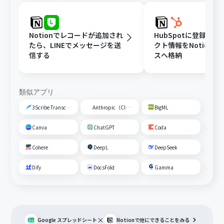
Notionでレコードが追加され
HubSpotに登録さ
たら、LINEでメッセージを送
クト情報をNotion
信する
スへ格納
類似アプリ
3Scribe Transcription
Anthropic（Claude）
BigML
Canva
ChatGPT
Coda
Cohere
DeepL
DeepSeek
Dify
DocsFold
Gamma
×
Google スプレッドシート
Notion
で他にできることをみる