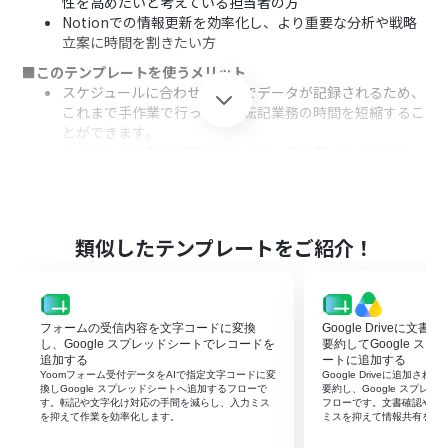
性を高めたいと考えている担当者の方
Notionでの情報更新を効率化し、より重要な分析や戦略
立案に時間を割きたい方
■このテンプレートを使うメリット
スケジュールに合わせて自動でデータが記録されるため、
これまで手作業で行っていた転記業務の時間を短縮するこ
とができます。
システムが自動で処理を行うため、手作業による転記ミ
スや更新漏れといったヒューマンエラーを防ぎ、データの
正確性を保ちます。
■フローボットの流れ
はじめに、Google スプレッドシートとNotionをYoomと
類似したテンプレートをご紹介！
連携します。
次に、トリガーでスケジュールトリガー機能を選択し、
「毎週月曜日の午前9時」など、フローを起動したい日時
を任意で設定します。
フォームの受信内容を文字コードに変換
Google Driveに文
次に、オペレーションでGoogle スプレッドシートの「複
し、Google スプレッドシートでレコードを
要約してGoogle ス
数のレコードを取得する」アクションを設定し、対象のス
追加する
ートに追加する
Yoomフォーム受付データをAIで指定文字コードに変
Google Driveに追加さ
プレッドシートからNotionに記録したいデータを取得し
換しGoogle スプレッドシートへ追加するフローで
要約し、Google スプレ
ます。
す。転記や文字化け対応の手間を減らし、入力ミス
フローです。文書確認や転
を抑えて作業を効率化します。
ミスを抑えて情報共有を早
続けて、オペレーションで繰り返し処理機能を設定し、取
得した複数のレコードを1件ずつ処理できるようにしま