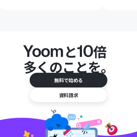
Yoom
10
と
倍
多くのことを。
無料で始める
資料請求