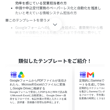
効率を感じている営業担当者の方
申請や申込受付業務のペーパーレス化と自動化を推進し
たいと考えている情報システム担当の方
■このテンプレートを使うメリット
Googleフォームへの回答送信を起点に、書類発行から格
納までが自動化されるため、これまで手作業に費やして
いた時間を短縮できます。
手作業によるフォーム内容の転記ミスや、Boxへの格納漏
れといったヒューマンエラーのリスクを軽減し、業務品
質の向上に繋がります。
■フローボットの流れ
類似したテンプレートをご紹介！
はじめに、Googleフォーム、Google ドキュメント、
BoxをYoomと連携します。
トリガーでGoogleフォームを選択し、「フォームに回答
GoogleフォームからPDFファイルが送信さ
定期的にGammaでフ
が送信されたら」というアクションを設定します。
れたら、Microsoft Excelのファイルに変換
ートを生成してGmail
オペレーションでGoogle ドキュメントの「書類を発行す
しGoogle Driveに格納する
定期的なスケジュールに合わ
る」アクションを設定し、フォームの回答内容を反映させ
を集計しGammaでレポート
Googleフォームで受信したPDFをAIとRPAで読み取
るフローです。手作業の集
ます。
りMicrosoft Excelに自動変換し、Google Driveへ保
告業務の時間とミスを減ら
存するフローです。転記作業の手間と入力ミスを減
最後に、オペレーションでBoxの「ファイルをアップロー
らし、請求書・見積書の管理を効率化します。
ド」アクションを設定し、発行したPDF書類を格納しま