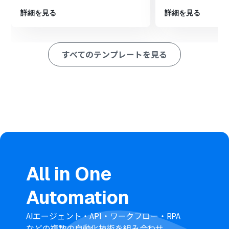
す。
詳細を見る
詳細を見る
※「トリガー」：フロー起動のきっかけとなるアクション、「オ
ペレーション」：トリガー起動後、フロー内で処理を行うアク
ション
すべてのテンプレートを見る
■このワークフローのカスタムポイント
Googleフォームのトリガー設定では、自動化の対象とし
たいフォームのIDを正確に指定してください。
Google ドキュメントの「書類を発行する」オペレーショ
ンでは、あらかじめ作成しておいた任意のレイアウトの
雛形書類を指定することが可能です。
Boxの「ファイルをアップロードする」アクションでは、
発行した書類を保存したいBox内のフォルダを任意で指定
してください。
■注意事項
All in One
GoogleフォームとBoxのそれぞれとYoomを連携してく
ださい。
Automation
トリガーは5分、10分、15分、30分、60分の間隔で起動
間隔を選択できます。
プランによって最短の起動間隔が異なりますので、ご注意
AIエージェント・API・ワークフロー・RPA
ください。
などの複数の自動化技術を組み合わせ、