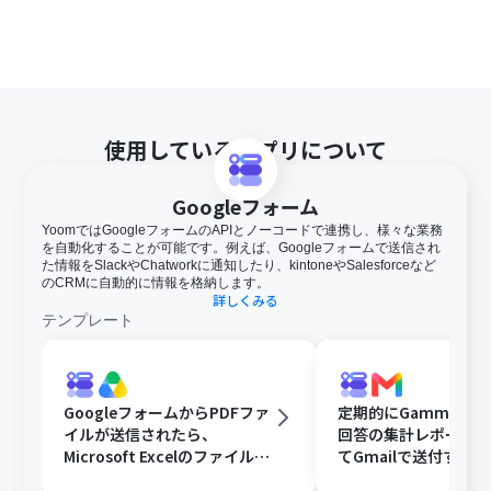
使用しているアプリについて
Googleフォーム
YoomではGoogleフォームのAPIとノーコードで連携し、様々な業務
を自動化することが可能です。例えば、Googleフォームで送信され
た情報をSlackやChatworkに通知したり、kintoneやSalesforceなど
のCRMに自動的に情報を格納します。
詳しくみる
テンプレート
GoogleフォームからPDFファ
定期的にGammaで
イルが送信されたら、
回答の集計レポート
Microsoft Excelのファイルに
てGmailで送付する
変換しGoogle Driveに格納す