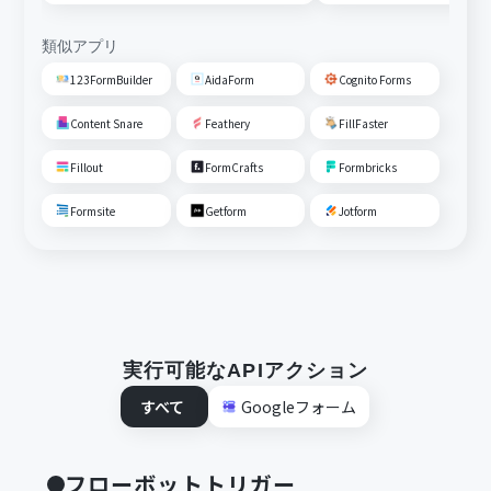
る
類似アプリ
123FormBuilder
AidaForm
Cognito Forms
Content Snare
Feathery
FillFaster
Fillout
FormCrafts
Formbricks
Formsite
Getform
Jotform
実行可能なAPIアクション
すべて
Googleフォーム
フローボットトリガー