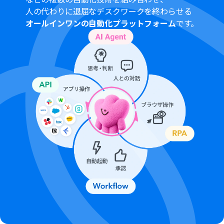
Googleフォームをトリガーとして使用した際の回答内容
人の代わりに退屈なデスクワークを終わらせる
を取得する方法は
こちら
を参照ください。
オールインワンの自動化プラットフォーム
です。