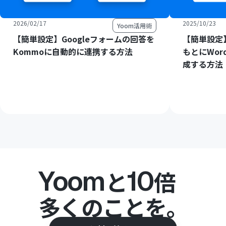
2026/02/17
2025/10/23
Yoom活用術
【簡単設定】Googleフォームの回答を
【簡単設定】
Kommoに自動的に連携する方法
もとにWord
成する方法
Yoom
10
と
倍
多くのことを。