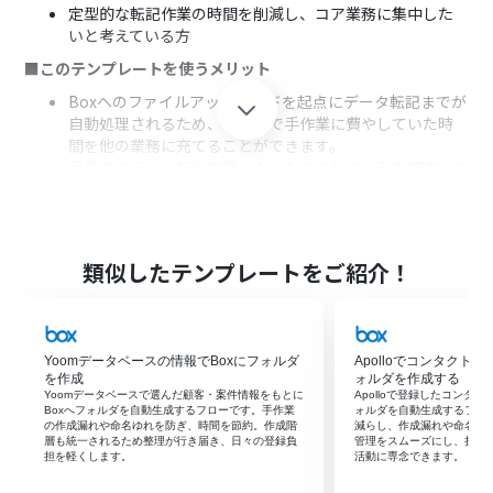
定型的な転記作業の時間を削減し、コア業務に集中した
いと考えている方
■このテンプレートを使うメリット
Boxへのファイルアップロードを起点にデータ転記までが
自動処理されるため、これまで手作業に費やしていた時
間を他の業務に充てることができます。
手動でのデータ転記作業がなくなることで、入力間違いや
転記漏れといったヒューマンエラーの発生を防ぎ、データ
の正確性を高めます。
■フローボットの流れ
類似したテンプレートをご紹介！
はじめに、BoxとGoogle スプレッドシートをYoomと連
携します。
次に、トリガーでBoxを選択し、「フォルダにファイルが
アップロードされたら」というアクションを設定して、監
Yoomデータベースの情報でBoxにフォルダ
Apolloでコンタクト
視対象のフォルダを指定します。
を作成
ォルダを作成する
続いて、オペレーションでBoxの「ファイルをダウンロー
Yoomデータベースで選んだ顧客・案件情報をもとに
Apolloで登録したコンタ
ド」アクションを設定し、トリガーで検知したファイルを
Boxへフォルダを自動生成するフローです。手作業
ォルダを自動生成するフロ
の作成漏れや命名ゆれを防ぎ、時間を節約。作成階
減らし、作成漏れや命名ミ
ダウンロードします。
層も統一されるため整理が行き届き、日々の登録負
管理をスムーズにし、担当
その後、オペレーションでYoomのOCR機能を選択し、
担を軽くします。
活動に専念できます。
「任意の画像やPDFを読み取る」アクションで、ダウンロ