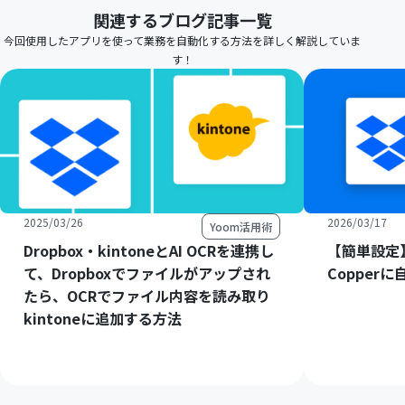
関連するブログ記事一覧
今回使用したアプリを使って業務を自動化する方法を詳しく解説していま
す！
2025/03/26
2026/03/17
Yoom活用術
Dropbox・kintoneとAI OCRを連携し
【簡単設定】
て、Dropboxでファイルがアップされ
Copper
たら、OCRでファイル内容を読み取り
kintoneに追加する方法