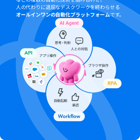
ームプラン・サクセスプランでのみご利用いただける機能
人の代わりに退屈なデスクワークを終わらせる
となっております。
オールインワンの自動化プラットフォーム
です。
フリープラン・ミニプランの場合は設定しているフローボ
ットのオペレーションはエラーとなりますので、ご注意く
ださい。・
チームプランやサクセスプランなどの有料プランは、2週
間の無料トライアルを行うことが可能です。
無料トライアル中には制限対象のアプリやAI機能（オペレ
ーション）を使用することができます。