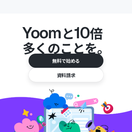
Yoom
10
と
倍
多くのことを。
無料で始める
資料請求