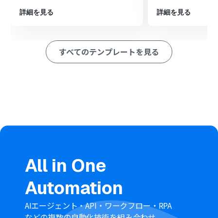
ードしたファイルからテキスト情報を抽出します。
最後に、オペレーションでGoogle スプレッドシートの
詳細を見る
詳細を見る
「レコードを追加する」アクションを設定し、OCRで抽
出したデータを指定のシートに追加します。
※「トリガー」：フロー起動のきっかけとなるアクション、「オ
すべてのテンプレートを見る
ペレーション」：トリガー起動後、フロー内で処理を行うアク
ション
■このワークフローのカスタムポイント
トリガーに設定しているBoxは、Google Driveや
Dropboxなど、Yoomが連携している他のクラウドストレ
ージアプリに変更することも可能です。
OCR機能で読み取る項目は、請求書番号や金額、日付な
ど、読み取りたい書類のフォーマットに合わせて任意で設
定できます。
Google スプレッドシートへのデータ追加時には、スプレ
All in One
ッドシートIDやシート名を任意で設定してください。
■注意事項
Automation
Box、Google スプレッドシートのそれぞれとYoomを連
携してください。
AIエージェント・API・ワークフロー・RPA
OCRまたは音声を文字起こしするAIオペレーションはチ
などの複数の自動化技術を組み合わせ、