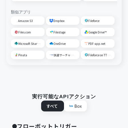
類似アプリ
Amazon S3
Dropbox
Fileforce
Files.com
Filestage
Google Drive™
Microsoft SharePoint
OneDrive
PDF-app.net
Pinata
快速サーチャーGX
Fileforce on TTS Cloud
実行可能なAPIアクション
すべて
Box
フローボットトリガー