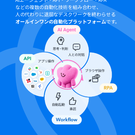
Googleフォームをトリガーとして使用した際の回答内容
などの複数の自動化技術を組み合わせ、
を取得する方法は
こちら
を参照ください。
人の代わりに退屈なデスクワークを終わらせる
トリガーは5分、10分、15分、30分、60分の間隔で起動
オールインワンの自動化プラットフォーム
です。
間隔を選択できます。プランによって最短の起動間隔が異
なりますので、ご注意ください。
OCRまたは音声を文字起こしするAIオペレーションはチ
ームプラン・サクセスプランでのみご利用いただける機能
となっております。フリープラン・ミニプランの場合は設
定しているフローボットのオペレーションはエラーとな
りますので、ご注意ください。
チームプランやサクセスプランなどの有料プランは、2週
間の無料トライアルを行うことが可能です。無料トライア
ル中には制限対象のアプリやAI機能（オペレーション）を
使用することができます。