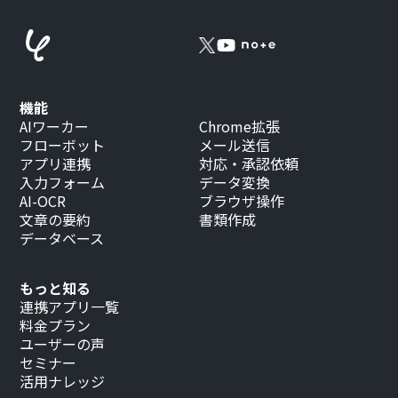
機能
AIワーカー
Chrome拡張
フローボット
メール送信
アプリ連携
対応・承認依頼
入力フォーム
データ変換
AI-OCR
ブラウザ操作
文章の要約
書類作成
データベース
もっと知る
連携アプリ一覧
料金プラン
ユーザーの声
セミナー
活用ナレッジ