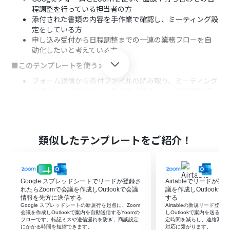
程調整を行っている担当者の方
添付された書類の内容を手作業で確認し、ミーティング設
定をしている方
申し込み受付から日程調整までの一連の業務フローを自
動化したいと考えている方
■このテンプレートを使うメリット
フォーム送信から添付ファイルの読み取り、ミーティング
作成までが自動化され、手作業に費やしていた時間を短
縮できます。
OCRによる自動読み取りで情報を連携するため、手作業
でのデータ転記による入力間違いや設定漏れなどのヒュ
ーマンエラーを防ぎます。
類似したテンプレートをご紹介！
■フローボットの流れ
はじめに、GoogleフォームとZoomをYoomと連携しま
す。
Google スプレッドシートでリードが登録さ
Airtableでリードが
次に、トリガーでGoogleフォームを選択し、「フォーム
れたらZoomで会議を作成しOutlookで会議
議を作成しOutlook
に回答が送信されたら」というアクションを設定します。
情報を先方に送信する
する
次に、オペレーションでGoogle Driveの「ファイルをダ
Google スプレッドシートの新規行を起点に、Zoom
Airtableの新規リード登
ウンロードする」アクションを設定し、フォームに添付さ
会議を作成しOutlookで案内を自動送信するYoomの
しOutlookで案内を送る
フローです。転記ミスや送信漏れを防ぎ、商談設定
定時間を減らし、連絡漏れや
れたファイルを取得します。
にかかる時間を短縮できます。
対応に繋がります。