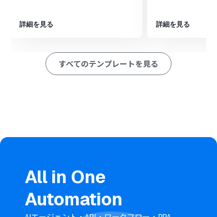
続いて、オペレーションでAI機能の「画像・PDFから文字
を読み取る」アクションを設定し、ダウンロードしたファ
イルからテキスト情報を抽出します。
詳細を見る
詳細を見る
最後に、オペレーションでZoomの「ミーティングを作
成」アクションを設定し、OCRで読み取った情報を利用
してミーティングを作成します。
すべてのテンプレートを見る
※「トリガー」：フロー起動のきっかけとなるアクション、「オ
ペレーション」：トリガー起動後、フロー内で処理を行うアク
ション
■このワークフローのカスタムポイント
Googleフォームのトリガー設定では、連携対象となるフ
ォームのIDを任意で設定してください。これにより、特定
のフォームへの回答のみをトリガーとして起動させるこ
とが可能です。
OCR機能で情報を読み取るオペレーションでは、読み取
り精度に応じてAIエンジンを任意で選択できます。これに
All in One
より、読み取る書類の種類に応じて最適なエンジンを利用
できます。
Automation
■注意事項
Googleフォーム、ZoomをYoomを連携してください。
AIエージェント・API・ワークフロー・RPA