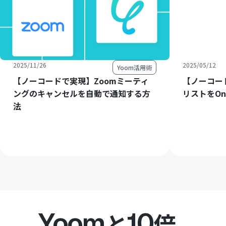
2025/11/26
2025/05/12
Yoom活用術
【ノーコードで実現】Zoomミーティ
【ノーコー
ングのキャンセルを自動で通知する方
リストをOn
法
Yoom
10
と
倍