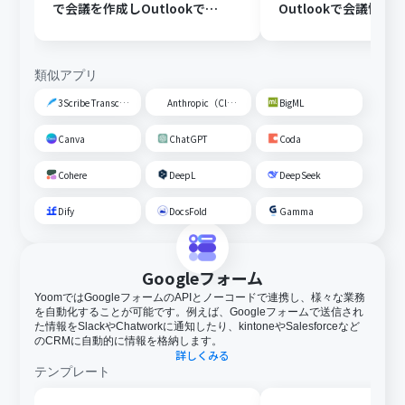
で会議を作成しOutlookで会
Outlookで会議情報
議情報を先方に送信する
送信する
類似アプリ
3Scribe Transcription
Anthropic（Claude）
BigML
Canva
ChatGPT
Coda
Cohere
DeepL
DeepSeek
Dify
DocsFold
Gamma
Googleフォーム
YoomではGoogleフォームのAPIとノーコードで連携し、様々な業務
を自動化することが可能です。例えば、Googleフォームで送信され
た情報をSlackやChatworkに通知したり、kintoneやSalesforceなど
のCRMに自動的に情報を格納します。
詳しくみる
テンプレート