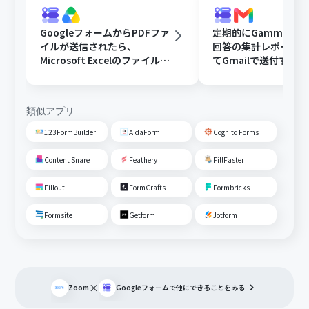
GoogleフォームからPDFファ
定期的にGammaで
イルが送信されたら、
回答の集計レポート
Microsoft Excelのファイルに
てGmailで送付する
変換しGoogle Driveに格納す
る
類似アプリ
123FormBuilder
AidaForm
Cognito Forms
Content Snare
Feathery
FillFaster
Fillout
FormCrafts
Formbricks
Formsite
Getform
Jotform
×
Zoom
Googleフォーム
で他にできることをみる