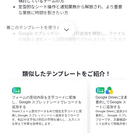
検討しているチームの方
定型的なシート操作と通知業務から解放され、より重要
な業務に時間を割きたい方
■このテンプレートを使うメリット
Google スプレッドシートへの行追加を検知し、ファイル
の複製と通知メール送信が自動で行われるため、これまで
手作業に費やしていた時間を削減できます。
手作業によるファイルのコピーミスや、メールの宛先間
違い・送信漏れといったヒューマンエラーの発生を防ぐ
ことに繋がります。
類似したテンプレートをご紹介！
■フローボットの流れ
はじめに、Google スプレッドシート、Google Drive、
GmailをYoomと連携します。
次に、トリガーでGoogle スプレッドシートを選択し、
フォームの受信内容を文字コードに変換
Google Driveに文
「行が追加されたら」というアクションを設定し、監視対
し、Google スプレッドシートでレコードを
要約してGoogle ス
象のスプレッドシートとシートを指定します。
追加する
ートに追加する
Yoomフォーム受付データをAIで指定文字コードに変
Google Driveに追加さ
次に、オペレーションでGoogle Driveの「ファイルを複
換しGoogle スプレッドシートへ追加するフローで
要約し、Google スプレ
製する」アクションを設定し、複製したいファイルや複製
す。転記や文字化け対応の手間を減らし、入力ミス
フローです。文書確認や転
を抑えて作業を効率化します。
ミスを抑えて情報共有を早
先のフォルダ、新しいファイル名を指定します。
最後に、オペレーションでGmailの「メールを送る」アク