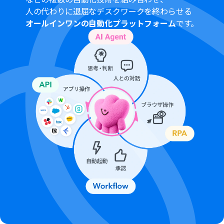
ぞれとYoomを連携してください。
人の代わりに退屈なデスクワークを終わらせる
トリガーは5分、10分、15分、30分、60分の間隔で起動
オールインワンの自動化プラットフォーム
です。
間隔を選択できます。
プランによって最短の起動間隔が異なりますので、ご注意
ください。
Google スプレッドシートをアプリトリガーとして使用す
る際の注意事項は「
【アプリトリガー】Google スプレッ
ドシートのトリガーにおける注意事項
」を参照してくだ
さい。