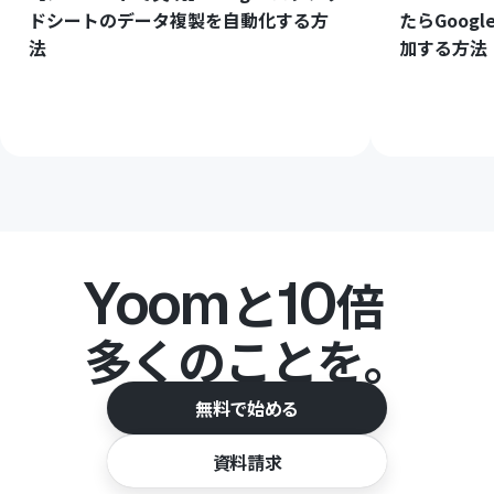
ドシートのデータ複製を自動化する方
たらGoog
法
加する方法
Yoom
10
と
倍
多くのことを。
無料で始める
資料請求