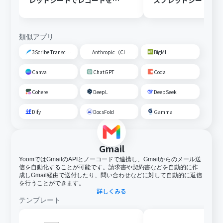
レッドシートでレコードを追
スプレッドシートの
加する
トに追加する
類似アプリ
3Scribe Transcription
Anthropic（Claude）
BigML
Canva
ChatGPT
Coda
Cohere
DeepL
DeepSeek
Dify
DocsFold
Gamma
Gmail
YoomではGmailのAPIとノーコードで連携し、Gmailからのメール送
信を自動化することが可能です。請求書や契約書などを自動的に作
成しGmail経由で送付したり、問い合わせなどに対して自動的に返信
を行うことができます。
詳しくみる
テンプレート