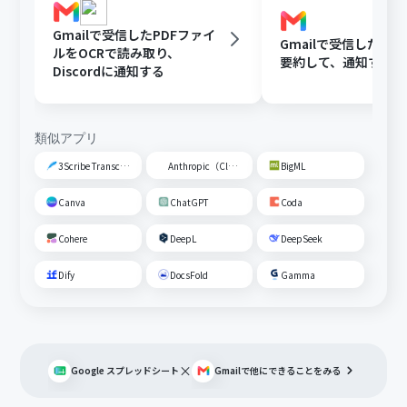
Gmailで受信したPDFファイ
Gmailで受信した内容
ルをOCRで読み取り、
要約して、通知する
Discordに通知する
類似アプリ
3Scribe Transcription
Anthropic（Claude）
BigML
Canva
ChatGPT
Coda
Cohere
DeepL
DeepSeek
Dify
DocsFold
Gamma
×
Google スプレッドシート
Gmail
で他にできることをみる