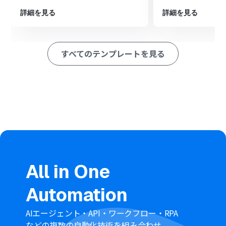
ションを設定し、通知先のメールアドレスや件名、本文
詳細を見る
詳細を見る
を指定して通知します。
※「トリガー」：フロー起動のきっかけとなるアクション、「オ
ペレーション」：トリガー起動後、フロー内で処理を行うアク
すべてのテンプレートを見る
ション
■このワークフローのカスタムポイント
Google Driveで「ファイルを複製する」アクションで
は、複製後のファイル名に固定のテキストを指定するだ
けでなく、トリガーで取得したGoogle スプレッドシート
の行データなどを動的な値として組み込むことが可能で
す。
Gmailで「メールを送る」アクションでは、送信先のメー
ルアドレスを複数指定したり、CCやBCCを設定したりで
きます。また、メールの件名や本文にも、固定のテキスト
だけでなく、トリガーとなったGoogle スプレッドシート
All in One
の行データや、前段のGoogle Driveで複製されたファイ
ル名などの情報を動的に埋め込むことが可能です。
Automation
■
注意事項
AIエージェント・API・ワークフロー・RPA
Google スプレッドシート、Google Drive、Gmailのそれ
などの複数の自動化技術を組み合わせ、