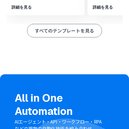
※「トリガー」：フロー起動のきっかけとなるアクション、「オ
詳細を見る
詳細を見る
ペレーション」：トリガー起動後、フロー内で処理を行うアク
ション
すべてのテンプレートを見る
■このワークフローのカスタムポイント
Clockifyのトリガー設定において、連携の対象となるワー
クスペースIDを任意で指定してください。
Google スプレッドシートの「レコードを追加する」オペ
レーションでは、記録先のファイルやシート、そして
Clockifyから取得したどの情報をどの列に追加するかを、
ユーザーの管理方法に合わせてカスタマイズしてくださ
い。
■注意事項
Clockify、Google スプレッドシートのそれぞれとYoom
All in One
を連携してください。
Automation
AIエージェント・API・ワークフロー・RPA
などの複数の自動化技術を組み合わせ、