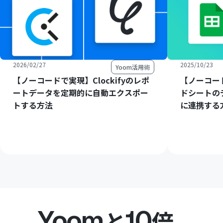
2026/02/27
2025/10/23
Yoom活用術
【ノーコードで実現】Clockifyのレポ
【ノーコード
ートデータを定期的に自動エクスポー
ドシートのデ
トする方法
に連携する
Yoom
10
と
倍