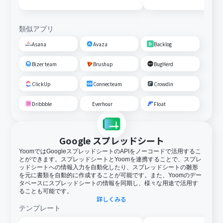
る
類似アプリ
Asana
Avaza
Backlog
Bizer team
Brushup
BugHerd
ClickUp
Connecteam
Crowdin
Dribbble
Everhour
Float
Google スプレッドシート
YoomではGoogleスプレッドシートのAPIをノーコードで活用するこ
とができます。スプレッドシートとYoomを連携することで、スプレ
ッドシートへの情報入力を自動化したり、スプレッドシートの雛形
を元に書類を自動的に作成することが可能です。また、Yoomのデー
タベースにスプレッドシートの情報を同期し、様々な用途で活用す
ることも可能です。
詳しくみる
テンプレート