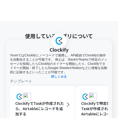
使用しているアプリについて
Clockify
YoomではClockifyとノーコードで連携し、API経由でClockifyの操作
を自動化することが可能です。 例えば、SlackやTeamsで特定のメッ
セージを投稿したらClockifyのタイマーを開始したり、Clockifyでタ
イマーが開始・終了したらGoogle SheetsやNotionなどに情報を自動
的に記録するといったことが可能です。
詳しくみる
テンプレート
ClockifyでTaskが作成された
Clockifyで特定条件
ら、Airtableにレコードを追
Taskが作成されたら
加する
Airtableにレコード