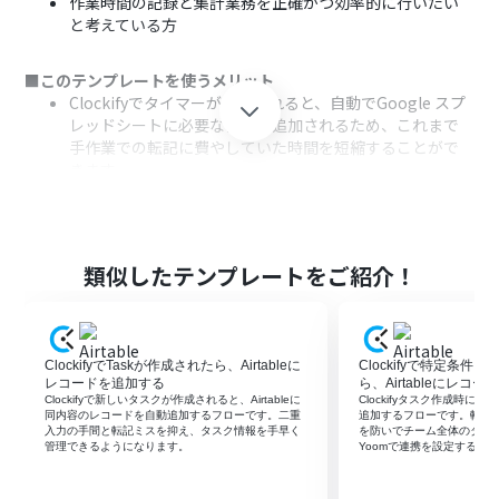
作業時間の記録と集計業務を正確かつ効率的に行いたい
と考えている方
■このテンプレートを使うメリット
Clockifyでタイマーが開始されると、自動でGoogle スプ
レッドシートに必要な情報が追加されるため、これまで
手作業での転記に費やしていた時間を短縮することがで
きます。
手作業によるデータ入力の際に起こり得る、記録漏れや
入力間違いといったヒューマンエラーのリスクを軽減
し、データの正確性向上に貢献します。
類似したテンプレートをご紹介！
■フローボットの流れ
はじめに、ClockifyとGoogle スプレッドシートをYoom
と連携します。
次に、トリガーでClockifyを選択し、「Timer Started」
ClockifyでTaskが作成されたら、Airtableに
Clockifyで特定条件
（タイマーが開始されたら）というアクションを設定しま
レコードを追加する
ら、Airtableにレコ
す。
Clockifyで新しいタスクが作成されると、Airtableに
Clockifyタスク作成時にAi
同内容のレコードを自動追加するフローです。二重
追加するフローです。転記
最後に、オペレーションでGoogle スプレッドシートの
入力の手間と転記ミスを抑え、タスク情報を手早く
を防いでチーム全体のタス
「レコードを追加する」アクションを設定し、タイマーの
管理できるようになります。
Yoomで連携を設定するだ
開始時刻やプロジェクト名などの情報を指定したシート
に記録します。