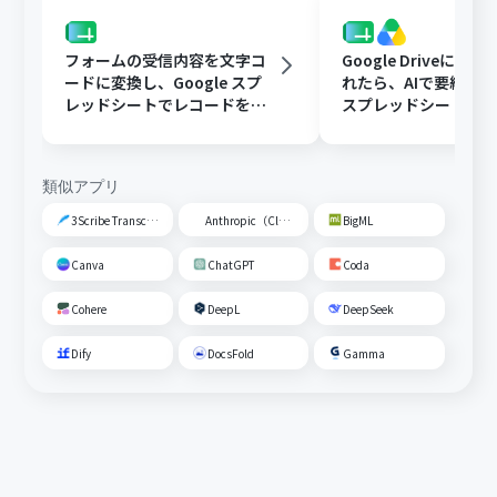
フォームの受信内容を文字コ
Google Driveに文
ードに変換し、Google スプ
れたら、AIで要約してG
レッドシートでレコードを追
スプレッドシートの
加する
トに追加する
類似アプリ
3Scribe Transcription
Anthropic（Claude）
BigML
Canva
ChatGPT
Coda
Cohere
DeepL
DeepSeek
Dify
DocsFold
Gamma