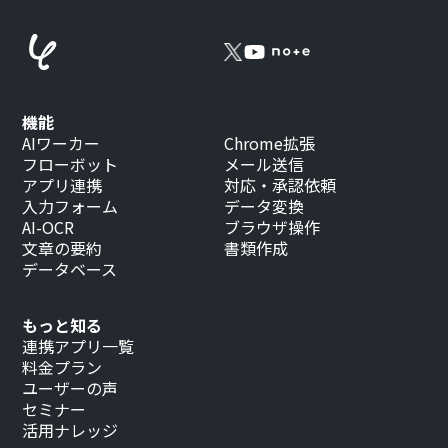
機能
AIワーカー
Chrome拡張
フローボット
メール送信
アプリ連携
対応・承認依頼
入力フォーム
データ変換
AI-OCR
ブラウザ操作
文章の要約
書類作成
データベース
もっと知る
連携アプリ一覧
料金プラン
ユーザーの声
セミナー
活用ナレッジ