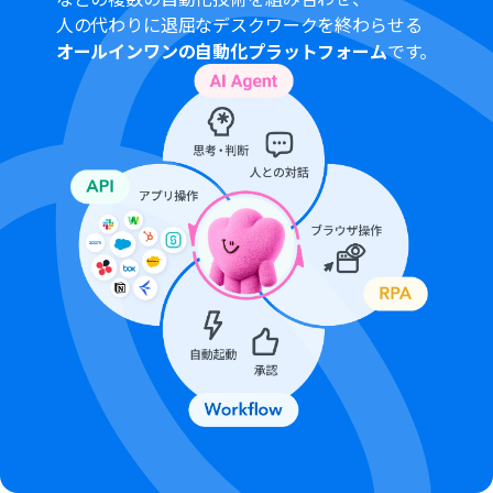
般法人向けプランに加入していない場合には認証に失敗
人の代わりに退屈なデスクワークを終わらせる
する可能性があります。
オールインワンの自動化プラットフォーム
です。
トリガーは5分、10分、15分、30分、60分の間隔で起動
間隔を選択できます。
プランによって最短の起動間隔が異なりますので、ご注意
ください。