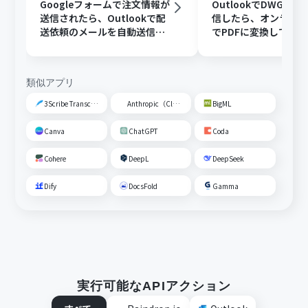
Googleフォームで注文情報が
OutlookでDWGフ
送信されたら、Outlookで配
信したら、オンライ
送依頼のメールを自動送信す
でPDFに変換してDisc
る
共有する
類似アプリ
3Scribe Transcription
Anthropic（Claude）
BigML
Canva
ChatGPT
Coda
Cohere
DeepL
DeepSeek
Dify
DocsFold
Gamma
実行可能なAPIアクション