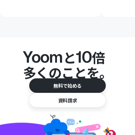
Yoom
10
と
倍
多くのことを。
無料で始める
資料請求