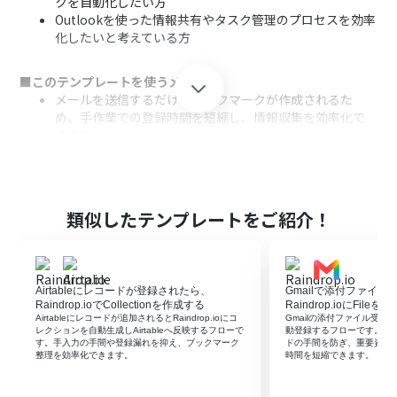
クを自動化したい方
Outlookを使った情報共有やタスク管理のプロセスを効率
化したいと考えている方
■このテンプレートを使うメリット
メールを送信するだけでブックマークが作成されるた
め、手作業での登録時間を短縮し、情報収集を効率化で
きます。
手動での登録作業が不要になるため、URLのコピーミス
や登録忘れといったヒューマンエラーの防止に繋がりま
す。
類似したテンプレートをご紹介！
■フローボットの流れ
はじめに、OutlookとRaindrop.ioをYoomと連携しま
す。
次に、トリガーでOutlookを選択し、「特定の件名のメー
Airtableにレコードが登録されたら、
Gmailで添付ファイ
ルを受信したら」というアクションを設定します。
Raindrop.ioでCollectionを作成する
Raindrop.ioにFil
次に、オペレーションでAI機能の「テキストからデータを
Airtableにレコードが追加されるとRaindrop.ioにコ
Gmailの添付ファイル受信を起点
レクションを自動生成しAirtableへ反映するフローで
動登録するフローです。保
抽出する」アクションを設定し、受信したメール本文から
す。手入力の手間や登録漏れを抑え、ブックマーク
ドの手間を防ぎ、重要資料
URLやタイトルなどの情報を抽出します。
整理を効率化できます。
時間を短縮できます。
最後に、Raindrop.ioの「Create Bookmark」アクショ
ンを設定し、AI機能で抽出した情報をもとにブックマーク