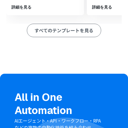
を自動で作成します。
詳細を見る
詳細を見る
※「トリガー」：フロー起動のきっかけとなるアクション、「オ
ペレーション」：トリガー起動後、フロー内で処理を行うアク
ション
すべてのテンプレートを見る
■このワークフローのカスタムポイント
Outlookのトリガー設定では、フローを起動させたいメー
ルの件名に含まれるキーワードや、対象のフォルダを任
意で設定してください。
AI機能のデータ抽出では、メール本文からブックマークの
URLやタイトルといった、抽出したい情報をプロンプト
で任意に指定することが可能です。
Raindrop.ioでブックマークを作成する際、保存先のコレ
クションを任意で指定できます。またタイトルやリンクに
は、前段で取得した値を埋め込むことも可能です。
All in One
■注意事項
Automation
Outlook、Raindrop.ioのそれぞれとYoomを連携してく
ださい。
Microsoft365（旧Office365）には、家庭向けプランと一
AIエージェント・API・ワークフロー・RPA
般法人向けプラン（Microsoft365 Business）があり、一
などの複数の自動化技術を組み合わせ、