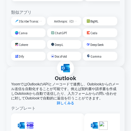
類似アプリ
3Scribe Transcription
Anthropic（Claude）
BigML
Canva
ChatGPT
Coda
Cohere
DeepL
DeepSeek
Dify
DocsFold
Gamma
Outlook
YoomではOutlookのAPIとノーコードで連携し、Outolookからのメー
ル送信を自動化することが可能です。例えば契約書や請求書を作成
しOutolookから自動で送信したり、入力フォームからの問い合わせ
に対してOutolookで自動的に返信を行うことができます。
詳しくみる
テンプレート