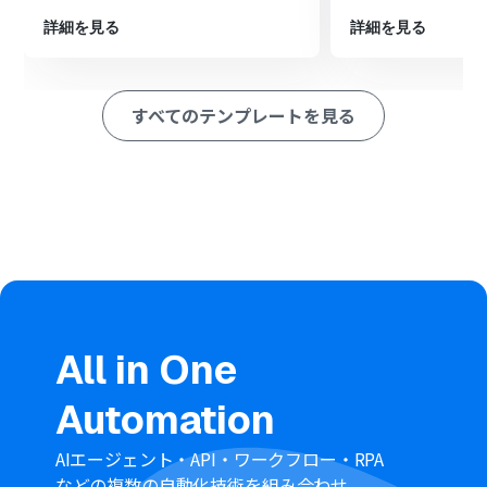
■このワークフローのカスタムポイント
詳細を見る
詳細を見る
Asanaにタスクを追加する際、タスクのタイトルや説明欄
に、トリガーで取得したboardの案件名や詳細情報などを
変数として埋め込めます。
すべてのテンプレートを見る
担当者やプロジェクト、期日といった各項目は、特定の
値を固定で設定したり、ワークフロー内で動的に設定した
りと、運用に合わせて柔軟なカスタムが可能です。
All in One
Automation
AIエージェント・API・ワークフロー・RPA
などの複数の自動化技術を組み合わせ、