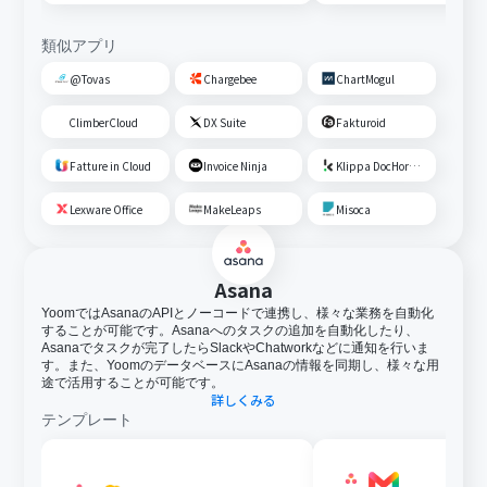
類似アプリ
@Tovas
Chargebee
ChartMogul
ClimberCloud
DX Suite
Fakturoid
Fatture in Cloud
Invoice Ninja
Klippa DocHorizon
Lexware Office
MakeLeaps
Misoca
Asana
YoomではAsanaのAPIとノーコードで連携し、様々な業務を自動化
することが可能です。Asanaへのタスクの追加を自動化したり、
Asanaでタスクが完了したらSlackやChatworkなどに通知を行いま
す。また、YoomのデータベースにAsanaの情報を同期し、様々な用
途で活用することが可能です。
詳しくみる
テンプレート