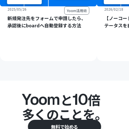
2025/05/26
2026/02/18
Yoom活用術
新規発注先をフォームで申請したら、
【ノーコード
承認後にboardへ自動登録する方法
テータスを
Yoom
10
と
倍
多くのことを。
無料で始める