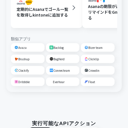
Asanaの期限が近い
定期的にAsanaでゴール一覧
リマインドをGmail
を取得しkintoneに追加する
る
類似アプリ
Avaza
Backlog
Bizer team
Brushup
BugHerd
ClickUp
Clockify
Connecteam
Crowdin
Dribbble
Everhour
Float
実行可能なAPIアクション