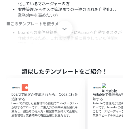
化しているマネージャーの方
案件管理からタスク管理までの一連の流れを自動化し、
業務効率を高めたい方
■このテンプレートを使うメリット
boardへの案件登録をトリガーにAsanaへ自動でタスクが
作成されるため、これまで手作業に費やしていた時間を
短縮できます。
手作業による転記が不要になるので、Asanaのボードへの
入力間違いや、重要なタスクの作成漏れといったヒュー
マンエラーを防ぎます。
■フローボットの流れ
類似したテンプレートをご紹介！
はじめに、boardとAsanaをYoomと連携します。
次に、トリガーでboardを選択し、「新しい案件が登録さ
れたら」というアクションを設定します。
boardで顧客が作成されたら、Codaに行を
Airtableで発注先が登
最後に、オペレーションでAsanaを選択し、「タスクを追
追加する
加する
加」アクションを設定し、boardから取得した案件情報な
boardで作成した顧客情報を自動でCodaテーブルへ
Airtableで発注先が登録さ
どを紐付けます。
反映するフローです。二重入力の手間や更新漏れを
ローです。boardへの発
減らし、担当者の再入力・確認作業を抑えて正確な
ことで、スピーディーな情
※「トリガー」：フロー起動のきっかけとなるアクション、「オ
顧客管理と業務時間の有効活用に役立ちます。
業務スピードを向上させる
ペレーション」：トリガー起動後、フロー内で処理を行うアク
ション