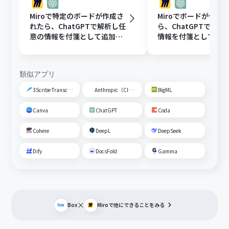
Miroで特定のボードが作成さ
Miroでボードが作成
れたら、ChatGPTで解析し任
ら、ChatGPTで解
意の情報を付箋として追加す
情報を付箋として追
る
類似アプリ
3Scribe Transcription
Anthropic（Claude）
BigML
Canva
ChatGPT
Coda
Cohere
DeepL
DeepSeek
Dify
DocsFold
Gamma
×
Box
Miro
で他にできることをみる