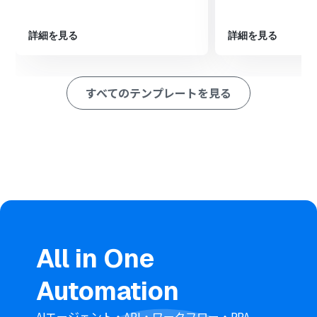
ウンロード」アクションを設定し、アップロードされたフ
ァイルを取得します
詳細を見る
詳細を見る
その後、OCR機能の「画像・PDFから文字を読み取る」
アクションで、ファイルの内容をテキストデータとして抽
出します
最後に、Miroの「ボードを作成」アクションを設定し、
すべてのテンプレートを見る
抽出したテキスト情報を元にボードを自動で作成します
※「トリガー」：フロー起動のきっかけとなるアクション、「オ
ペレーション」：トリガー起動後、フロー内で処理を行うアク
ション
■このワークフローのカスタムポイント
Boxのトリガー設定では、自動化の対象としたいフォルダ
のコンテンツIDを任意で設定してください。これにより、
特定のフォルダにアップロードされたファイルのみを対
象にフローを起動できます
オペレーションの分岐条件は、ファイル名やファイル形
All in One
式など、ユーザーの運用に合わせて任意で設定することが
可能です
Automation
■
注意事項
AIエージェント・API・ワークフロー・RPA