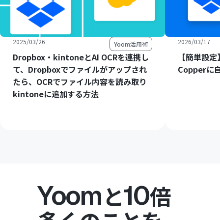
2025/03/26
2026/03/17
Yoom活用術
Dropbox・kintoneとAI OCRを連携し
【簡単設定】
て、Dropboxでファイルがアップされ
Copper
たら、OCRでファイル内容を読み取り
kintoneに追加する方法
Yoom
10
と
倍