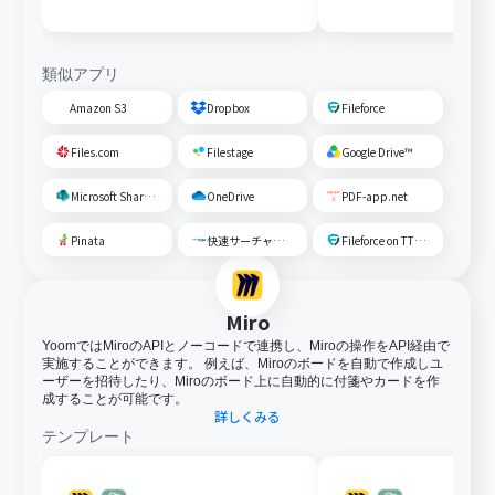
類似アプリ
Amazon S3
Dropbox
Fileforce
Files.com
Filestage
Google Drive™
Microsoft SharePoint
OneDrive
PDF-app.net
Pinata
快速サーチャーGX
Fileforce on TTS Cloud
Miro
YoomではMiroのAPIとノーコードで連携し、Miroの操作をAPI経由で
実施することができます。 例えば、Miroのボードを自動で作成しユ
ーザーを招待したり、Miroのボード上に自動的に付箋やカードを作
成することが可能です。
詳しくみる
テンプレート