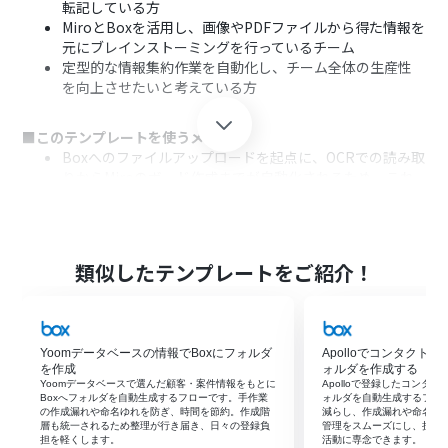
転記している方
MiroとBoxを活用し、画像やPDFファイルから得た情報を
元にブレインストーミングを行っているチーム
定型的な情報集約作業を自動化し、チーム全体の生産性
を向上させたいと考えている方
■このテンプレートを使うメリット
Boxへのファイルアップロードを起点に、OCRでの読み取
りからMiroのボード作成までが自動化されるため、これ
まで手作業に費やしていた時間を短縮できます
手動での転記作業が不要になることで、入力ミスや転記漏
れといったヒューマンエラーを防ぎ、ボードに記載される
情報の正確性を維持します
類似したテンプレートをご紹介！
■フローボットの流れ
はじめに、MiroとBoxをYoomと連携します
次に、トリガーでBoxを選択し、「フォルダにファイルが
Yoomデータベースの情報でBoxにフォルダ
Apolloでコンタクト
アップロードされたら」というアクションを設定します
を作成
ォルダを作成する
次に、オペレーションで分岐機能を設定し、ファイル名
Yoomデータベースで選んだ顧客・案件情報をもとに
Apolloで登録したコンタ
Boxへフォルダを自動生成するフローです。手作業
ォルダを自動生成するフロ
などの特定の条件に合致した場合のみ後続の処理に進む
の作成漏れや命名ゆれを防ぎ、時間を節約。作成階
減らし、作成漏れや命名ミ
ようにします
層も統一されるため整理が行き届き、日々の登録負
管理をスムーズにし、担当
担を軽くします。
活動に専念できます。
続いて、Boxの「ファイル情報の取得」と「ファイルをダ