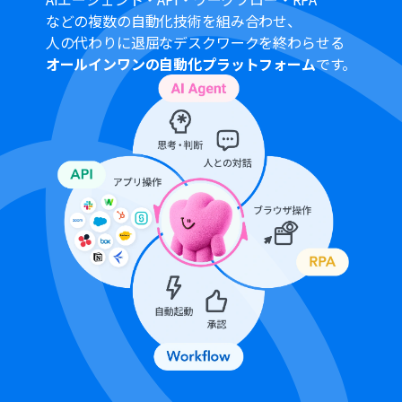
Box、MiroのそれぞれとYoomを連携してください。
などの複数の自動化技術を組み合わせ、
分岐はパーソナルプラン以上のプランでご利用いただけ
人の代わりに退屈なデスクワークを終わらせる
る機能（オペレーション）となっております。フリープラ
オールインワンの自動化プラットフォーム
です。
ンの場合は設定しているフローボットのオペレーション
はエラーとなりますので、ご注意ください。
パーソナルプランなどの有料プランは、2週間の無料トラ
イアルを行うことが可能です。無料トライアル中には制限
対象のアプリや機能（オペレーション）を使用すること
ができます。
Boxはミニプラン以上でご利用いただけるアプリとなって
おります。フリープラン・パーソナルプランの場合は設定
しているフローボットのオペレーションやデータコネク
トはエラーとなりますので、ご注意ください。
ミニプラン・チームプラン・サクセスプランなどの有料プ
ランは、2週間の無料トライアルを行うことが可能です。
無料トライアル中には制限対象のアプリを使用すること
ができます。
ダウンロード可能なファイル容量は最大300MBまでで
す。アプリの仕様によっては300MB未満になる可能性が
あるので、ご注意ください。
トリガー、各オペレーションでファイルを使用する際
は、「
ファイルの容量制限について
」をご参照くださ