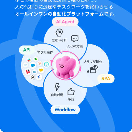
Microsoft365（旧Office365）には、家庭向けプランと一
人の代わりに退屈なデスクワークを終わらせる
般法人向けプラン（Microsoft365 Business）があり、一
オールインワンの自動化プラットフォーム
です。
般法人向けプランに加入していない場合には認証に失敗
する可能性があります。
トリガーは5分、10分、15分、30分、60分の間隔で起動
間隔を選択できます。
プランによって最短の起動間隔が異なりますので、ご注意
ください。