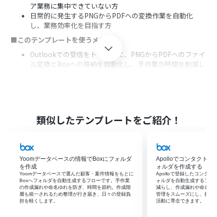
ア業務に集中できていない方
日常的に発生するPNGからPDFへの変換作業を自動化
し、業務効率化を目指す方
■このテンプレートを使うメリット
Outlookでの受信をトリガーに、PNGからPDFへのファイ
ル変換とBoxへの格納を自動化し、手作業の時間を削減し
ます。
手作業によるファイル変換時の設定ミスや、格納先の間
違いといったヒューマンエラーを防ぎ、業務の正確性を高
めます。
■フローボットの流れ
類似したテンプレートをご紹介！
はじめに、Outlook、CloudConvert、BoxをYoomと連
携します。
次に、トリガーでOutlookを選択し、「特定の件名のメー
Yoomデータベースの情報でBoxにフォルダ
Apolloでコンタクト
ルを受信したら」というアクションを設定します。
を作成
ォルダを作成する
続いて、オペレーションでOutlookの「メールの添付ファ
Yoomデータベースで選んだ顧客・案件情報をもとに
Apolloで登録したコンタ
イルの情報を取得する」「メールの添付ファイルをダウ
Boxへフォルダを自動生成するフローです。手作業
ォルダを自動生成するフロ
の作成漏れや命名ゆれを防ぎ、時間を節約。作成階
減らし、作成漏れや命名ミ
ンロード」アクションを順に設定します。
層も統一されるため整理が行き届き、日々の登録負
管理をスムーズにし、担当
その後、オペレーションでCloudConvertの「ファイルを
担を軽くします。
活動に専念できます。
アップロード」「ファイルを変換」「ファイルのエクス