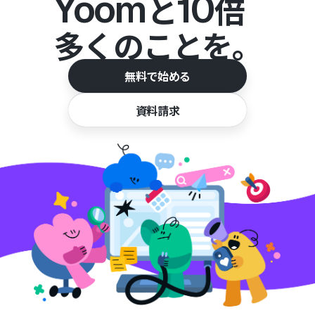
Yoom
10
と
倍
多くのことを。
無料で始める
資料請求