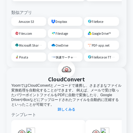
類似アプリ
Amazon S3
Dropbox
Fileforce
Files.com
Filestage
Google Drive™
Microsoft SharePoint
OneDrive
PDF-app.net
Pinata
快速サーチャーGX
Fileforce on TTS Cloud
CloudConvert
YoomではCloudConvertとノーコードで連携し、さまざまなファイル
変換処理を自動化することができます。 例えば、メールで受け取っ
たパワーポイントファイルをPDFに自動で変換したり、Google
DriveやBoxなどにアップロードされたファイルを自動的に圧縮する
といったことが可能です。
詳しくみる
テンプレート