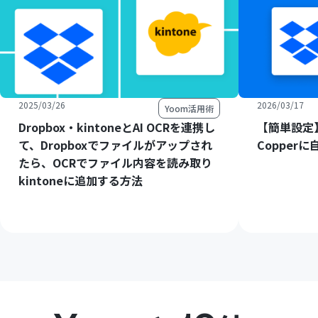
2025/03/26
2026/03/17
Yoom活用術
Dropbox・kintoneとAI OCRを連携し
【簡単設定】
て、Dropboxでファイルがアップされ
Copper
たら、OCRでファイル内容を読み取り
kintoneに追加する方法