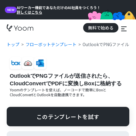
AIワーカー機能であなただけのAI社員をつくろう！
NEW
詳しくはこちら
無料で始める
トップ
フローボットテンプレート
OutlookでPNGファイルが
OutlookでPNGファイルが送信されたら、
CloudConvertでPDFに変換しBoxに格納する
Yoomのテンプレートを使えば、ノーコードで簡単に
Box
と
CloudConvert
と
Outlook
を自動連携できます。
このテンプレートを試す