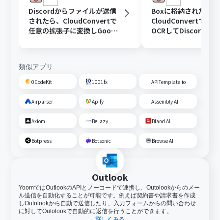
Discordからファイルが送信
Boxに格納されたフ
されたら、CloudConvertで
CloudConvertで変
任意の拡張子に変換しGoogle
OCRしてDiscordに
Driveに格納する
類似アプリ
0CodeKit
1001fx
APITemplate.io
Airparser
Apify
Assembly AI
Axiom
BeLazy
Bland AI
Botpress
Botsonic
Browse AI
Outlook
YoomではOutlookのAPIとノーコードで連携し、Outolookからのメー
ル送信を自動化することが可能です。例えば契約書や請求書を作成
しOutolookから自動で送信したり、入力フォームからの問い合わせ
に対してOutolookで自動的に返信を行うことができます。
詳しくみる