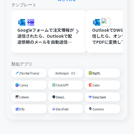
テンプレート
Googleフォームで注文情報が
OutlookでDWGフ
送信されたら、Outlookで配
信したら、オンライ
送依頼のメールを自動送信す
でPDFに変換してDisc
る
共有する
類似アプリ
3Scribe Transcription
Anthropic（Claude）
BigML
Canva
ChatGPT
Coda
Cohere
DeepL
DeepSeek
Dify
DocsFold
Gamma