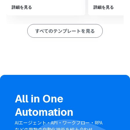
ポートタスクを実行」「ファイルのダウンロードURLを
取得」「ファイルをダウンロード」アクションを順に設定
詳細を見る
詳細を見る
し、PNGからPDFへの変換処理を行います。
最後に、オペレーションでBoxの「ファイルをアップロー
ド」アクションを設定し、変換されたPDFファイルを指定
すべてのテンプレートを見る
のフォルダに格納します。
※「トリガー」：フロー起動のきっかけとなるアクション、「オ
ペレーション」：トリガー起動後、フロー内で処理を行うアク
ション
■このワークフローのカスタムポイント
CloudConvertでのファイル変換オペレーションでは、出
力形式（PDF）やその他の変換オプションを任意で設定で
きます。また、ファイル名などにOutlookで取得した情報
を変数として利用することも可能です。
Boxへのファイルアップロードオペレーションでは、保存
All in One
先のフォルダIDを任意で指定できます。ファイル名も、元
のファイル名や日付などの変数を組み合わせて自由に設
Automation
定することが可能です。
■注意事項
AIエージェント・API・ワークフロー・RPA
Outlook、BoxのそれぞれとYoomを連携してください。
などの複数の自動化技術を組み合わせ、