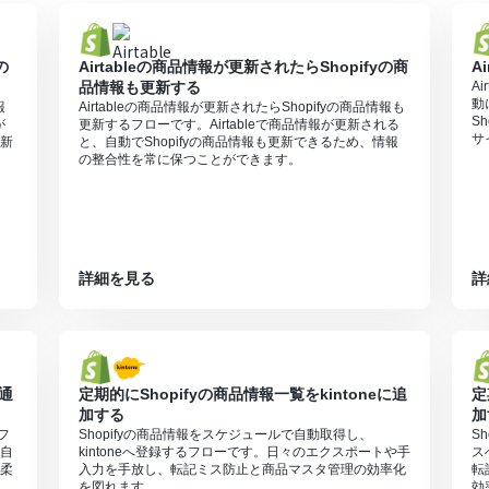
を連携してください。
0分の間隔で起動間隔を選択できます。
の
Airtableの商品情報が更新されたらShopifyの商
A
すので、ご注意ください。
品情報も更新する
A
スプランでのみご利用いただけるアプリとなっております。フリープラン・
動
報
Airtableの商品情報が更新されたらShopifyの商品情報も
S
が
更新するフローです。Airtableで商品情報が更新される
なりますので、ご注意ください。
サ
新
と、自動でShopifyの商品情報も更新できるため、情報
プランは、2週間の無料トライアルを行うことが可能です。無料トライア
の整合性を常に保つことができます。
ただける機能（オペレーション）となっております。フリープランの場
無料トライアルを行うことが可能です。無料トライアル中には制限対象の
詳細を見る
詳
に通
定期的にShopifyの商品情報一覧をkintoneに追
定
加する
加
フ
Shopifyの商品情報をスケジュールで自動取得し、
S
自
kintoneへ登録するフローです。日々のエクスポートや手
ス
柔
入力を手放し、転記ミス防止と商品マスタ管理の効率化
転
を図れます。
効