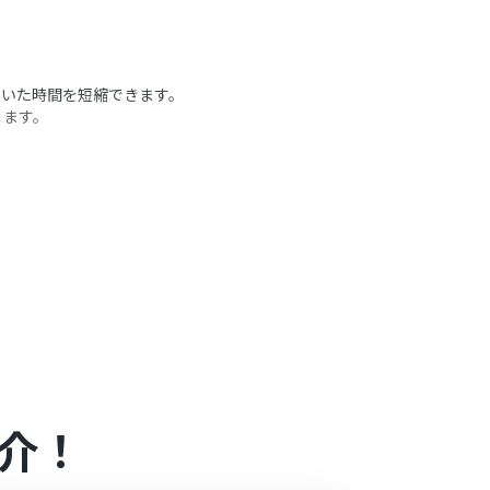
していた時間を短縮できます。
ります。
ます。
トを自動作成します。
うアクション
介！
象を絞り込むことが可能です。