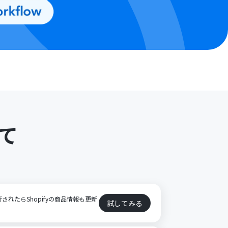
て
ト
新されたらShopifyの商品情報も更新
試してみる