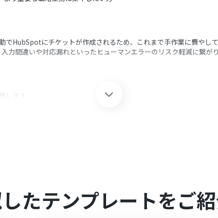
、自動でHubSpotにチケットが作成されるため、これまで手作業に費や
、入力間違いや対応漏れといったヒューマンエラーのリスク軽減に繋が
と連携します。
注文が発生したら」というアクションを設定します。
、特定の条件に合致した注文の場合のみ、後続の処理に進むよう設定し
チケットを作成」アクションを設定し、Shopifyの注文情報を元にチケッ
クション、「オペレーション」：トリガー起動後、フロー内で処理を行
opifyストアに応じたサブドメインを任意で設定してください。
似したテンプレートをご紹
特定の注文金額や商品、顧客タグなど、任意の条件でチケット作成の対