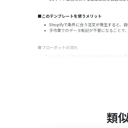
■このテンプレートを使うメリット
Shopifyで条件に合う注文が発生すると
手作業でのデータ転記が不要になることで
■フローボットの流れ
はじめに、ShopifyとHubSpotをYoom
次に、トリガーでShopifyを選択し、「
次に、オペレーションで分岐機能を追加し
最後に、オペレーションでHubSpotの「
※「トリガー」：フロー起動のきっかけとなるア
■このワークフローのカスタムポイント
Shopifyとの連携設定では、ご利用のSh
類
分岐条件は自由に設定できます。例えば、