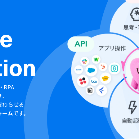
ne
ion
・RPA
せ、
終わらせる
ォーム
です。