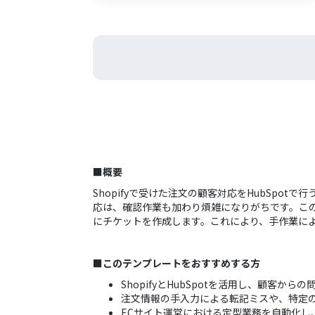
■概要
Shopifyで受けた注文の顧客対応をHubSp
応は、確認作業も加わり煩雑になりがちです。このワー
にチケットを作成します。これにより、手作業に
■このテンプレートをおすすめする方
ShopifyとHubSpotを活用し、顧客か
注文情報の手入力による転記ミスや、特定
ECサイト運営における定型業務を自動化し