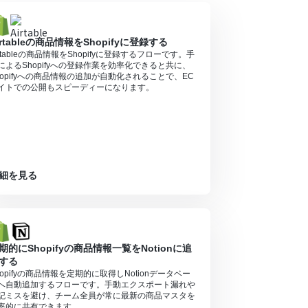
irtableの商品情報をShopifyに登録する
irtableの商品情報をShopifyに登録するフローです。手
ミニプランの場合は設定しているフローボットのオ
によるShopifyへの登録作業を効率化できると共に、
hopifyへの商品情報の追加が自動化されることで、EC
イトでの公開もスピーディーになります。
ル中には制限対象のアプリを使用することができ
合は設定しているフローボットのオペレーションは
アプリや機能（オペレーション）を使用すること
細を見る
期的にShopifyの商品情報一覧をNotionに追
する
hopifyの商品情報を定期的に取得しNotionデータベー
へ自動追加するフローです。手動エクスポート漏れや
記ミスを避け、チーム全員が常に最新の商品マスタを
率的に共有できます。