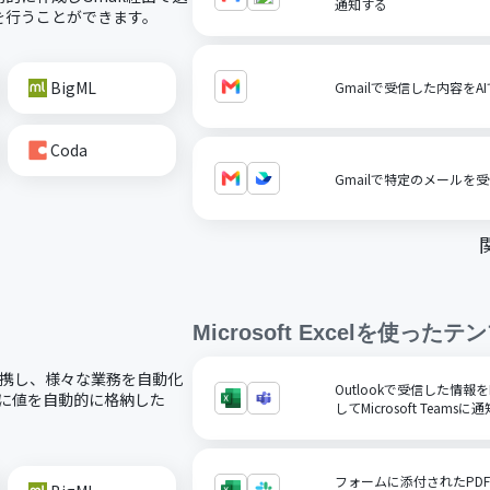
通知する
を行うことができます。
BigML
Gmailで受信した内容を
Coda
Gmailで特定のメールを
Microsoft Excel
を使ったテン
ードで連携し、様々な業務を自動化
Outlookで受信した情報をM
ルに値を自動的に格納した
してMicrosoft Teamsに
フォームに添付されたPD