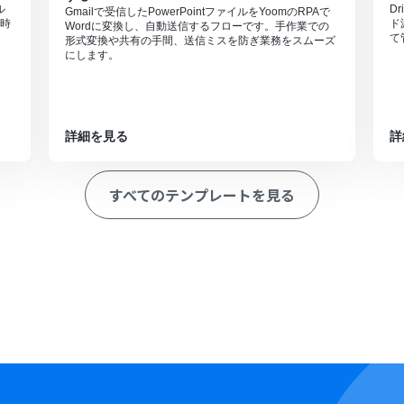
ル
D
Gmailで受信したPowerPointファイルをYoomのRPAで
時
ド
Wordに変換し、自動送信するフローです。手作業での
て
形式変換や共有の手間、送信ミスを防ぎ業務をスムーズ
にします。
詳細を見る
詳
すべてのテンプレートを見る