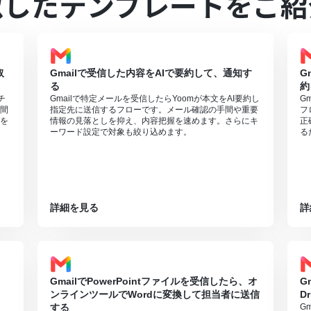
似したテンプレートをご紹
利用いただける機能（オペレーション）となっております。フリープラ
さい。
週間の無料トライアルを行うことが可能です。無料トライアル中には制限
のページをご参照ください。
0MBまでです。アプリの仕様によっては300MB未満になる可能性があ
取
Gmailで受信した内容をAIで要約して、通知す
G
可能なファイル容量の詳細は「
ファイルの容量制限について
」をご参照
る
約
チ
Gmailで特定メールを受信したらYoomが本文をAI要約し
G
間
指定先に送信するフローです。メール確認の手間や重要
フ
を
情報の見落としを抑え、内容把握を速めます。さらにキ
正
ーワード設定で対象も絞り込めます。
る
詳細を見る
詳
GmailでPowerPointファイルを受信したら、オ
G
ンラインツールでWordに変換して担当者に送信
D
する
G