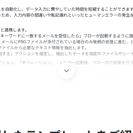
スを自動化し、データ入力に費やしていた時間を短縮することができま
うため、入力内容の間違いや転記漏れといったヒューマンエラーの発生
oomと連携します。
定のキーワードに一致するメールを受信したら」フローが起動するように
メールにPNGファイルが添付されている場合のみ後続の処理に進む、
Gファイルから必要なテキスト情報を抽出します。
コードを追加する」アクションを設定し、抽出したデータを指定のファイルやシ
クション、「オペレーション」：トリガー起動後、フロー内で処理を行
するメールのキーワード（件名や送信元アドレスなど）を任意で設定でき
とに、後続のオペレーションを実行する条件を柔軟にカスタマイズでき
したい項目（請求日や金額など）を任意で指定することが可能です。
ョンでは、どの列にどの抽出データを入力するかを自由に割り当てでき、固定値
Yoomを連携してください。
は、家庭向けプランと一般法人向けプラン（Microsoft365 Business
0分の間隔で起動間隔を選択できます。
すので、ご注意ください。