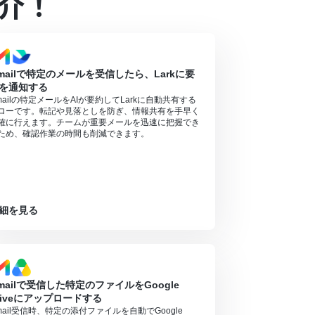
介！
ンの場合は設定しているフローボットのオペレーシ
対象のアプリや機能（オペレーション）を使用す
るので、ご注意ください。
mailで特定のメールを受信したら、Larkに要
ください。
を通知する
mailの特定メールをAIが要約してLarkに自動共有する
ローです。転記や見落としを防ぎ、情報共有を手早く
確に行えます。チームが重要メールを迅速に把握でき
ため、確認作業の時間も削減できます。
細を見る
mailで受信した特定のファイルをGoogle
riveにアップロードする
mail受信時、特定の添付ファイルを自動でGoogle