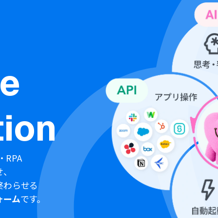
ne
ion
・RPA
せ、
終わらせる
ォーム
です。