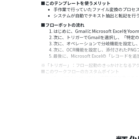
■このテンプレートを使うメリット
手作業で行っていたファイル変換のプロセ
システムが自動でテキスト抽出と転記を行
■フローボットの流れ
はじめに、GmailとMicrosoft ExcelをY
次に、トリガーでGmailを選択し、「特
次に、オペレーションで分岐機能を設定し、
次に、OCR機能を設定し、添付されたPN
最後に、Microsoft Excelの「レ
※「トリガー」：フロー起動のきっかけとなるア
■このワークフローのカスタムポイント
Gmailのトリガーでは、自動化の対象と
分岐機能では、前段階で取得した情報をも
OCR機能では、PNGファイル内から抽出
Microsoft Excelへの追加アクシ
■注意事項
Gmail、Microsoft Excelのそれぞれと
Microsoft365（旧Office365）に
に失敗する可能性があります。
トリガーは5分、10分、15分、30分、6
プランによって最短の起動間隔が異なりま