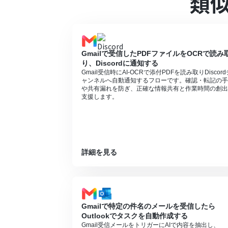
類
分岐はパーソナルプラン以上のプランでご
ョンはエラーとなりますので、ご注意くだ
パーソナルプランなどの有料プランは、2
ることができます。詳しくは、
料金プラン
ダウンロード可能なファイル容量は最大30
Gmailで受信したPDFファイルをOCRで読み
トリガー、各オペレーションでの取り扱い
り、Discordに通知する
Gmail受信時にAI-OCRで添付PDFを読み取りDiscord
ャンネルへ自動通知するフローです。確認・転記の手
や共有漏れを防ぎ、正確な情報共有と作業時間の創出
支援します。
詳細を見る
Gmailで特定の件名のメールを受信したら
Outlookでタスクを自動作成する
Gmail受信メールをトリガーにAIで内容を抽出し、