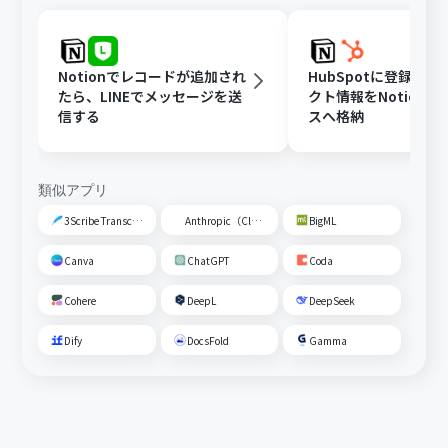
Notionでレコードが追加され
HubSpotに登録さ
たら、LINEでメッセージを送
クト情報をNotion
信する
スへ格納
類似アプリ
3Scribe Transcription
Anthropic（Claude）
BigML
Canva
ChatGPT
Coda
Cohere
DeepL
DeepSeek
Dify
DocsFold
Gamma