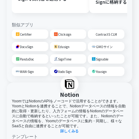
Signに格納する
類似アプリ
Certifier
Clicksign
ContractS CLM
DocuSign
Edusign
GMOサイン
PandaDoc
SignTime
Signable
WAN-Sign
Xodo Sign
Yousign
Notion
YoomではNotionのAPIをノーコードで活用することができます。
YoomとNotionを連携することで、Notionデータベースの情報を自動
的に取得・更新したり、入力フォームの情報をNotionのデータベー
スに自動で格納するといったことが可能です。また、Notionのデー
タベースの情報を、Yoomのデータベースに集約・同期し、様々な
SaaSと自由に連携することが可能です。
詳しくみる
テンプレート