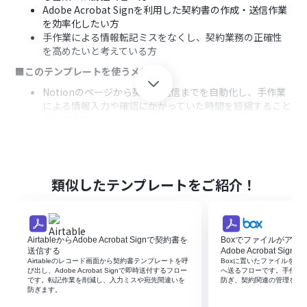
Adobe Acrobat Signを利用した契約書の作成・送信作業
を効率化したい方
手作業による情報転記ミスをなくし、契約業務の正確性
を高めたいと考えている方
■このテンプレートを使うメリット
Notionのページから契約書送信までを自動化し、手作業
による情報入力や確認にかかっていた時間を短縮すること
ができます。
システムが自動で情報を転記するため、手作業で起こり
がちな入力間違いや契約書の送信先ミスといったヒュー
マンエラーの防止に繋がります。
■フローボットの流れ
類似したテンプレートをご紹介！
はじめに、NotionとAdobe Acrobat SignをYoomと連携
します。
次に、トリガーでChrome拡張機能トリガーを選択し、
AirtableからAdobe Acrobat Signで契約書を
Boxでファイルがアッ
Notionの特定のページで起動するように設定します。
送信する
Adobe Acrobat Sig
次に、オペレーションでNotionの「レコードを取得する
Airtableのレコード画面から契約書テンプレートを呼
Boxに置いたファイルを自動でAd
（ID検索）」を設定し、開いているページから契約に必
び出し、Adobe Acrobat Signで即時送付するフロー
へ送るフローです。手作業
です。転記作業を削減し、入力ミスや宛先間違いを
防ぎ、契約関連の管理をよ
要な情報を取得します。
防ぎます。
最後に、オペレーションでAdobe Acrobat Signの「電子