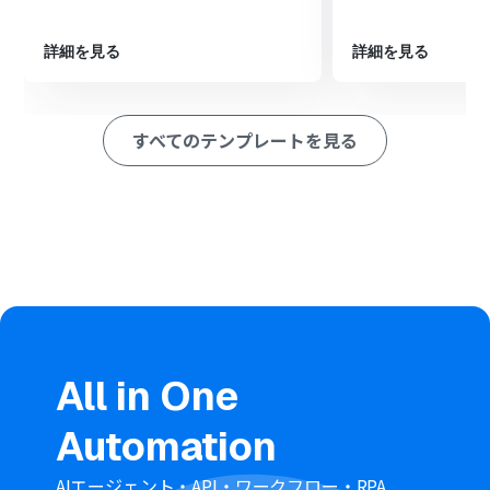
サインを依頼（テンプレートを使用）」を設定し、取得
した情報を元に契約書を送信します。
詳細を見る
詳細を見る
※「トリガー」：フロー起動のきっかけとなるアクション、「オ
ペレーション」：トリガー起動後、フロー内で処理を行うアク
ション
すべてのテンプレートを見る
■このワークフローのカスタムポイント
Adobe Acrobat Signのオペレーション設定では、送信時
に使用する契約書のテンプレートを任意で選択してくだ
さい。
また、Notionから取得した情報を、契約書テンプレート
上のどの項目（宛名、金額、日付など）に反映させるか
をそれぞれ設定してください。
■注意事項
Notion、Adobe Acrobat SignとYoomを連携してくださ
い。
All in One
Chrome拡張機能を使ったトリガーの設定方法は
こちら
を
ご参照ください。
Automation
AIエージェント・API・ワークフロー・RPA