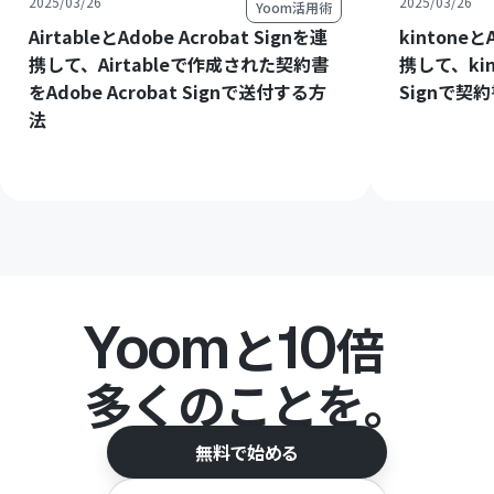
2025/03/26
2025/03/26
Yoom活用術
AirtableとAdobe Acrobat Signを連
kintoneと
携して、Airtableで作成された契約書
携して、kint
をAdobe Acrobat Signで送付する方
Signで契
法
Yoom
10
と
倍
多くのことを。
無料で始める