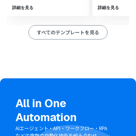
ペレーション」：トリガー起動後、フロー内で処理を行うアク
ション
詳細を見る
詳細を見る
■このワークフローのカスタムポイント
Google スプレッドシートのトリガー設定では、監視対象
すべてのテンプレートを見る
としたいスプレッドシートのIDやシートIDを任意で設定
してください。
Xeroのオペレーション設定では、Google スプレッドシー
トから取得した顧客名や金額などの情報を引用し、メー
ルの宛先や件名、本文などを自由に設定できます。
■注意事項
Google スプレッドシート、XeroのそれぞれとYoomを連
携してください。
トリガーは5分、10分、15分、30分、60分の間隔で起動
間隔を選択できます。
All in One
プランによって最短の起動間隔が異なりますので、ご注意
ください。
Automation
Google スプレッドシートをアプリトリガーとして使用す
る際の注意事項は「
【アプリトリガー】Google スプレッ
ドシートのトリガーにおける注意事項
」を参照してくだ
AIエージェント・API・ワークフロー・RPA
さい。
などの複数の自動化技術を組み合わせ、