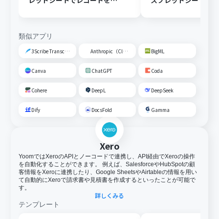
レッドシートでレコードを追
スプレッドシートの
加する
トに追加する
類似アプリ
3Scribe Transcription
Anthropic（Claude）
BigML
Canva
ChatGPT
Coda
Cohere
DeepL
DeepSeek
Dify
DocsFold
Gamma
Xero
YoomではXeroのAPIとノーコードで連携し、API経由でXeroの操作
を自動化することができます。 例えば、SalesforceやHubSpotの顧
客情報をXeroに連携したり、Google SheetsやAirtableの情報を用い
て自動的にXeroで請求書や見積書を作成するといったことが可能で
す。
詳しくみる
テンプレート