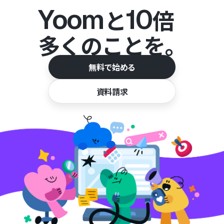
Yoom
10
と
倍
多くのことを。
無料で始める
資料請求