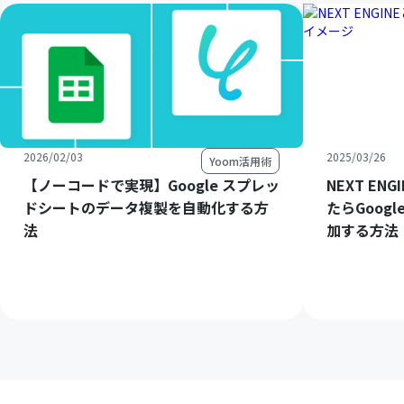
2026/02/03
2025/03/26
Yoom活用術
【ノーコードで実現】Google スプレッ
NEXT E
ドシートのデータ複製を自動化する方
たらGoog
法
加する方法