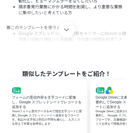
動化し、ヒューマンエラーをなくしたい方
請求書発行業務にかかる時間を削減し、より重要な業務
に集中したいと考えている方
■このテンプレートを使うメリット
Google スプレッドシートの更新をトリガーにXeroから請
求書が自動で送信されるため、手作業の時間を削減でき
ます。
手動での請求書作成やメール送信作業が不要になるた
め、入力ミスや送信漏れなどのヒューマンエラーを防ぎ
ます。
類似したテンプレートをご紹介！
■フローボットの流れ
はじめに、Google スプレッドシートとXeroをYoomと連
携します。
次に、トリガーでGoogle スプレッドシートを選択し、
フォームの受信内容を文字コードに変換
Google Driveに文
「行が更新されたら」というアクションを設定します。
し、Google スプレッドシートでレコードを
要約してGoogle ス
最後に、オペレーションでXeroの「Email an Invoice」
追加する
ートに追加する
Yoomフォーム受付データをAIで指定文字コードに変
Google Driveに追加さ
アクションを設定し、更新された行の情報をもとに請求書
換しGoogle スプレッドシートへ追加するフローで
要約し、Google スプレ
をメールで送信するように設定します。
す。転記や文字化け対応の手間を減らし、入力ミス
フローです。文書確認や転
を抑えて作業を効率化します。
ミスを抑えて情報共有を早
※「トリガー」：フロー起動のきっかけとなるアクション、「オ