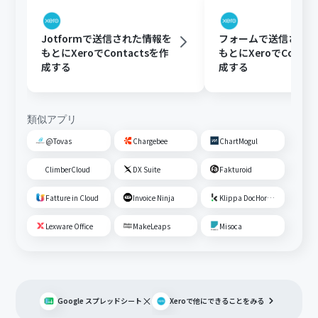
Jotformで送信された情報を
フォームで送信され
もとにXeroでContactsを作
もとにXeroでConta
成する
成する
類似アプリ
@Tovas
Chargebee
ChartMogul
ClimberCloud
DX Suite
Fakturoid
Fatture in Cloud
Invoice Ninja
Klippa DocHorizon
Lexware Office
MakeLeaps
Misoca
×
Google スプレッドシート
Xero
で他にできることをみる