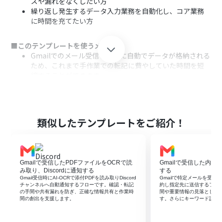
スや漏れをなくしたい方
繰り返し発生するデータ入力業務を自動化し、コア業務
に時間を充てたい方
■このテンプレートを使うメリット
Gmailでのメール受信を起点に自動でデータが格納される
ため、これまで手作業での転記に費やしていた時間を短
縮することができます。
手作業によるデータ転記が不要になるため、入力間違い
や項目漏れといったヒューマンエラーのリスク軽減に繋
がります。
類似したテンプレートをご紹介！
■フローボットの流れ
はじめに、GmailとGoogle スプレッドシートをYoomと
連携します。
次に、トリガーでGmailを選択し、「特定のラベルのメー
Gmailで受信したPDFファイルをOCRで読
Gmailで受信した内容
ルを受信したら」というアクションを設定します。
み取り、Discordに通知する
する
次に、オペレーションでOCR機能を選択し、「テキスト
Gmail受信時にAI-OCRで添付PDFを読み取りDiscord
Gmailで特定メールを受信し
チャンネルへ自動通知するフローです。確認・転記
約し指定先に送信するフロ
からデータを抽出する」アクションでメール本文からアン
の手間や共有漏れを防ぎ、正確な情報共有と作業時
間や重要情報の見落としを
ケートの回答などを抽出します。
間の創出を支援します。
す。さらにキーワード設定
最後に、オペレーションでGoogle スプレッドシートの
「レコードを追加する」アクションを設定し、抽出したデ