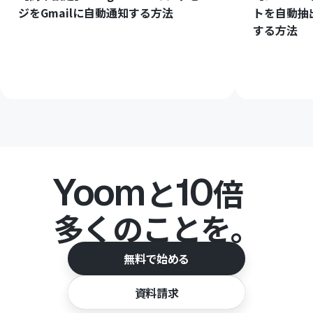
ジをGmailに自動通知する方法
トを自動抽
する方法
Yoom
10
と
倍
多くのことを。
無料で始める
資料請求