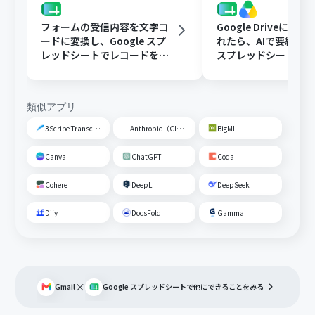
フォームの受信内容を文字コ
Google Driveに文
ードに変換し、Google スプ
れたら、AIで要約してG
レッドシートでレコードを追
スプレッドシートの
加する
トに追加する
類似アプリ
3Scribe Transcription
Anthropic（Claude）
BigML
Canva
ChatGPT
Coda
Cohere
DeepL
DeepSeek
Dify
DocsFold
Gamma
×
Gmail
Google スプレッドシート
で他にできることをみる