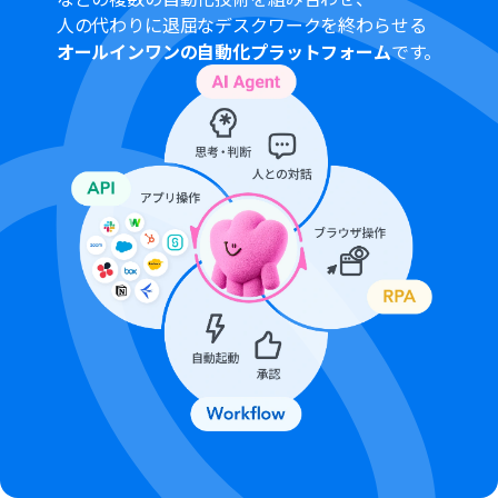
トリガーは5分、10分、15分、30分、60分の間隔で起動
人の代わりに退屈なデスクワークを終わらせる
間隔を選択できます。
オールインワンの自動化プラットフォーム
です。
プランによって最短の起動間隔が異なりますので、ご注意
ください。