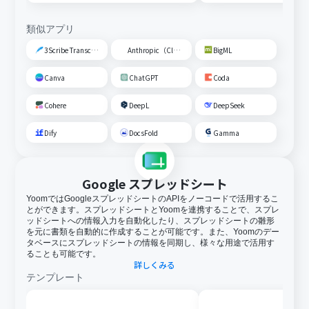
類似アプリ
3Scribe Transcription
Anthropic（Claude）
BigML
Canva
ChatGPT
Coda
Cohere
DeepL
DeepSeek
Dify
DocsFold
Gamma
Google スプレッドシート
YoomではGoogleスプレッドシートのAPIをノーコードで活用するこ
とができます。スプレッドシートとYoomを連携することで、スプレ
ッドシートへの情報入力を自動化したり、スプレッドシートの雛形
を元に書類を自動的に作成することが可能です。また、Yoomのデー
タベースにスプレッドシートの情報を同期し、様々な用途で活用す
ることも可能です。
詳しくみる
テンプレート