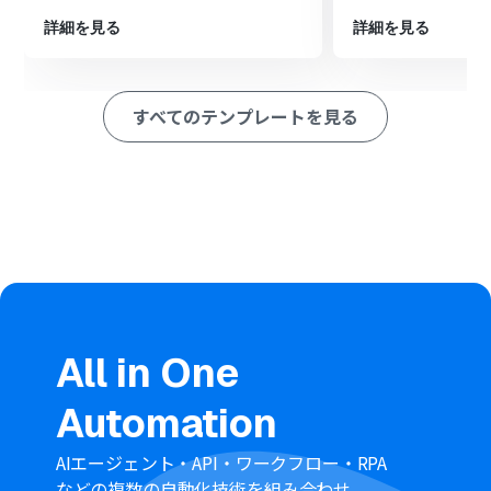
ータを指定のシートに行として追加します。
詳細を見る
詳細を見る
※「トリガー」：フロー起動のきっかけとなるアクション、「オ
ペレーション」：トリガー起動後、フロー内で処理を行うアク
ション
すべてのテンプレートを見る
■このワークフローのカスタムポイント
Gmailのトリガー設定では、フローを起動させたいメール
に付与するラベルと、メールを確認する起動間隔を任意で
設定してください。
OCR機能のアクション設定では、抽出対象のテキスト
（前のステップで取得したメール本文など）と、抽出した
い項目（氏名、回答内容など）を任意で指定してくださ
い。
Google スプレッドシートのアクション設定では、データ
を格納したいスプレッドシートのID、タブ名、テーブル範
囲を任意で指定し、追加するレコードの値も設定してく
All in One
ださい。
Automation
■注意事項
GmailとGoogle スプレッドシートのそれぞれとYoomを
AIエージェント・API・ワークフロー・RPA
連携してください。
などの複数の自動化技術を組み合わせ、