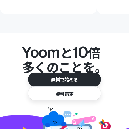
Yoom
10
と
倍
多くのことを。
無料で始める
資料請求