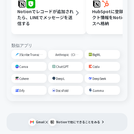
Notionでレコードが追加され
HubSpotに登録さ
たら、LINEでメッセージを送
クト情報をNotion
信する
スへ格納
類似アプリ
3Scribe Transcription
Anthropic（Claude）
BigML
Canva
ChatGPT
Coda
Cohere
DeepL
DeepSeek
Dify
DocsFold
Gamma
×
Gmail
Notion
で他にできることをみる