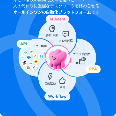
■注意事項
人の代わりに退屈なデスクワークを終わらせる
Notion、GmailのそれぞれとYoomを連携してください。
オールインワンの自動化プラットフォーム
です。
「同じ処理を繰り返す」オペレーション間の操作は、パ
ーソナルプラン以上でご利用いただける機能となっており
ます。フリープランの場合は設定しているフローボットの
オペレーションやデータコネクトはエラーとなりますの
で、ご注意ください。
パーソナルプランなどの有料プランは、2週間の無料トラ
イアルを行うことが可能です。無料トライアル中には制限
対象のアプリや機能（オペレーション）を使用すること
ができます。