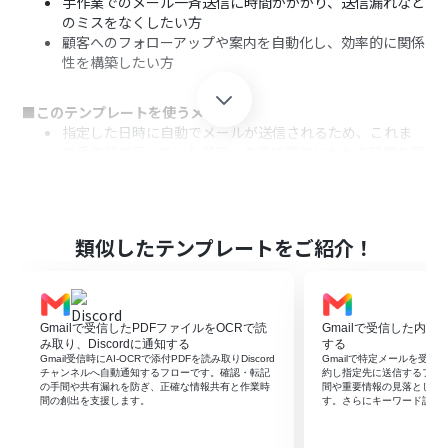
手作業でのメール一斉送信に時間がかかり、送信漏れなど
のミスをなくしたい方
顧客へのフォローアップや案内を自動化し、効率的に関係
性を構築したい方
■このテンプレートを使うメリット
指定した日時に自動でメールが送信されるため、これま
で手作業で行っていた顧客への連絡業務にかかる時間を短
縮できます。
手作業での宛先指定や情報転記が不要になるため、送信
先の間違いや記載漏れといったヒューマンエラーの発生
を防ぎます。
類似したテンプレートをご紹介！
■フローボットの流れ
はじめに、NotionとGmailをYoomと連携します。
次に、トリガーでスケジュールトリガーを選択し、「指定
Gmailで受信したPDFファイルをOCRで読
Gmailで受信した内容
した日時になったら」フローが起動するように設定しま
み取り、Discordに通知する
する
す。
Gmail受信時にAI-OCRで添付PDFを読み取りDiscord
Gmailで特定メールを受信し
チャンネルへ自動通知するフローです。確認・転記
約し指定先に送信するフロ
続いて、オペレーションでNotionの「複数のレコードを
の手間や共有漏れを防ぎ、正確な情報共有と作業時
間や重要情報の見落としを
取得する」アクションを設定し、顧客情報が格納されたデ
間の創出を支援します。
す。さらにキーワード設定
ータベースを指定します。
次に、ループ機能を設定し、取得した顧客情報をもとに後