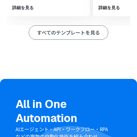
続の処理を繰り返すようにします。
詳細を見る
詳細を見る
最後に、ループ内のオペレーションでGmailの「メールを
送る」アクションを設定し、各顧客宛に定型文メールを送
信します。
すべてのテンプレートを見る
※「トリガー」：フロー起動のきっかけとなるアクション、「オ
ペレーション」：トリガー起動後、フロー内で処理を行うアク
ション
■このワークフローのカスタムポイント
スケジュールトリガーでは、メールを送信したい日時
（例：毎月1日の午前10時など）を任意で設定してくださ
い。
Notionから情報を取得する際に、対象となる顧客リスト
が保存されているデータベースのIDを任意で設定してくだ
さい。
ループ機能では、前段のNotionで取得したレコードのリ
All in One
ストなど、繰り返し処理の対象としたい値を設定します。
Gmailの送信設定では、宛先や件名、本文を自由に設定で
Automation
き、Notionから取得した顧客名などを本文に差し込むこ
とも可能です。
AIエージェント・API・ワークフロー・RPA
などの複数の自動化技術を組み合わせ、