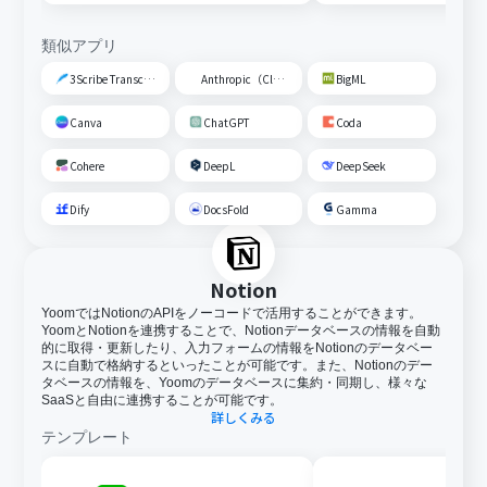
類似アプリ
3Scribe Transcription
Anthropic（Claude）
BigML
Canva
ChatGPT
Coda
Cohere
DeepL
DeepSeek
Dify
DocsFold
Gamma
Notion
YoomではNotionのAPIをノーコードで活用することができます。
YoomとNotionを連携することで、Notionデータベースの情報を自動
的に取得・更新したり、入力フォームの情報をNotionのデータベー
スに自動で格納するといったことが可能です。また、Notionのデー
タベースの情報を、Yoomのデータベースに集約・同期し、様々な
SaaSと自由に連携することが可能です。
詳しくみる
テンプレート