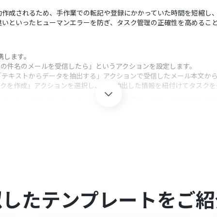
動作成されるため、手作業での転記や登録にかかっていた時間を短縮し
違いといったヒューマンエラーを防ぎ、タスク管理の正確性を高めるこ
連携します。
特定の件名のメールを受信したら」というアクションを設定します。
「テキストからデータを抽出する」アクションで受信したメール本文か
タスクを作成」アクションを選択し、AIが抽出した情報を紐付けてタスク
クション、「オペレーション」：トリガー起動後、フロー内で処理を行
ボットを起動する対象のメールフォルダや、件名・本文に含まれるキーワー
から抽出したい項目（例：依頼内容、納期、担当者名など）をプロンプ
では、AIで抽出した情報をタスク名や期限などの各項目にマッピングでき
似したテンプレートをご紹
を連携してください。
0分の間隔で起動間隔を選択できます。
すので、ご注意ください。