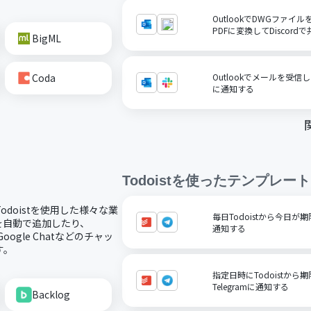
OutlookでDWGファ
PDFに変換してDiscord
BigML
Coda
Outlookでメールを受信
に通知する
Todoist
を使ったテンプレート
Todoistを使用した様々な業
毎日Todoistから今日が期
クを自動で追加したり、
通知する
oogle Chatなどのチャッ
す。
指定日時にTodoistか
Telegramに通知する
Backlog