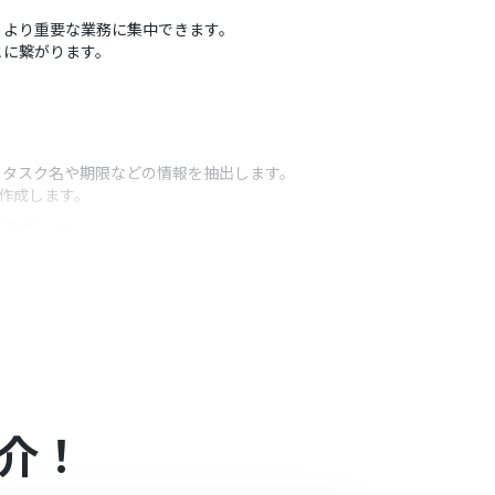
、より重要な業務に集中できます。
とに繋がります。
らタスク名や期限などの情報を抽出します。
を作成します。
うアクション
ドを任意で指定できます。
トで自由に設定することが可能です。
るほか、プロジェクトなどを固定値で設定することも
介！