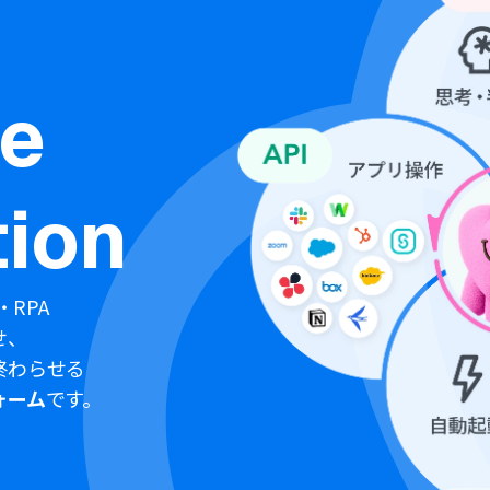
ne
ion
・RPA
せ、
終わらせる
ォーム
です。