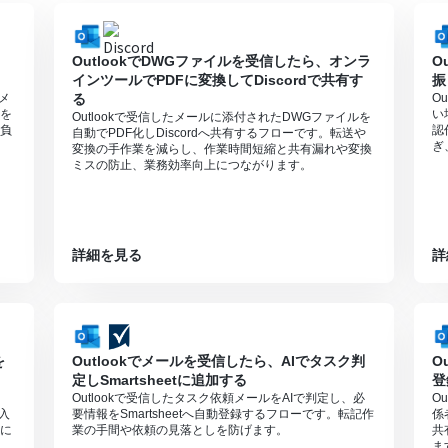
は、家庭向けプランと一般法人向けプラン（Microsoft365 Business
OutlookでDWGファイルを受信したら、オンラ
O
インツールでPDFに変換してDiscordで共有す
振
頼メ
る
O
を
い
Outlookで受信したメールに添付されたDWGファイルを
負
認
自動でPDF化しDiscordへ共有するフローです。転送や
ぎ
変換の手作業を減らし、作業時間短縮と共有漏れや変換
ミスの防止、業務効率向上につながります。
詳細を見る
詳
を
Outlookでメールを受信したら、AIでタスク判
O
定しSmartsheetに追加する
登
Outlookで受信したタスク依頼メールをAIで判定し、必
O
や入
要情報をSmartsheetへ自動登録するフローです。転記作
係
に
業の手間や依頼の見落としを防げます。
共
ま