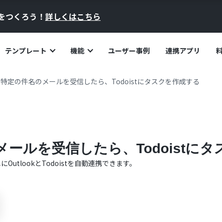
員をつくろう！
詳しくはこちら
テンプレート
機能
ユーザー事例
連携アプリ
okで特定の件名のメールを受信したら、Todoistにタスクを作成する
のメールを受信したら、Todoistに
単に
Outlook
と
Todoist
を自動連携できます。