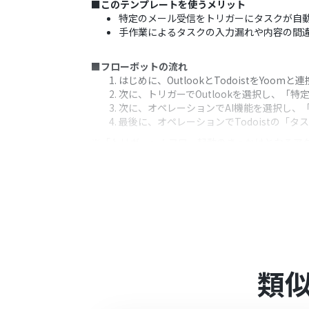
■このテンプレートを使うメリット
特定のメール受信をトリガーにタスクが自
手作業によるタスクの入力漏れや内容の間
■フローボットの流れ
はじめに、OutlookとTodoistをYoomと
次に、トリガーでOutlookを選択し、「
次に、オペレーションでAI機能を選択し、
最後に、オペレーションでTodoistの「
※「トリガー」：フロー起動のきっかけとなるア
■このワークフローのカスタムポイント
Outlookのトリガー設定では、フロー
AI機能のオペレーションでは、メール本文
Todoistのタスク作成オペレーション
可能です。
■注意事項
類
Todoist、OutlookのそれぞれとYoom
トリガーは5分、10分、15分、30分、6
プランによって最短の起動間隔が異なりま