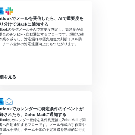
）があり、一般法人向けプランに加入していない場合には認証
utlookでメールを受信したら、AIで重要度を
り分けてSlackに通知する
utlookの受信メールをAIで重要度判定し、緊急度が高
場合のみSlackへ自動通知するフローです。煩雑な確
作業を減らし、対応漏れや優先順位の判断ミスを防
、チーム全体の対応速度向上にもつながります。
細を見る
utlookでカレンダーに特定条件のイベントが
録されたら、Zoho Mailに通知する
utlookのカレンダー登録を条件判定後にZoho Mailで関
者へ自動通知するフローです。メール作成の手作業や
有漏れを抑え、チーム全体の予定連絡を効率的に行え
す。