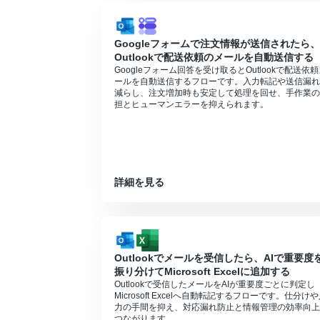
Microsoft365（旧Office365）に
に失敗する可能性があります。
Googleフォームで注文情報が送信されたら、
Outlookで配送依頼のメールを自動送信する
Googleフォーム回答を受け取るとOutlookで配送依
ールを自動送信するフローです。入力転記や送信漏れ
減らし、注文増加時も安定して処理を回せ、手作業の
担とヒューマンエラーを抑えられます。
詳細を見る
Outlookでメールを受信したら、AIで重要度
振り分けてMicrosoft Excelに追加する
Outlookで受信したメールをAIが重要度ごとに判定し
Microsoft Excelへ自動転記するフローです。仕分け
力の手間を抑え、対応漏れ防止と情報管理の効率向上
つながります。