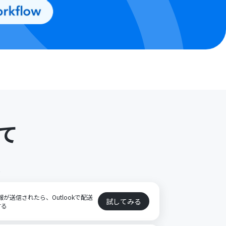
て
ト
報が送信されたら、Outlookで配送
試してみる
する