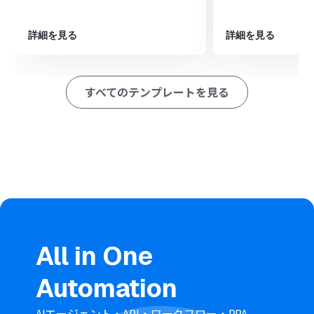
ージを送る」アクションを設定し、AIによる分析結果を指
定のチャンネルへ通知します。
詳細を見る
詳細を見る
※「トリガー」：フロー起動のきっかけとなるアクション、「オ
ペレーション」：トリガー起動後、フロー内で処理を行うアク
ション
すべてのテンプレートを見る
■このワークフローのカスタムポイント
Googleフォームのトリガー設定では、連携対象としたい
フォームのIDを任意で設定してください。
AI機能でテキストを生成するアクションでは、自社の審査
基準に合わせてプロンプトの内容を任意で編集してくだ
さい。
Slackでメッセージを送信するアクションでは、通知先の
チャンネルIDやメッセージ内容を任意で設定してくださ
い。
All in One
■注意事項
Googleフォーム、SlackのそれぞれとYoomを連携してく
Automation
ださい。
トリガーは5分、10分、15分、30分、60分の間隔で起動
間隔を選択できます。プランによって最短の起動間隔が異
AIエージェント・API・ワークフロー・RPA