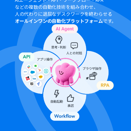
なりますので、ご注意ください。
などの複数の自動化技術を組み合わせ、
Googleフォームをトリガーとして使用した際の回答内容
人の代わりに退屈なデスクワークを終わらせる
を取得する方法は「
Googleフォームトリガーで、回答内
オールインワンの自動化プラットフォーム
です。
容を取得する方法
」を参照ください。