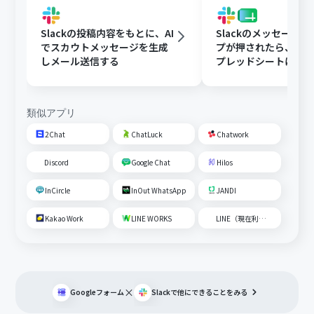
Slackの投稿内容をもとに、AI
Slackのメッセージ
でスカウトメッセージを生成
プが押されたら、Goog
しメール送信する
プレッドシートにメ
内容を追加する
類似アプリ
2Chat
ChatLuck
Chatwork
Discord
Google Chat
Hilos
InCircle
InOut WhatsApp
JANDI
Kakao Work
LINE WORKS
LINE（現在利用不可）
×
Googleフォーム
Slack
で他にできることをみる