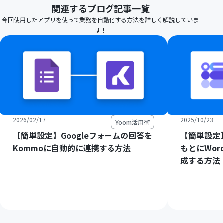
関連するブログ記事一覧
今回使用したアプリを使って業務を自動化する方法を詳しく解説していま
す！
2026/02/17
2025/10/23
Yoom活用術
【簡単設定】Googleフォームの回答を
【簡単設定】
Kommoに自動的に連携する方法
もとにWord
成する方法