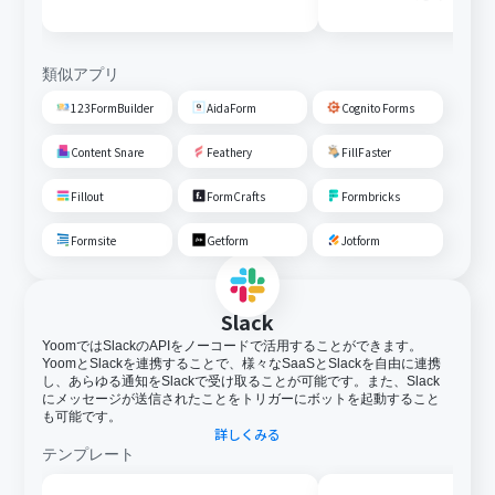
変換しGoogle Driveに格納す
る
類似アプリ
123FormBuilder
AidaForm
Cognito Forms
Content Snare
Feathery
FillFaster
Fillout
FormCrafts
Formbricks
Formsite
Getform
Jotform
Slack
YoomではSlackのAPIをノーコードで活用することができます。
YoomとSlackを連携することで、様々なSaaSとSlackを自由に連携
し、あらゆる通知をSlackで受け取ることが可能です。また、Slack
にメッセージが送信されたことをトリガーにボットを起動すること
も可能です。
詳しくみる
テンプレート