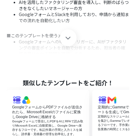
AIを活用したファクタリング審査を導入し、判断のばらつ
きをなくしたいマネージャーの方
GoogleフォームとSlackを利用しており、申請から通知ま
での流れを自動化したい方
■このテンプレートを使うメリット
Googleフォームへの申請をトリガーに、AIがファクタリ
ングの審査ポイントを自動で分析するため、担当者の確
認作業にかかる時間を短縮します。
AIが設定されたプロンプトに基づき分析を行うため、担当
者による判断のばらつきを防ぎ、審査業務の標準化に繋が
ります。
類似したテンプレートをご紹介！
■フローボットの流れ
はじめに、GoogleフォームとSlackをYoomと連携しま
す。
次に、トリガーでGoogleフォームを選択し、「フォーム
GoogleフォームからPDFファイルが送信さ
定期的にGammaでフ
に回答が送信されたら」というアクションを設定します。
れたら、Microsoft Excelのファイルに変換
ートを生成してGmail
続けて、オペレーションでAI機能を選択し、「テキストを
しGoogle Driveに格納する
定期的なスケジュールに合わ
を集計しGammaでレポート
Googleフォームで受信したPDFをAIとRPAで読み取
生成する」アクションを設定し、フォームの回答内容をも
るフローです。手作業の集
りMicrosoft Excelに自動変換し、Google Driveへ保
とに審査ポイントを分析させます。
告業務の時間とミスを減ら
存するフローです。転記作業の手間と入力ミスを減
らし、請求書・見積書の管理を効率化します。
最後に、オペレーションでSlackの「チャンネルにメッセ