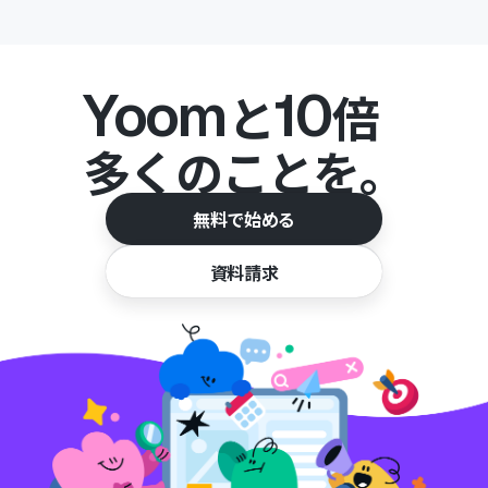
Yoom
10
と
倍
多くのことを。
無料で始める
資料請求