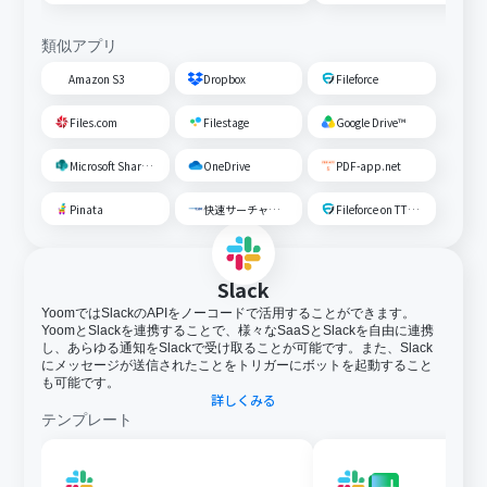
類似アプリ
Amazon S3
Dropbox
Fileforce
Files.com
Filestage
Google Drive™
Microsoft SharePoint
OneDrive
PDF-app.net
Pinata
快速サーチャーGX
Fileforce on TTS Cloud
Slack
YoomではSlackのAPIをノーコードで活用することができます。
YoomとSlackを連携することで、様々なSaaSとSlackを自由に連携
し、あらゆる通知をSlackで受け取ることが可能です。また、Slack
にメッセージが送信されたことをトリガーにボットを起動すること
も可能です。
詳しくみる
テンプレート