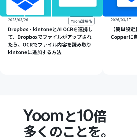
2025/03/26
2026/03/17
Yoom活用術
Dropbox・kintoneとAI OCRを連携し
【簡単設定】
て、Dropboxでファイルがアップされ
Copper
たら、OCRでファイル内容を読み取り
kintoneに追加する方法
Yoom
10
と
倍
多くのことを。