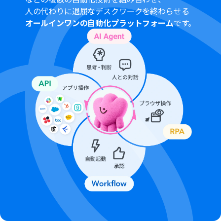
トリガーは5分、10分、15分、30分、60分の間隔で起動
人の代わりに退屈なデスクワークを終わらせる
間隔を選択できます。
オールインワンの自動化プラットフォーム
です。
プランによって最短の起動間隔が異なりますので、ご注意
ください。
ブラウザを操作するオペレーションはサクセスプランで
のみご利用いただける機能となっております。フリープラ
ン・ミニプラン・チームプランの場合は設定しているフロ
ーボットのオペレーションはエラーとなりますので、ご注
意ください。
サクセスプランなどの有料プランは、2週間の無料トライ
アルを行うことが可能です。無料トライアル中には制限対
象のアプリやブラウザを操作するオペレーションを使用
することができます。
ブラウザを操作するオペレーションの設定方法は
こちら
をご参照ください。