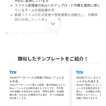
mp3に変換している方
ファイル変換後のBoxへのアップロード作業を面倒に感じ
ているチームの担当者の方
動画ファイルの形式変換や管理業務を自動化し、作業時
間を短縮したいと考えている方
■このテンプレートを使うメリット
mov to mp3への変換からBoxへの格納までを自動化し、
これまで手作業で行っていたファイル操作の時間を短縮し
ます。
手動でのファイル変換やアップロード作業が不要になる
類似したテンプレートをご紹介！
ため、変換ミスや格納漏れといったヒューマンエラーの
防止に繋がります。
Yoomデータベースの情報でBoxにフォルダ
Apolloでコンタクト
■フローボットの流れ
を作成
ォルダを作成する
はじめに、SlackとBoxをYoomと連携します。
Yoomデータベースで選んだ顧客・案件情報をもとに
Apolloで登録したコンタ
Boxへフォルダを自動生成するフローです。手作業
ォルダを自動生成するフロ
次に、トリガーでSlackを選択し、「ファイルがチャンネ
の作成漏れや命名ゆれを防ぎ、時間を節約。作成階
減らし、作成漏れや命名ミ
ルに投稿されたら」というアクションを設定します。
層も統一されるため整理が行き届き、日々の登録負
管理をスムーズにし、担当
担を軽くします。
活動に専念できます。
次に、オペレーションでSlackの「投稿されたファイルを
ダウンロード」アクションを設定し、投稿されたMOVフ