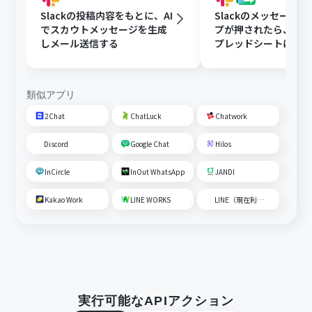
Slackの投稿内容をもとに、AI
Slackのメッセージ
でスカウトメッセージを生成
プが押されたら、Goog
しメール送信する
プレッドシートにメ
内容を追加する
類似アプリ
2Chat
ChatLuck
Chatwork
Discord
Google Chat
Hilos
InCircle
InOut WhatsApp
JANDI
Kakao Work
LINE WORKS
LINE（現在利用不可）
実行可能なAPIアクション