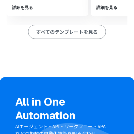
ァイルをダウンロードします。
詳細を見る
詳細を見る
次に、オペレーションでRPA機能の「ブラウザを操作す
る」アクションを設定し、ダウンロードしたファイルを
MP3形式に変換します。
最後に、オペレーションでBoxの「ファイルをアップロー
すべてのテンプレートを見る
ド」アクションを設定し、変換したMP3ファイルを指定の
フォルダに格納します。
※「トリガー」：フロー起動のきっかけとなるアクション、「オ
ペレーション」：トリガー起動後、フロー内で処理を行うアク
ション
■このワークフローのカスタムポイント
Boxへファイルをアップロードするアクションで、格納先
となるフォルダのコンテンツIDを任意で設定できます。
All in One
チーム共有フォルダなど、用途に合わせて格納先を指定し
てください
Automation
■
注意事項
AIエージェント・API・ワークフロー・RPA
などの複数の自動化技術を組み合わせ、
Slack、BoxにのそれぞれとYoomを連携してください。