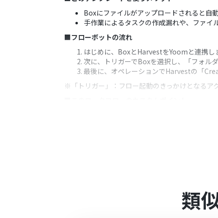
Boxにファイルがアップロードされると自動
手作業によるタスクの作成漏れや、ファイ
■フローボットの流れ
はじめに、BoxとHarvestをYoomと連携
次に、トリガーでBoxを選択し、「フォル
最後に、オペレーションでHarvestの「C
※「トリガー」：フロー起動のきっかけとなるア
■このワークフローのカスタムポイント
Harvestでタスクを作成する際に、タ
めることも可能です。
どのプロジェクトにタスクを作成するかを
■
注意事項
HarvestとBoxのそれぞれとYoomを連携
トリガーは5分、10分、15分、30分、6
プランによって最短の起動間隔が異なりま
類