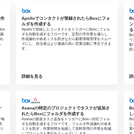
を作
Apolloでコンタクトが登録されたらBoxにフォ
B
ルダを作成する
ン
ox
Apolloで登録したコンタクトをトリガーにBoxにフォル
る
漏
ダを自動生成するフローです。定型の手作業を減らし、
B
れ
作成漏れや命名ミスを防ぎながら顧客情報管理をスムー
ウ
。
ズにし、担当者はより価値の高い営業活動に専念できま
動
す。
防
詳細を見る
詳
一
Asanaの特定のプロジェクトでタスクが追加さ
B
れたらBoxにフォルダを作成する
し
が毎
Asanaの新規タスク追加をトリガーにBoxへ対応フォル
B
間
ダを自動生成するフローです。フォルダ作成漏れや命名
し
リ
ミスを防ぎ、作業時間を短縮して資料管理の手間を削減
業
しプロジェクト進行をスムーズにします。
す