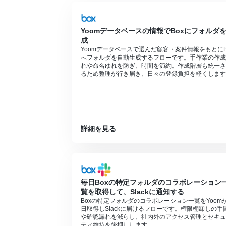
Yoomデータベースの情報でBoxにフォルダ
成
Yoomデータベースで選んだ顧客・案件情報をもとにB
へフォルダを自動生成するフローです。手作業の作成
れや命名ゆれを防ぎ、時間を節約。作成階層も統一さ
るため整理が行き届き、日々の登録負担を軽くします
詳細を見る
毎日Boxの特定フォルダのコラボレーション
覧を取得して、Slackに通知する
Boxの特定フォルダのコラボレーション一覧をYoom
日取得しSlackに届けるフローです。権限棚卸しの手
や確認漏れを減らし、社内外のアクセス管理とセキュ
ティ維持を後押しします。