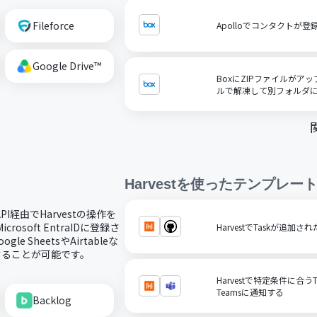
Fileforce
Apolloでコンタクトが
Google Drive™
BoxにZIPファイルが
ルで解凍して別フォルダ
Harvest
を使ったテンプレー
PI経由でHarvestの操作を
rosoft EntraIDに登録さ
HarvestでTaskが追加され
 SheetsやAirtableな
行することが可能です。
Harvestで特定条件に合うT
Teamsに通知する
Backlog