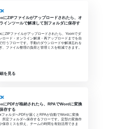
oxにZIPファイルがアップロードされたら、オ
ラインツールで解凍して別フォルダに保存す
oxにZIPファイルがアップロードされたら、Yoomでダ
ンロード・オンライン解凍・再アップロードまでを自
で行うフローです。手動のダウンロードや解凍忘れを
ぎ、ファイル整理の負荷と管理ミスを軽減できます。
細を見る
oxにPDFが格納されたら、RPAでWordに変換
保存する
oxフォルダへPDFが届くとRPAが自動でWordに変換
、所定フォルダへ保存するフローです。定型の変換作
や保存ミスを抑え、チームの時間を有効活用できま
。