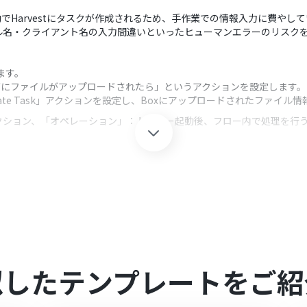
でHarvestにタスクが作成されるため、手作業での情報入力に費やし
ル名・クライアント名の入力間違いといったヒューマンエラーのリスク
します。
ダにファイルがアップロードされたら」というアクションを設定します。
reate Task」アクションを設定し、Boxにアップロードされたファ
クション、「オペレーション」：トリガー起動後、フロー内で処理を行
スク名や詳細、担当者、期限などを任意の内容で設定してください。Box
任意で設定してください。
してください。
0分の間隔で起動間隔を選択できます。
すので、ご注意ください。
似したテンプレートをご紹