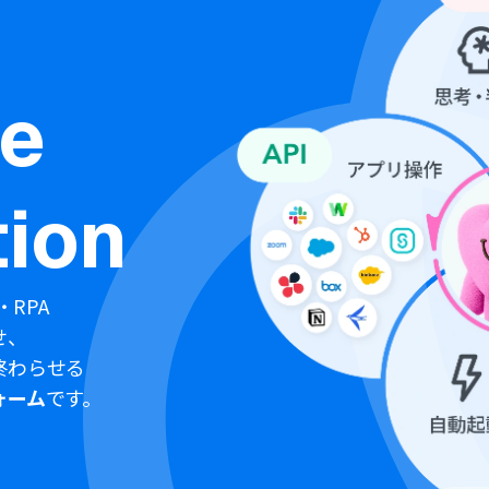
ne
ion
・RPA
せ、
終わらせる
ォーム
です。