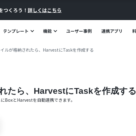
員をつくろう！
詳しくはこちら
テンプレート
機能
ユーザー事例
連携アプリ
ァイルが格納されたら、HarvestにTaskを作成する
たら、HarvestにTaskを作成す
単に
Box
と
Harvest
を自動連携できます。